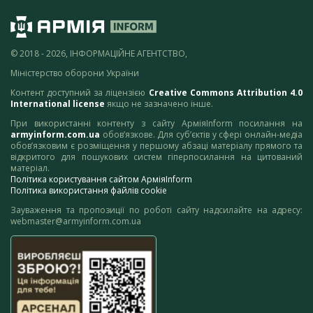
© 2018 - 2026, ІНФОРМАЦІЙНЕ АГЕНТСТВО,
Міністерство оборони України
Контент доступний за ліцензією
Creative Commons Attribution 4.0
International license
якщо не зазначено інше.
При використанні контенту з сайту АрміяInform посилання на
armyinform.com.ua
обов’язкове. Для суб’єктів у сфері онлайн-медіа
обов’язковим є розміщення у першому абзаці матеріалу прямого та
відкритого для пошукових систем гіперпосилання на цитований
матеріал.
Політика користування сайтом АрміяInform
Політика використання файлів cookie
Зауваження та пропозиції по роботі сайту надсилайте на адресу:
webmaster@armyinform.com.ua