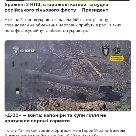
Уражені 2 НПЗ, сторожові катери та судна
російського тіньового флоту — Президент
У ніч на 6 серпня українські далекобійні санкції знову
спрацювали на обмеження нафтових прибутків росії, з яких
вона фінансує війну та вбивства українців.
«Д-30» — вбита: капоніри та купи гілля не
врятували ворожі гармати
Пілоти 42-ї механізованої бригади імені Героя України Валерія
Гудзя уразили російські гаубиці Д-30 та «Мста-Б».