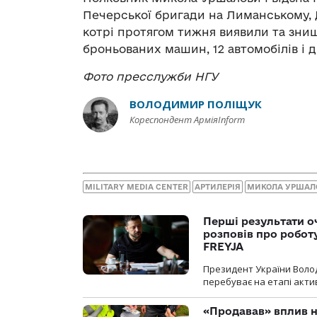
Печерської бригади на Лиманському,
котрі протягом тижня виявили та зни
броньованих машин, 12 автомобілів і дв
Фото пресслужби НГУ
ВОЛОДИМИР ПОЛІЩУК
Кореспондент АрміяInform
MILITARY MEDIA CENTER
АРТИЛЕРІЯ
МИКОЛА УРШАЛ
Перші результати о
розповів про робот
FREYJA
Президент України Воло
перебуває на етапі актив
«Продавав» вплив н