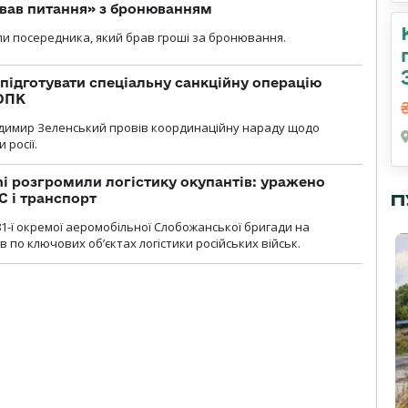
ував питання» з бронюванням
и посередника, який брав гроші за бронювання.
підготувати спеціальну санкційну операцію
 ОПК
димир Зеленський провів координаційну нараду щодо
 росії.
i розгромили логістику окупантів: уражено
С і транспорт
П
1-ї окремої аеромобільної Слобожанської бригади на
 по ключових об’єктах логістики російських військ.