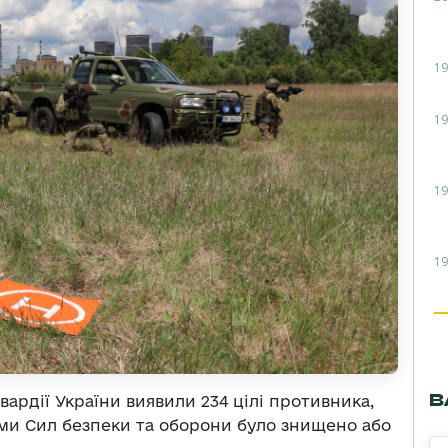
19
19
19
19
В
ардії України виявили 234 цілі противника,
вими Сил безпеки та оборони було знищено або