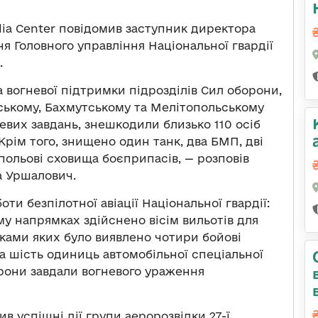
dia Center повідомив заступник директора
 Головного управління Національної гвардії
.
а вогневої підтримки підрозділів Сил оборони,
анському, Бахмутському та Мелітопольському
евих завдань, знешкодили близько 110 осіб
Крім того, знищено один танк, два БМП, дві
 польові сховища боєприпасів, — розповів
 Уршалович.
ти безпілотної авіації Національної гвардії:
у напрямках здійснено вісім вильотів для
мками яких було виявлено чотири бойові
а шість одиниць автомобільної спеціальної
орони завдали вогневого ураження
 успішні дії групи аеророзвідки 27-ї