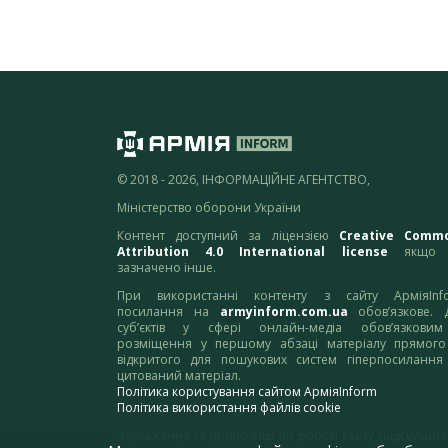
© 2018 - 2026, ІНФОРМАЦІЙНЕ АГЕНТСТВО,
Міністерство оборони України
Контент доступний за ліцензією
Creative Comm
Attribution 4.0 International license
якщо 
зазначено інше.
При використанні контенту з сайту АрміяInf
посилання на
armyinform.com.ua
обов’язкове. 
суб’єктів у сфері онлайн-медіа обов’язкови
розміщення у першому абзаці матеріалу прямого
відкритого для пошукових систем гіперпосилання
цитований матеріал.
Політика користування сайтом АрміяInform
Політика використання файлів cookie
Зауваження та пропозиції по роботі сайту надсилайте