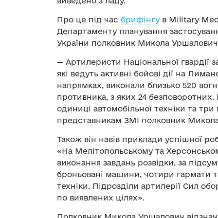
виведено з ладу.
Про це під час
брифінгу
в Military Me
Департаменту планування застосування
України полковник Микола Уршалович
— Артилеристи Національної гвардії з
які ведуть активні бойові дії на Лим
напрямках, виконали близько 520 вогн
противника, з яких 24 безповоротних. 
одиниці автомобільної техніки та три
представникам ЗМІ полковник Микола
Також він навів приклади успішної робо
«На Мелітопольському та Херсонськом
виконання завдань розвідки, за підсу
броньовані машини, чотири гармати т
техніки. Підрозділи артилерії Сил об
по виявлених цілях».
Полковник Микола Уршалович відзначив