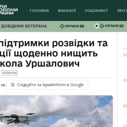
ГОЛОВНА
ВАКАНСІЇ
СОЦЗАХИСТ
ПРО 
ДОВІДНИК ВЕТЕРАНА
підтримки розвідки та
ації щоденно нищить
20
икола Уршалович
НОВИНИ
20
Слідкуйте за АрміяInform в Google
хв.
20
20