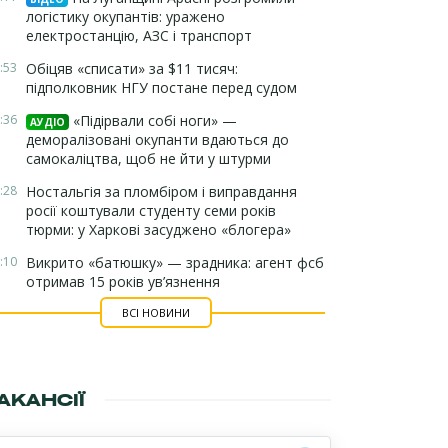
логістику окупантів: уражено
електростанцію, АЗС і транспорт
:53
Обіцяв «списати» за $11 тисяч:
підполковник НГУ постане перед судом
:36
«Підірвали собі ноги» —
АУДІО
деморалізовані окупанти вдаються до
самокаліцтва, щоб не йти у штурми
:28
Ностальгія за пломбіром і виправдання
росії коштували студенту семи років
тюрми: у Харкові засуджено «блогера»
:10
Викрито «батюшку» — зрадника: агент фсб
отримав 15 років ув’язнення
ВСІ НОВИНИ
АКАНСІЇ