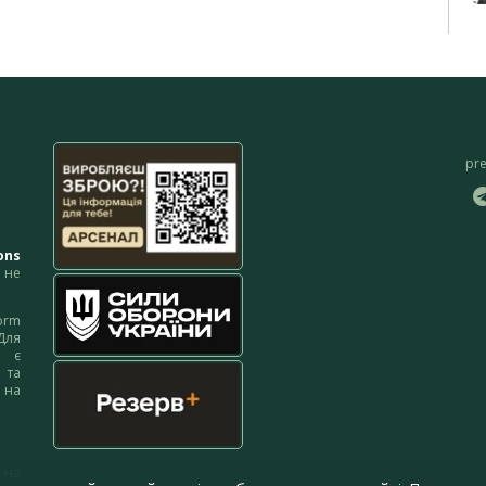
pr
ons
не
orm
Для
м є
 та
 на
 на