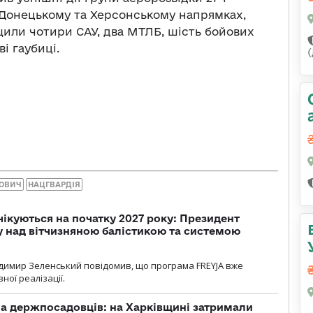
 Донецькому та Херсонському напрямках,
щили чотири САУ, два МТЛБ, шість бойових
і гаубиці.
ОВИЧ
НАЦГВАРДІЯ
чікуються на початку 2027 року: Президент
у над вітчизняною балістикою та системою
димир Зеленський повідомив, що програма FREYJA вже
ної реалізації.
а держпосадовців: на Харківщині затримали