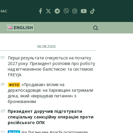
НАС
ENGLISH
06.08.2026
:51
Перші результати очікуються на початку
2027 року: Президент розповів про роботу
над вітчизняною балістикою та системою
FREYJA
:41
«Продавав» вплив на
ФОТО
держпосадовців: на Харківщині затримали
ділка, який «вирішував питання» з
бронюванням
:25
Президент доручив підготувати
спеціальну санкційну операцію проти
російського ОПК
:11
На Луганщині Apachi розгромили
ВІДЕО