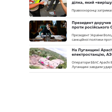
ділка, який «виріш
Правоохоронці затримал
Президент доручив 
проти російського
Президент України Воло
санкційної політики проти
На Луганщині Apach
електростанцію, АЗ
Оператори ББпС Apachi 8
Луганщині завдали ударів