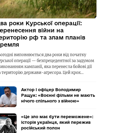
ва роки Курської операції:
еренесення війни на
ериторію рф та злам планів
ремля
ьогодні виповнюється два роки від початку
урської операції — безпрецедентної за задумом
виконанням кампанії, яка перенесла бойові дії
а територію держави-агресора. Цей крок…
Актор і офіцер Володимир
Ращук: «Воєнні фільми не мають
нічого спільного з війною»
«Це зло має бути переможене»:
історія українця, який пережив
російський полон