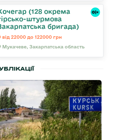
Кочегар (128 окрема
гірсько-штурмова
Закарпатська бригада)
від 22000 до 122000 грн
Мукачеве, Закарпатська область
УБЛІКАЦІЇ