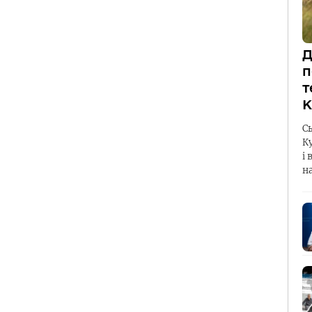
Д
п
т
К
С
К
і 
н