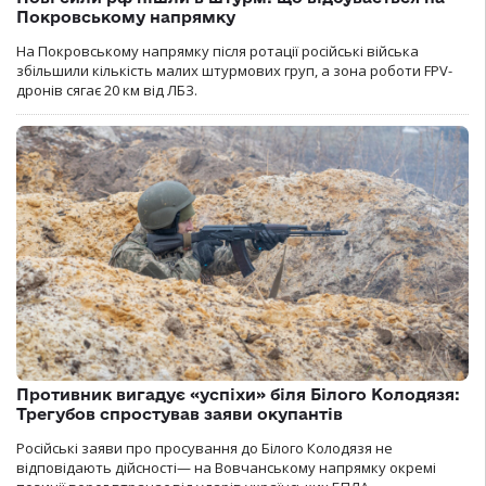
Покровському напрямку
На Покровському напрямку після ротації російські війська
збільшили кількість малих штурмових груп, а зона роботи FPV-
дронів сягає 20 км від ЛБЗ.
Противник вигадує «успіхи» біля Білого Колодязя:
Трегубов спростував заяви окупантів
Російські заяви про просування до Білого Колодязя не
відповідають дійсності— на Вовчанському напрямку окремі