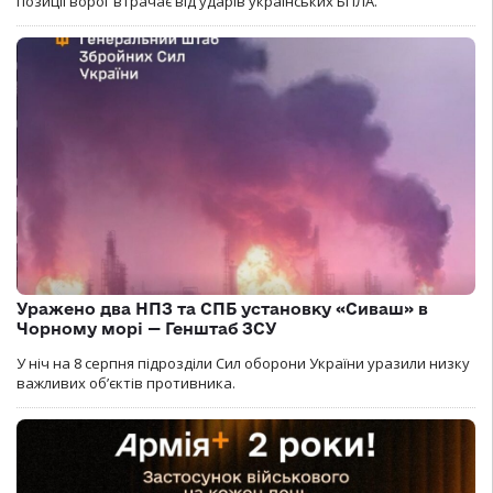
позиції ворог втрачає від ударів українських БПЛА.
Уражено два НПЗ та СПБ установку «Сиваш» в
Чорному морі — Генштаб ЗСУ
У ніч на 8 серпня підрозділи Сил оборони України уразили низку
важливих об’єктів противника.