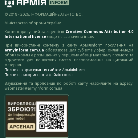
© 2018 - 2026, ІНФОРМАЦІЙНЕ АГЕНТСТВО,
Міністерство оборони України
Контент доступний за ліцензією
Creative Commons Attribution 4.0
International license
якщо не зазначено інше.
При використанні контенту з сайту АрміяInform посилання на
armyinform.com.ua
обов’язкове. Для суб’єктів у сфері онлайн-медіа
обов’язковим є розміщення у першому абзаці матеріалу прямого та
відкритого для пошукових систем гіперпосилання на цитований
матеріал.
Політика користування сайтом АрміяInform
Політика використання файлів cookie
Зауваження та пропозиції по роботі сайту надсилайте на адресу:
webmaster@armyinform.com.ua