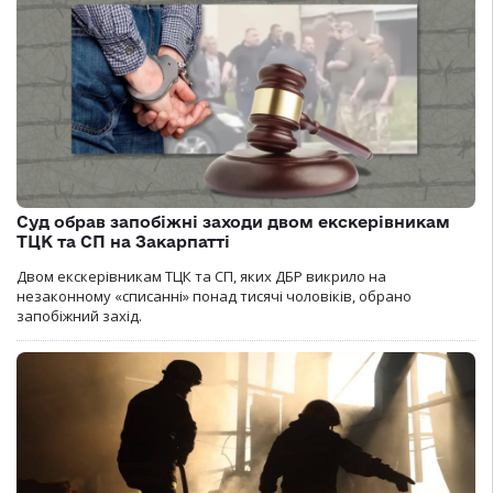
Суд обрав запобіжні заходи двом екскерівникам
ТЦК та СП на Закарпатті
Двом екскерівникам ТЦК та СП, яких ДБР викрило на
незаконному «списанні» понад тисячі чоловіків, обрано
запобіжний захід.