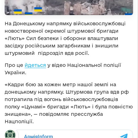
На Донецькому напрямку військовослужбовці
новоствореної окремої штурмової бригади
«Лють» Сил безпеки і оборони влаштували
засідку російським загарбникам і знищили
штурмовий підрозділ вдв росії.
Про це
йдеться
у відео Національної поліції
України.
«Кадри бою за кожен метр нашої землі на
донецькому напрямку. Штурмова група вдв рф
потрапила під вогонь військовослужбовців
полку «Цунамі» бригади «Лють» і була повністю
знищена», — повідомляє пресслужба
Нацполіції.