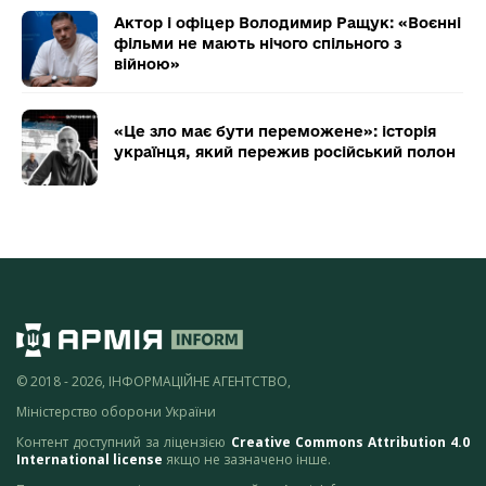
Актор і офіцер Володимир Ращук: «Воєнні
фільми не мають нічого спільного з
війною»
«Це зло має бути переможене»: історія
українця, який пережив російський полон
© 2018 - 2026, ІНФОРМАЦІЙНЕ АГЕНТСТВО,
Міністерство оборони України
Контент доступний за ліцензією
Creative Commons Attribution 4.0
International license
якщо не зазначено інше.