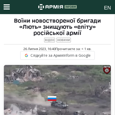
EN
Воїни новоствореної бригади
«Лють» знищують «еліту»
російської армії
ВІДЕО
НОВИНИ
26 Липня 2023, 16:40
Прочитаєте за:
< 1
хв.
Слідкуйте за АрміяInform в Google