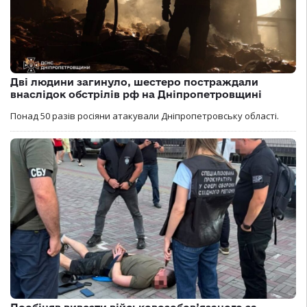
Дві людини загинуло, шестеро постраждали
внаслідок обстрілів рф на Дніпропетровщині
Понад 50 разів росіяни атакували Дніпропетровську області.