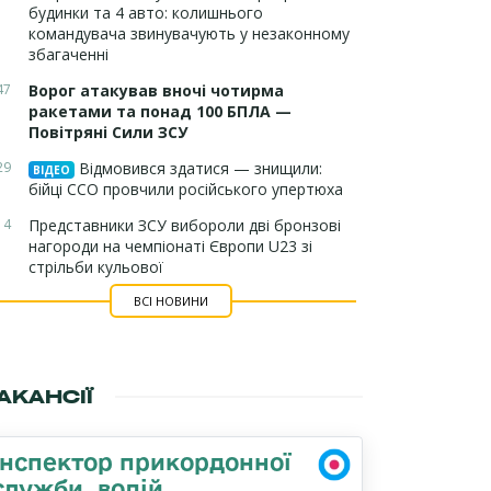
будинки та 4 авто: колишнього
командувача звинувачують у незаконному
збагаченні
47
Ворог атакував вночі чотирма
ракетами та понад 100 БПЛА —
Повітряні Сили ЗСУ
29
Відмовився здатися — знищили:
ВІДЕО
бійці ССО провчили російського упертюха
14
Представники ЗСУ вибороли дві бронзові
нагороди на чемпіонаті Європи U23 зі
стрільби кульової
ВСІ НОВИНИ
АКАНСІЇ
Інспектор прикордонної
служби, водій