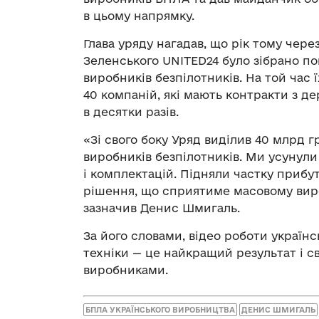
в цьому напрямку.
Глава уряду нагадав, що рік тому чер
Зеленського UNITED24 було зібрано пон
виробників безпілотників. На той час 
40 компаній, які мають контракти з 
в десятки разів.
«Зі свого боку Уряд виділив 40 млрд гр
виробників безпілотників. Ми усунули
і комплектацій. Підняли частку прибу
рішення, що сприятиме масовому виро
зазначив Денис Шмигаль.
За його словами, відео роботи українс
техніки — це найкращий результат і с
виробниками.
БПЛА УКРАЇНСЬКОГО ВИРОБНИЦТВА
ДЕНИС ШМИГАЛЬ