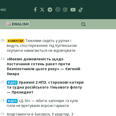
НАС
ENGLISH
:08
Тижнями сидять у руїнах і
КОМЕНТАР
ведуть спостереження: під Куп’янськом
окупанти намагаються не відсвічувати
:54
«Маємо домовленість щодо
постачання сотень ракет проти
безпілотників цього року» — Євгеній
Хмара
:37
Уражені 2 НПЗ, сторожові катери
ВІДЕО
та судна російського тіньового флоту
— Президент
:18
«Д-30» — вбита: капоніри та купи
ВІДЕО
гілля не врятували ворожі гармати
:03
Апартаменти в Буковелі, 9 квартир, 3