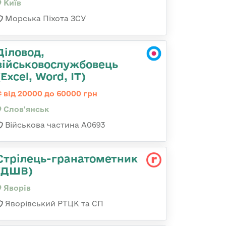
Київ
Морська Піхота ЗСУ
Діловод,
військовослужбовець
(Excel, Word, IT)
від 20000 до 60000 грн
Слов'янськ
Військова частина А0693
Стрілець-гранатометник
(ДШВ)
Яворів
Яворівський РТЦК та СП