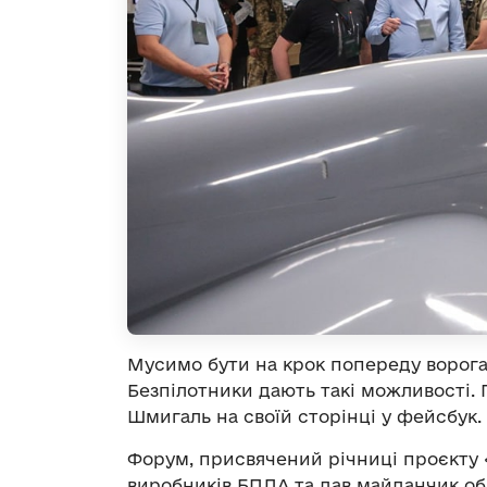
Мусимо бути на крок попереду ворога 
Безпілотники дають такі можливості.
Шмигаль на своїй сторінці у фейсбук.
Форум, присвячений річниці проєкту «
виробників БПЛА та дав майданчик об