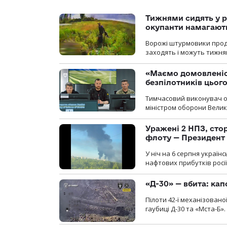
Тижнями сидять у р
окупанти намагають
Ворожі штурмовики продо
заходять і можуть тижням
«Маємо домовленіс
безпілотників цьог
Тимчасовий виконувач об
міністром оборони Велико
Уражені 2 НПЗ, сто
флоту — Президент
У ніч на 6 серпня україн
нафтових прибутків росії
«Д-30» — вбита: кап
Пілоти 42-ї механізовано
гаубиці Д-30 та «Мста-Б».