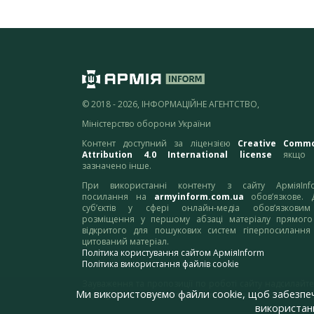
© 2018 - 2026, ІНФОРМАЦІЙНЕ АГЕНТСТВО,
Міністерство оборони України
Контент доступний за ліцензією
Creative Comm
Attribution 4.0 International license
якщо 
зазначено інше.
При використанні контенту з сайту АрміяInf
посилання на
armyinform.com.ua
обов’язкове. 
суб’єктів у сфері онлайн-медіа обов’язкови
розміщення у першому абзаці матеріалу прямого
відкритого для пошукових систем гіперпосилання
цитований матеріал.
Політика користування сайтом АрміяInform
Політика використання файлів cookie
Зауваження та пропозиції по роботі сайту надсилайте
Ми використовуємо файли cookie, щоб забезпе
адресу:
webmaster@armyinform.com.ua
використанн