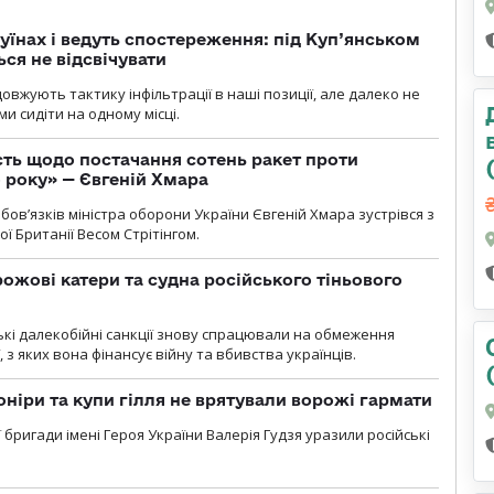
уїнах і ведуть спостереження: під Куп’янськом
ся не відсвічувати
вжують тактику інфільтрації в наші позиції, але далеко не
и сидіти на одному місці.
ть щодо постачання сотень ракет проти
о року» — Євгеній Хмара
ов’язків міністра оборони України Євгеній Хмара зустрівся з
ї Британії Весом Стрітінгом.
рожові катери та судна російського тіньового
ські далекобійні санкції знову спрацювали на обмеження
, з яких вона фінансує війну та вбивства українців.
оніри та купи гілля не врятували ворожі гармати
ї бригади імені Героя України Валерія Гудзя уразили російські