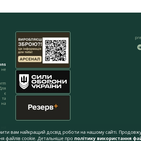
pr
ons
не
orm
Для
м є
 та
 на
 на
чити вам найкращий досвід роботи на нашому сайті. Продовжу
я файлів cookie. Детальніше про
політику використання фай