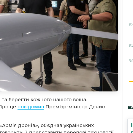
9:
9:
9:
та берегти кожного нашого воїна.
 Про це
повідомив
Прем’єр-міністр Денис
В
Армія дронів», об’єднав українських
говорити й представити передові технології