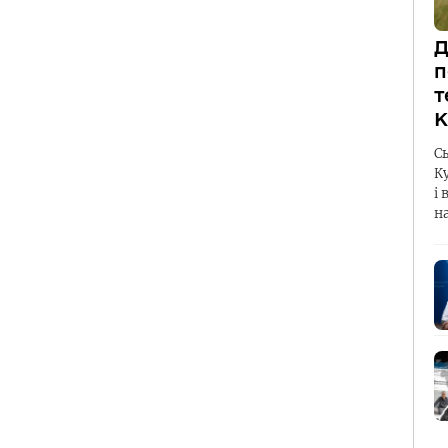
Д
п
т
К
С
К
і 
н