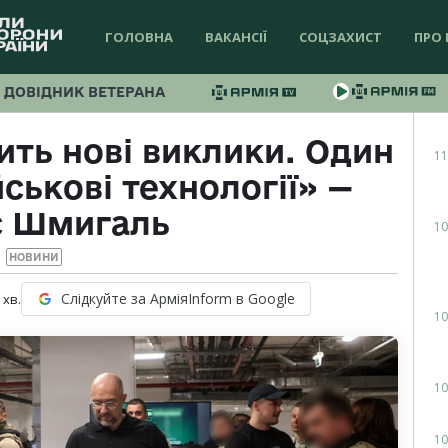
ГОЛОВНА
ВАКАНСІЇ
СОЦЗАХИСТ
ПРО 
ДОВІДНИК ВЕТЕРАНА
ить нові виклики. Один
11
ськові технології» —
с Шмигаль
10
НОВИНИ
Слідкуйте за АрміяInform в Google
хв.
10
10
10