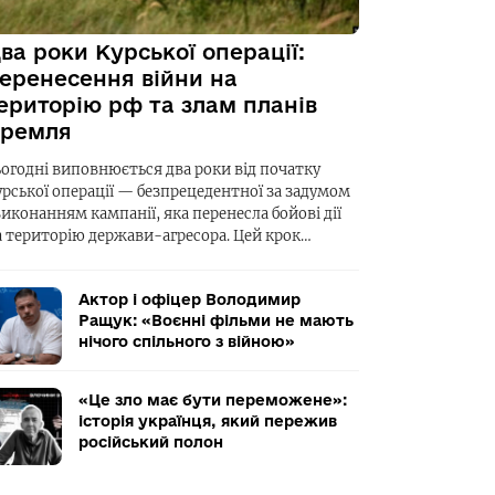
ва роки Курської операції:
еренесення війни на
ериторію рф та злам планів
ремля
ьогодні виповнюється два роки від початку
урської операції — безпрецедентної за задумом
виконанням кампанії, яка перенесла бойові дії
а територію держави-агресора. Цей крок…
Актор і офіцер Володимир
Ращук: «Воєнні фільми не мають
нічого спільного з війною»
«Це зло має бути переможене»:
історія українця, який пережив
російський полон