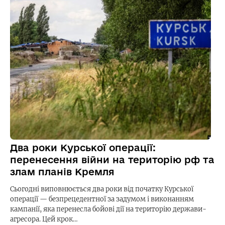
Два роки Курської операції:
перенесення війни на територію рф та
злам планів Кремля
Сьогодні виповнюється два роки від початку Курської
операції — безпрецедентної за задумом і виконанням
кампанії, яка перенесла бойові дії на територію держави-
агресора. Цей крок…