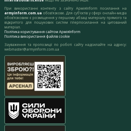
International license
якщо не зазначено інше.
При використанні контенту з сайту АрміяInform посилання на
armyinform.com.ua
обов’язкове. Для суб’єктів у сфері онлайн-медіа
обов’язковим є розміщення у першому абзаці матеріалу прямого та
відкритого для пошукових систем гіперпосилання на цитований
матеріал.
Політика користування сайтом АрміяInform
Політика використання файлів cookie
Зауваження та пропозиції по роботі сайту надсилайте на адресу:
webmaster@armyinform.com.ua