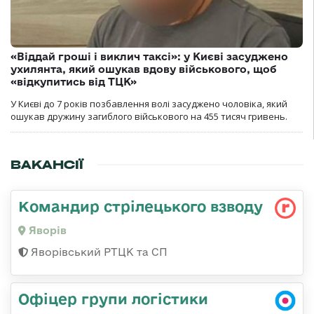
«Віддай гроші і виклич таксі»: у Києві засуджено
ухилянта, який ошукав вдову військового, щоб
«відкупитись від ТЦК»
У Києві до 7 років позбавлення волі засуджено чоловіка, який
ошукав дружину загиблого військового на 455 тисяч гривень.
ВАКАНСІЇ
Командир стрілецького взводу
Яворів
Яворівський РТЦК та СП
Офіцер групи логістики