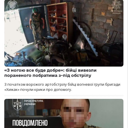
«З ногою все буде добре»: бійці вивезли
пораненого побратима з-під обстрілу
З початком ворожого артобстрілу бійці вогневої групи бригади
«Хижак» почули крики про допомогу.