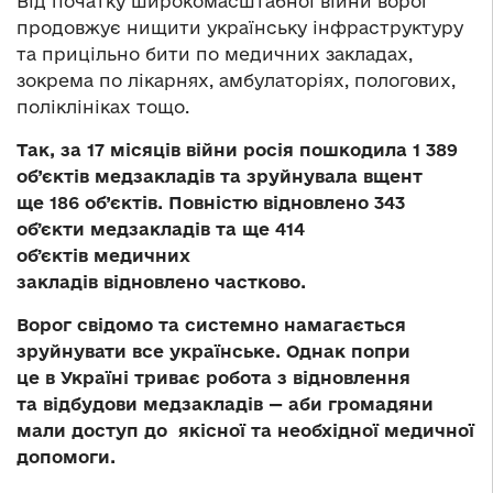
Від початку широкомасштабної війни ворог
продовжує нищити українську інфраструктуру
та прицільно бити по медичних закладах,
зокрема по лікарнях, амбулаторіях, пологових,
поліклініках тощо.
Так, за 17 місяців війни росія пошкодила 1 389
об’єктів медзакладів та зруйнувала вщент
ще 186 об’єктів. Повністю відновлено 343
обʼєкти медзакладів та ще 414
обʼєктів медичних
закладів відновлено частково.
Ворог свідомо та системно намагається
зруйнувати все українське. Однак попри
це в Україні триває робота з відновлення
та відбудови медзакладів — аби громадяни
мали доступ до якісної та необхідної медичної
допомоги.