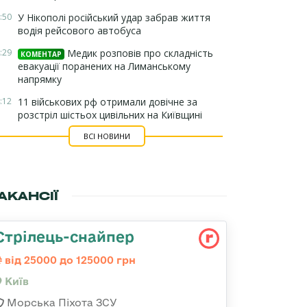
:50
У Нікополі російський удар забрав життя
водія рейсового автобуса
:29
Медик розповів про складність
КОМЕНТАР
евакуації поранених на Лиманському
напрямку
:12
11 військових рф отримали довічне за
розстріл шістьох цивільних на Київщині
ВСІ НОВИНИ
АКАНСІЇ
Стрілець-снайпеp
від 25000 до 125000 грн
Київ
Морська Піхота ЗСУ