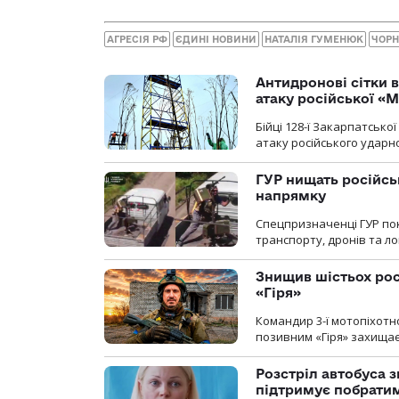
АГРЕСІЯ РФ
ЄДИНІ НОВИНИ
НАТАЛІЯ ГУМЕНЮК
ЧОРН
Антидронові сітки в
атаку російської «М
Бійці 128-ї Закарпатсько
атаку російського ударн
ГУР нищать російськ
напрямку
Спецпризначенці ГУР пок
транспорту, дронів та ло
Знищив шістьох росі
«Гіря»
Командир 3-ї мотопіхотно
позивним «Гіря» захищає
Розстріл автобуса з
підтримує побрати