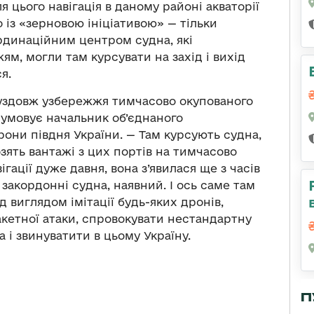
 цього навігація в даному районі акваторії
 із «зерновою ініціативою» — тільки
рдинаційним центром судна, які
м, могли там курсувати на захід і вихід
я.
я уздовж узбережжя тимчасово окупованого
дсумовує начальник об’єднаного
они півдня України. — Там курсують судна,
озять вантажі з цих портів на тимчасово
гації дуже давня, вона з’явилася ще з часів
 закордонні судна, наявний. І ось саме там
д виглядом імітації будь-яких дронів,
акетної атаки, спровокувати нестандартну
 і звинуватити в цьому Україну.
П