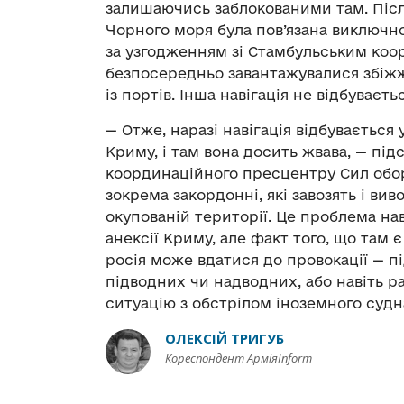
залишаючись заблокованими там. Після
Чорного моря була пов’язана виключно
за узгодженням зі Стамбульським коо
безпосередньо завантажувалися збіжжя
із портів. Інша навігація не відбуваєтьс
— Отже, наразі навігація відбуваєтьс
Криму, і там вона досить жвава, — пі
координаційного пресцентру Сил обор
зокрема закордонні, які завозять і вив
окупованій території. Це проблема наві
анексії Криму, але факт того, що там є
росія може вдатися до провокації — пі
підводних чи надводних, або навіть р
ситуацію з обстрілом іноземного судна
ОЛЕКСІЙ ТРИГУБ
Кореспондент АрміяInform