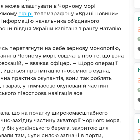
сія може влаштувати в Чорному морі
прямому
ефірі
телемарафону «Єдині новини»
 інформацію начальника об’єднаного
они півдня України капітана 1 рангу Наталію
чись перетягнути на себе зернову монополію,
анні в Чорному морі, свідчать про те, що вона
вокацій, — вважає офіцер. — Щодо операції
, йдеться про імітацію іноземного судна,
ична практика окупантів, вони так роблять
 і зараз, у тимчасово окупованій частині
ького півострова навігація все
адала, що на початку широкомасштабного
чно-західну частину акваторії Чорного моря,
 у бік українського берега, закритою для
бували там, були силою загнані в порти,