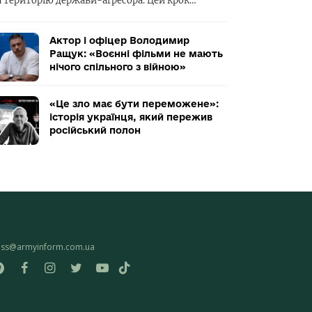
а територію держави-агресора. Цей крок…
Актор і офіцер Володимир
Ращук: «Воєнні фільми не мають
нічого спільного з війною»
«Це зло має бути переможене»:
історія українця, який пережив
російський полон
ess@armyinform.com.ua