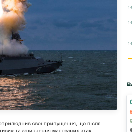
14
14
14
В
прилюднив свої припущення, що після
ативи» та здійснення масованих атак