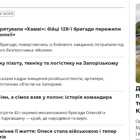
Е МОРЕ
рятували «Хамві»: бійці 128-ї бригади пережили
олнії»
ї бригади, повертаючись із бойового завдання, потрапили під
ого безпілотника «Молнія».
у піхоту, техніку та логістику на Запорізькому
азали кадри знищення російської піхоти, артилерії,
гістичних об’єктів на Запоріжжі.
Д
п
ян, а сімох взяв у полон: історія командира
т
К
ї роти 43-ї окремої механізованої бригади Олексій із
 Харківщину — край, де народився та виріс.
С
К
мінив її життя: Олеся стала військовою і тепер
і 
мів