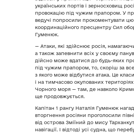
українських портів і зерносховищ ро
провокацію під чужим прапором. У 
ведучі попросили прокоментувати цю
координаційного пресцентру Сил обор
Гуменюк.
— Атаки, які здійснює росія, намагаю
а також запевнити всіх у своєму панув
дійсно може вдатися до будь-яких про
під чужим прапором, то, скоріш за все
з якого може відбутися атака. Це клас
і на тимчасово окупованих територіях,
Чорного моря — там, де навколо Кримс
ще продовжується.
Капітан 1 рангу Наталія Гуменюк наг
вторгнення росіяни проголосили півні
від острова Зміїний до мису Тарханкут
навігації. І відтоді усі судна, що пере