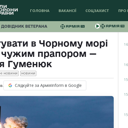
ГОЛОВНА
ВАКАНСІЇ
СОЦЗАХИСТ
ПРО 
ДОВІДНИК ВЕТЕРАНА
увати в Чорному морі
16
д чужим прапором —
ія Гуменюк
16
НІ НОВИНИ
НОВИНИ
15
Слідкуйте за АрміяInform в Google
в.
15
15