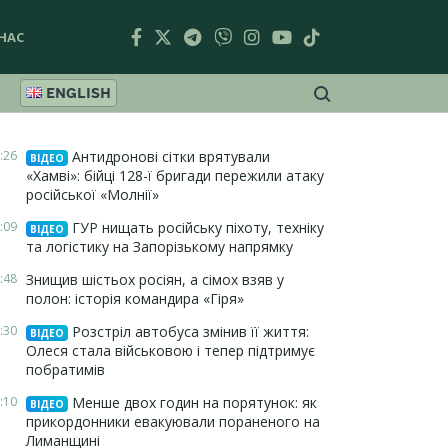
НАС
ENGLISH
:26
Антидронові сітки врятували
ВІДЕО
«Хамві»: бійці 128-ї бригади пережили атаку
російської «Молнії»
:09
ГУР нищать російську піхоту, техніку
ВІДЕО
та логістику на Запорізькому напрямку
:48
Знищив шістьох росіян, а сімох взяв у
полон: історія командира «Гіря»
:30
Розстріл автобуса змінив її життя:
ВІДЕО
Олеся стала військовою і тепер підтримує
побратимів
:10
Менше двох годин на порятунок: як
ВІДЕО
прикордонники евакуювали пораненого на
Лиманщині