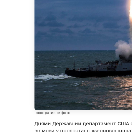
Ілюстративне фото
Днями Державний департамент США о
відмови у пролонгації «зернової ініці