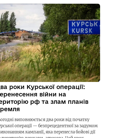
ва роки Курської операції:
еренесення війни на
ериторію рф та злам планів
ремля
ьогодні виповнюється два роки від початку
урської операції — безпрецедентної за задумом
виконанням кампанії, яка перенесла бойові дії