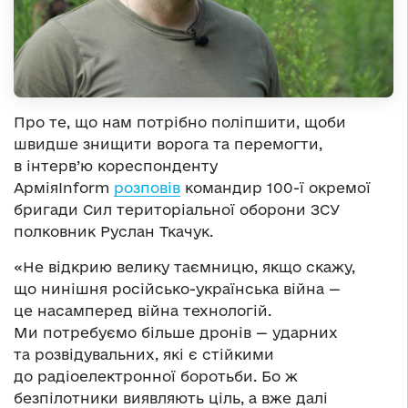
Про те, що нам потрібно поліпшити, щоби
швидше знищити ворога та перемогти,
в інтерв’ю кореспонденту
АрміяInform
розповів
командир 100-ї окремої
бригади Сил територіальної оборони ЗСУ
полковник Руслан Ткачук.
«Не відкрию велику таємницю, якщо скажу,
що нинішня російсько-українська війна —
це насамперед війна технологій.
Ми потребуємо більше дронів — ударних
та розвідувальних, які є стійкими
до радіоелектронної боротьби. Бо ж
безпілотники виявляють ціль, а вже далі