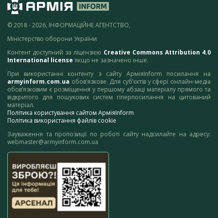
© 2018 - 2026, ІНФОРМАЦІЙНЕ АГЕНТСТВО,
Міністерство оборони України
Контент доступний за ліцензією
Creative Commons Attribution 4.0
International license
якщо не зазначено інше.
При використанні контенту з сайту АрміяInform посилання на
armyinform.com.ua
обов’язкове. Для суб’єктів у сфері онлайн-медіа
обов’язковим є розміщення у першому абзаці матеріалу прямого та
відкритого для пошукових систем гіперпосилання на цитований
матеріал.
Політика користування сайтом АрміяInform
Політика використання файлів cookie
Зауваження та пропозиції по роботі сайту надсилайте на адресу:
webmaster@armyinform.com.ua