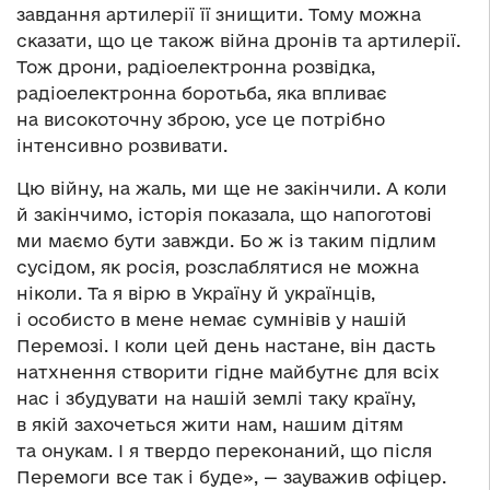
завдання артилерії її знищити. Тому можна
сказати, що це також війна дронів та артилерії.
Тож дрони, радіоелектронна розвідка,
радіоелектронна боротьба, яка впливає
на високоточну зброю, усе це потрібно
інтенсивно розвивати.
Цю війну, на жаль, ми ще не закінчили. А коли
й закінчимо, історія показала, що напоготові
ми маємо бути завжди. Бо ж із таким підлим
сусідом, як росія, розслаблятися не можна
ніколи. Та я вірю в Україну й українців,
і особисто в мене немає сумнівів у нашій
Перемозі. І коли цей день настане, він дасть
натхнення створити гідне майбутнє для всіх
нас і збудувати на нашій землі таку країну,
в якій захочеться жити нам, нашим дітям
та онукам. І я твердо переконаний, що після
Перемоги все так і буде», — зауважив офіцер.