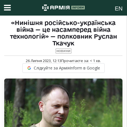
EN
«Нинішня російсько-українська
війна — це насамперед війна
технологій» — полковник Руслан
Ткачук
НОВИНИ
26 Липня 2023, 12:13
Прочитаєте за:
< 1
хв.
Слідкуйте за АрміяInform в Google