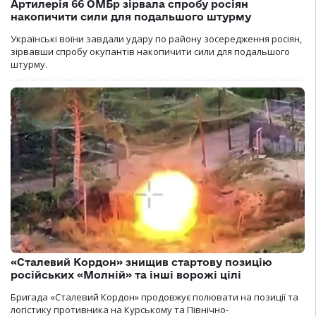
Артилерія 66 ОМБр зірвала спробу росіян
накопичити сили для подальшого штурму
Українські воїни завдали удару по району зосередження росіян,
зірвавши спробу окупантів накопичити сили для подальшого
штурму.
«Сталевий Кордон» знищив стартову позицію
російських «Молній» та інші ворожі цілі
Бригада «Сталевий Кордон» продовжує полювати на позиції та
логістику противника на Курському та Північно-