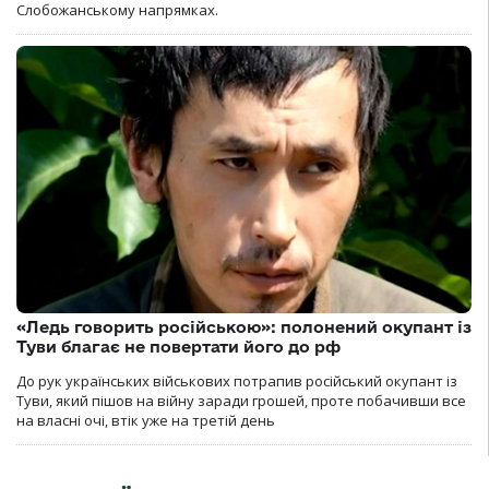
Слобожанському напрямках.
«Ледь говорить російською»: полонений окупант із
Туви благає не повертати його до рф
До рук українських військових потрапив російський окупант із
Туви, який пішов на війну заради грошей, проте побачивши все
на власні очі, втік уже на третій день