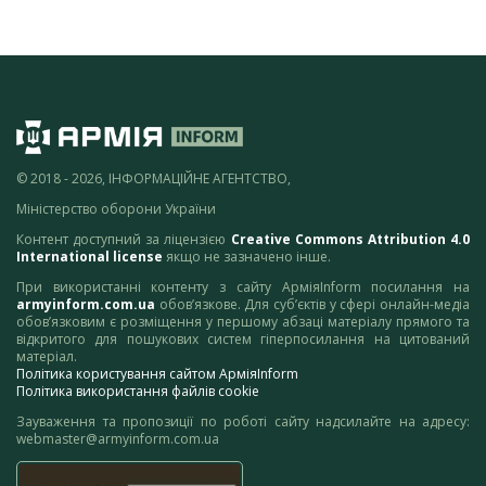
© 2018 - 2026, ІНФОРМАЦІЙНЕ АГЕНТСТВО,
Міністерство оборони України
Контент доступний за ліцензією
Creative Commons Attribution 4.0
International license
якщо не зазначено інше.
При використанні контенту з сайту АрміяInform посилання на
armyinform.com.ua
обов’язкове. Для суб’єктів у сфері онлайн-медіа
обов’язковим є розміщення у першому абзаці матеріалу прямого та
відкритого для пошукових систем гіперпосилання на цитований
матеріал.
Політика користування сайтом АрміяInform
Політика використання файлів cookie
Зауваження та пропозиції по роботі сайту надсилайте на адресу:
webmaster@armyinform.com.ua