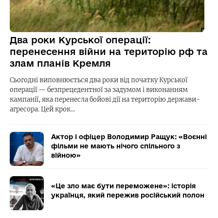
Два роки Курської операції:
перенесення війни на територію рф та
злам планів Кремля
Сьогодні виповнюється два роки від початку Курської
операції — безпрецедентної за задумом і виконанням
кампанії, яка перенесла бойові дії на територію держави-
агресора. Цей крок…
Актор і офіцер Володимир Ращук: «Воєнні
фільми не мають нічого спільного з
війною»
«Це зло має бути переможене»: історія
українця, який пережив російський полон