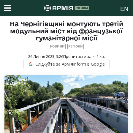
EN
На Чернігівщині монтують третій
модульний міст від французької
гуманітарної місії
НОВИНИ
РЕГІОНИ
26 Липня 2023, 3:26
Прочитаєте за:
< 1
хв.
Слідкуйте за АрміяInform в Google