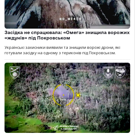
Засідка не спрацювала: «Омега» знищила ворожих
«ждунів» під Покровськом
Українські захисники виявили та знищили ворожі дрони, які
готували засідку на одному з териконів під Покровськом.