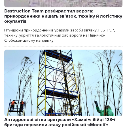
Destruction Team розбирає тил ворога:
прикордонники нищать зв’язок, техніку й логістику
окупантів
FPV-дрони прикордонників уразили засоби зв’язку, РЕБ і РЕР,
техніку, укриття та логістичний хаб ворога на Північно-
Слобожанському напрямку.
Антидронові сітки врятували «Хамві»: бійці 128-ї
бригади пережили атаку російської «Молнії»