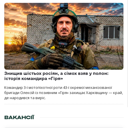
Знищив шістьох росіян, а сімох взяв у полон:
історія командира «Гіря»
Командир 3-ї мотопіхотної роти 43-ї окремої механізованої
бригади Олексій із позивним «Гіря» захищає Харківщину — край,
де народився та виріс.
ВАКАНСІЇ