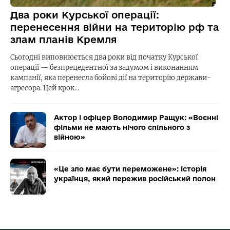
Два роки Курської операції:
перенесення війни на територію рф та
злам планів Кремля
Сьогодні виповнюється два роки від початку Курської
операції — безпрецедентної за задумом і виконанням
кампанії, яка перенесла бойові дії на територію держави-
агресора. Цей крок…
Актор і офіцер Володимир Ращук: «Воєнні
фільми не мають нічого спільного з
війною»
«Це зло має бути переможене»: історія
українця, який пережив російський полон