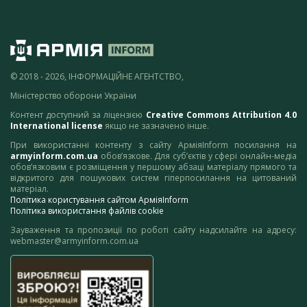
© 2018 - 2026, ІНФОРМАЦІЙНЕ АГЕНТСТВО,
Міністерство оборони України
Контент доступний за ліцензією
Creative Commons Attribution 4.0
International license
якщо не зазначено інше.
При використанні контенту з сайту АрміяInform посилання на
armyinform.com.ua
обов’язкове. Для суб’єктів у сфері онлайн-медіа
обов’язковим є розміщення у першому абзаці матеріалу прямого та
відкритого для пошукових систем гіперпосилання на цитований
матеріал.
Політика користування сайтом АрміяInform
Політика використання файлів cookie
Зауваження та пропозиції по роботі сайту надсилайте на адресу:
webmaster@armyinform.com.ua