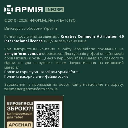
© 2018 - 2026, ІНФОРМАЦІЙНЕ АГЕНТСТВО,
Міністерство оборони України
Контент доступний за ліцензією
Creative Commons Attribution 4.0
International license
якщо не зазначено інше.
При використанні контенту з сайту АрміяInform посилання на
armyinform.com.ua
обов’язкове. Для суб’єктів у сфері онлайн-медіа
обов’язковим є розміщення у першому абзаці матеріалу прямого та
відкритого для пошукових систем гіперпосилання на цитований
матеріал.
Політика користування сайтом АрміяInform
Політика використання файлів cookie
Зауваження та пропозиції по роботі сайту надсилайте на адресу:
webmaster@armyinform.com.ua