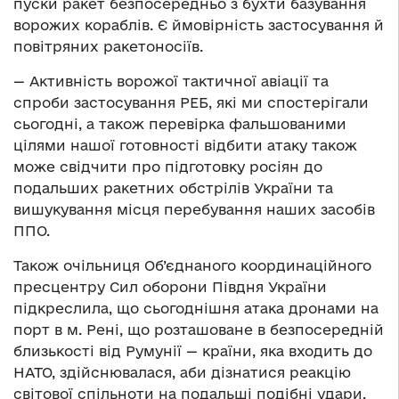
пуски ракет безпосередньо з бухти базування
ворожих кораблів. Є ймовірність застосування й
повітряних ракетоносіїв.
— Активність ворожої тактичної авіації та
спроби застосування РЕБ, які ми спостерігали
сьогодні, а також перевірка фальшованими
цілями нашої готовності відбити атаку також
може свідчити про підготовку росіян до
подальших ракетних обстрілів України та
вишукування місця перебування наших засобів
ППО.
Також очільниця Об’єднаного координаційного
пресцентру Сил оборони Півдня України
підкреслила, що сьогоднішня атака дронами на
порт в м. Рені, що розташоване в безпосередній
близькості від Румунії — країни, яка входить до
НАТО, здійснювалася, аби дізнатися реакцію
світової спільноти на подальші подібні удари.