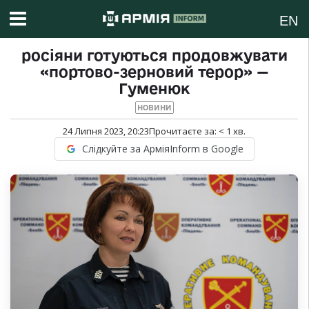
EN
росіяни готуються продовжувати
«портово-зерновий терор» —
Гуменюк
НОВИНИ
24 Липня 2023, 20:23
Прочитаєте за:
< 1
хв.
Слідкуйте за АрміяInform в Google