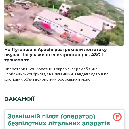
На Луганщині Apachi розгромили логістику
окупантів: уражено електростанцію, АЗС і
транспорт
Оператори ББпС Apachi 81-ї окремої аеромобільної
Слобожанської бригади на Луганщині завдали ударів по
ключових об’єктах логістики російських військ.
ВАКАНСІЇ
Зовнішній пілот (оператор)
безпілотних літальних апаратів