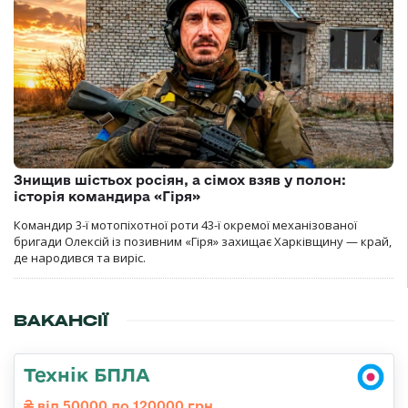
Знищив шістьох росіян, а сімох взяв у полон:
історія командира «Гіря»
Командир 3-ї мотопіхотної роти 43-ї окремої механізованої
бригади Олексій із позивним «Гіря» захищає Харківщину — край,
де народився та виріс.
ВАКАНСІЇ
Технік БПЛА
від 50000 до 120000 грн