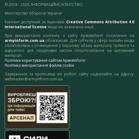
© 2018 - 2026, ІНФОРМАЦІЙНЕ АГЕНТСТВО,
Міністерство оборони України
Контент доступний за ліцензією
Creative Commons Attribution 4.0
International license
якщо не зазначено інше.
При використанні контенту з сайту АрміяInform посилання на
armyinform.com.ua
обов’язкове. Для суб’єктів у сфері онлайн-медіа
обов’язковим є розміщення у першому абзаці матеріалу прямого та
відкритого для пошукових систем гіперпосилання на цитований
матеріал.
Політика користування сайтом АрміяInform
Політика використання файлів cookie
Зауваження та пропозиції по роботі сайту надсилайте на адресу:
webmaster@armyinform.com.ua