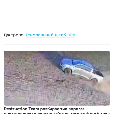
Джерело:
Генеральний штаб ЗСУ
Destruction Team розбирає тил ворога:
прикордонники нищать зв’язок, техніку й логістику