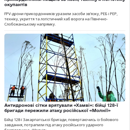
окупантів
FPV-дрони прикордонників уразили засоби зв’язку, РЕБ і РЕР,
техніку, укриття та логістичний хаб ворога на Північно-
Слобожанському напрямку.
Антидронові сітки врятували «Хамві»: бійці 128-ї
бригади пережили атаку російської «Молнії»
Бійці 128-ї Закарпатської бригади, повертаючись із бойового
завдання, потрапили під атаку російського ударного