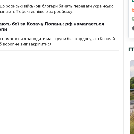
що російські військові блогери бачать переваги української
изнають її ефективнішою за російську.
ають бої за Козачу Лопань: рф намагається
упи
 намагається заводити малі групи біля кордону, а в Козачій
 ворог не зміг закріпитися.
П