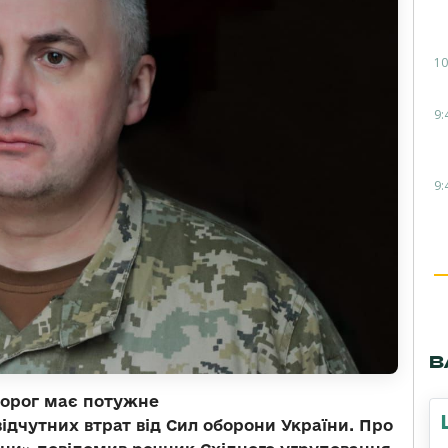
10
9:
9:
В
орог має потужне
ідчутних втрат від Сил оборони України. Про