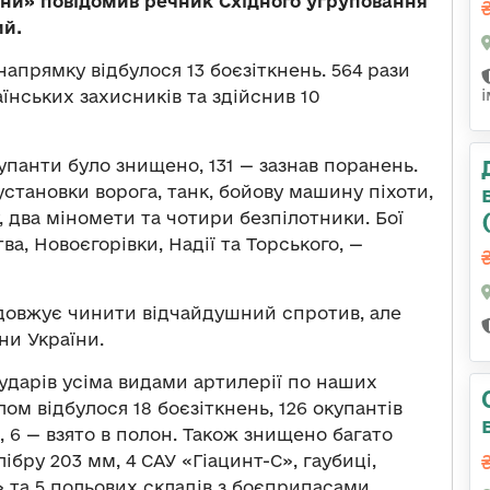
ини» повідомив речник Східного угруповання
ий.
напрямку відбулося 13 боєзіткнень. 564 рази
аїнських захисників та здійснив 10
упанти було знищено, 131 — зазнав поранень.
установки ворога, танк, бойову машину піхоти,
 два міномети та чотири безпілотники. Бої
ва, Новоєгорівки, Надії та Торського, —
довжує чинити відчайдушний спротив, але
ни України.
 ударів усіма видами артилерії по наших
лом відбулося 18 боєзіткнень, 126 окупантів
, 6 — взято в полон. Також знищено багато
лібру 203 мм, 4 САУ «Гіацинт-С», гаубиці,
» та 5 польових складів з боєприпасами.