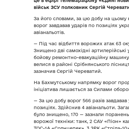
це в ефірі телемарафону «Єдині нов
військ ЗСУ полковник Сергій Череват
За його словами, за цю добу на цьому 
ворог завдавав ударів по позиціях укр
авіанальотів.
— Під час відбиття ворожих атак 63 ок
Знищено дві самохідні артилерійські 
бойову ремонтно-евакуаційну машину,
велися в районі Срібнянського лісницт
зазначив Сергій Череватий.
На Бахмутському напрямку ворог про
ініціатива лишається за Силами оборо
— За цю добу ворог 566 разів завдавав
позиціях. Здійснив 4 авіанальоти. Зага
було знищено, 170 — зазнали поранень
ворожої техніки: танк, 2 САУ «Піон» ка
ТОС-1А «Солнцепек», 3 ЗРК «Стріла-10