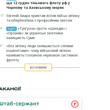
ще 12 суден тіньового флоту рф у
Чорному та Азовському морях
:01
Євгеній Хмара привітав воїнів військ зв’язку
та кібербезпеки з професійним святом
43
«Тунгуска» проти «Шахедів» і
ВІДЕО
«Орланів»: як українські зенітники
захищають Суми
40
«Без зв’язку люди залишаються сліпими
кошенятами»: чому військовий зв’язок
називають головною нервовою системою
фронту
ВСІ НОВИНИ
АКАНСІЇ
Штаб-сержант