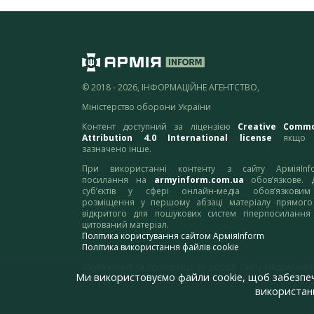
© 2018 - 2026, ІНФОРМАЦІЙНЕ АГЕНТСТВО,
Міністерство оборони України
Контент доступний за ліцензією
Creative Comm
Attribution 4.0 International license
якщо 
зазначено інше.
При використанні контенту з сайту АрміяInf
посилання на
armyinform.com.ua
обов’язкове. 
суб’єктів у сфері онлайн-медіа обов’язкови
розміщення у першому абзаці матеріалу прямого
відкритого для пошукових систем гіперпосилання
цитований матеріал.
Політика користування сайтом АрміяInform
Політика використання файлів cookie
Зауваження та пропозиції по роботі сайту надсилайте
Ми використовуємо файли cookie, щоб забезпе
адресу:
webmaster@armyinform.com.ua
використанн