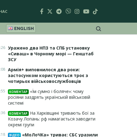
НАС
ENGLISH
:26
Уражено два НПЗ та СПБ установку
«Сиваш» в Чорному морі — Генштаб
ЗСУ
:08
Армія+ виповнилося два роки:
застосунком користуються троє з
чотирьох військовослужбовців
:55
«Їм сумно і боляче»: чому
КОМЕНТАР
росіяни заздрять українській військовій
системі
:36
На Харківщині тривають бої за
КОМЕНТАР
Козачу Лопань: рф намагається заводити
окремі групи
:18
«МоЛоЧКа» триває: СБС уразили
ВІДЕО