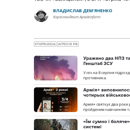
ВЛАДИСЛАВ ДЕМ'ЯНЕНКО
Кореспондент АрміяInform
STOPRUSSIA
АГРЕСІЯ РФ
Уражено два НПЗ та
Генштаб ЗСУ
У ніч на 8 серпня підроз
противника.
Армія+ виповнилося
чотирьох військов
Армія+ святкує два роки 
пройденим навчанням та
«Їм сумно і боляче»
системі