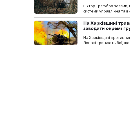
Віктор Трегубов заявив, 
системи управління та в
На Харківщині трив
заводити окремі гр
На Харківщині противник
Лопані тривають бої, щоб