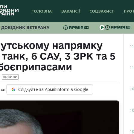
ГОЛОВНА
ВАКАНСІЇ
СОЦЗАХИСТ
ПРО 
ДОВІДНИК ВЕТЕРАНА
мутському напрямку
11
анк, 6 САУ, 3 ЗРК та 5
 боєприпасами
11
НОВИНИ
10
Слідкуйте за АрміяInform в Google
хв.
10
10