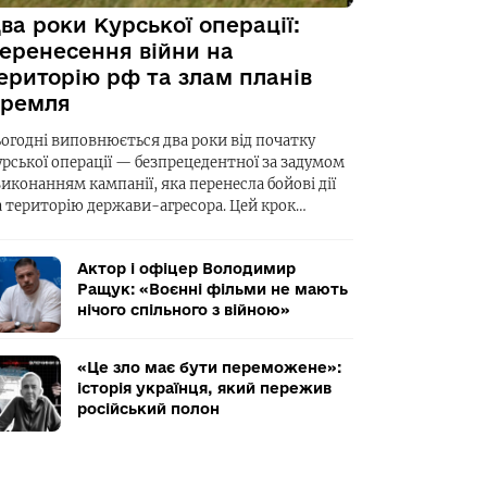
ва роки Курської операції:
еренесення війни на
ериторію рф та злам планів
ремля
ьогодні виповнюється два роки від початку
урської операції — безпрецедентної за задумом
виконанням кампанії, яка перенесла бойові дії
а територію держави-агресора. Цей крок…
Актор і офіцер Володимир
Ращук: «Воєнні фільми не мають
нічого спільного з війною»
«Це зло має бути переможене»:
історія українця, який пережив
російський полон