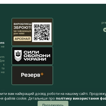
pr
ons
не
orm
Для
м є
 та
 на
 на
чити вам найкращий досвід роботи на нашому сайті. Продовжу
я файлів cookie. Детальніше про
політику використання фай
Погоджуюсь