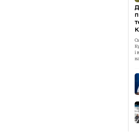
Д
п
т
К
С
К
і 
н