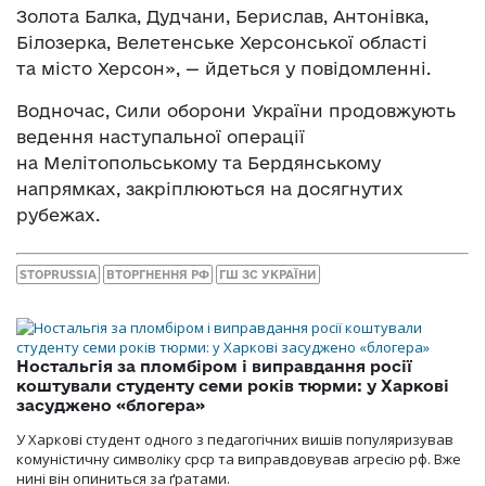
Золота Балка, Дудчани, Берислав, Антонівка,
Білозерка, Велетенське Херсонської області
та місто Херсон», — йдеться у повідомленні.
Водночас, Сили оборони України продовжують
ведення наступальної операції
на Мелітопольському та Бердянському
напрямках, закріплюються на досягнутих
рубежах.
STOPRUSSIA
ВТОРГНЕННЯ РФ
ГШ ЗС УКРАЇНИ
Ностальгія за пломбіром і виправдання росії
коштували студенту семи років тюрми: у Харкові
засуджено «блогера»
У Харкові студент одного з педагогічних вишів популяризував
комуністичну символіку срср та виправдовував агресію рф. Вже
нині він опиниться за ґратами.