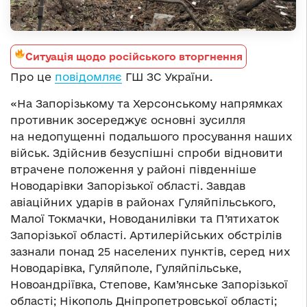
Ситуація щодо російського вторгнення
Про це
повідомляє
ГШ ЗС України.
«На Запорізькому та Херсонському напрямках
противник зосереджує основні зусилля
на недопущенні подальшого просування наших
військ. Здійснив безуспішні спроби відновити
втрачене положення у районі південніше
Новодарівки Запорізької області. Завдав
авіаційних ударів в районах Гуляйпільського,
Малої Токмачки, Новоданилівки та П’ятихаток
Запорізької області. Артилерійських обстрілів
зазнали понад 25 населених пунктів, серед них
Новодарівка, Гуляйполе, Гуляйпільське,
Новоандріївка, Степове, Кам’янське Запорізької
області; Нікополь Дніпропетровської області;