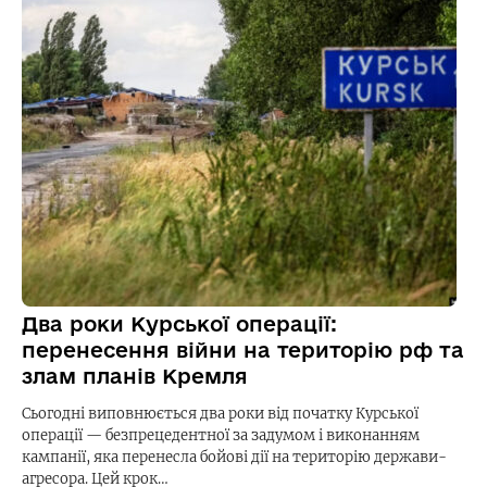
Два роки Курської операції:
перенесення війни на територію рф та
злам планів Кремля
Сьогодні виповнюється два роки від початку Курської
операції — безпрецедентної за задумом і виконанням
кампанії, яка перенесла бойові дії на територію держави-
агресора. Цей крок…