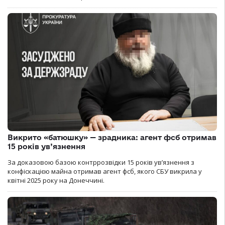
Викрито «батюшку» — зрадника: агент фсб отримав
15 років ув’язнення
За доказовою базою контррозвідки 15 років увʼязнення з
конфіскацією майна отримав агент фсб, якого СБУ викрила у
квітні 2025 року на Донеччині.