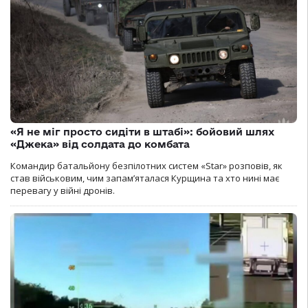
«Я не міг просто сидіти в штабі»: бойовий шлях
«Джека» від солдата до комбата
Командир батальйону безпілотних систем «Star» розповів, як
став військовим, чим запам’яталася Курщина та хто нині має
перевагу у війні дронів.