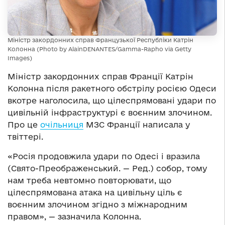
Міністр закордонних справ Французької Республіки Катрін
Колонна (Photo by AlainDENANTES/Gamma-Rapho via Getty
Images)
Міністр закордонних справ Франції Катрін
Колонна після ракетного обстрілу росією Одеси
вкотре наголосила, що цілеспрямовані удари по
цивільній інфраструктурі є воєнним злочином.
Про це
очільниця
МЗС Франції написала у
твіттері.
«Росія продовжила удари по Одесі і вразила
(Свято-Преображенський. — Ред.) собор, тому
нам треба невтомно повторювати, що
цілеспрямована атака на цивільну ціль є
воєнним злочином згідно з міжнародним
правом», — зазначила Колонна.