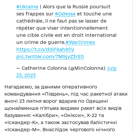
#Ukraine
| Alors que la Russie poursuit
ses frappes sur
#Odessa
et touche une
cathédrale, il ne faut pas se lasser de
répéter que viser intentionnellement
une cible civile est en droit international
un crime de guerre.
#WarCrimes
https://t.co/dI5F6ah85V
pic.twitter.com/7M9jvZ3rE0
— Catherine Colonna (@MinColonna)
July
23, 2023
Нагадаємо, за даними оперативного
командування «Південь», під час ракетної атаки
вночі 23 липня ворог вдарив по Одещині
щонайменше п’ятьма видами ракет всіх видів
базування: «Калібри», «Онікси», Х-22 та
«Іскандер-К», а також застосував балістичні
«Іскандер-М». Внаслідок чергового нічного