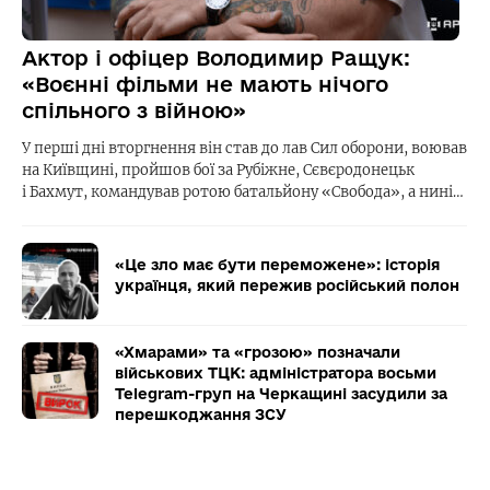
Актор і офіцер Володимир Ращук:
«Воєнні фільми не мають нічого
спільного з війною»
У перші дні вторгнення він став до лав Сил оборони, воював
на Київщині, пройшов бої за Рубіжне, Сєвєродонецьк
і Бахмут, командував ротою батальйону «Свобода», а нині…
«Це зло має бути переможене»: історія
українця, який пережив російський полон
«Хмарами» та «грозою» позначали
військових ТЦК: адміністратора восьми
Telegram-груп на Черкащині засудили за
перешкоджання ЗСУ