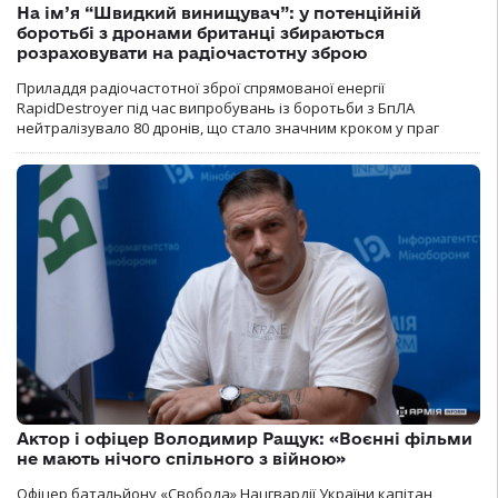
На ім’я “Швидкий винищувач”: у потенційній
боротьбі з дронами британці збираються
розраховувати на радіочастотну зброю
Приладдя радіочастотної зброї спрямованої енергії
RapidDestroyer під час випробувань із боротьби з БпЛА
нейтралізувало 80 дронів, що стало значним кроком у праг
Актор і офіцер Володимир Ращук: «Воєнні фільми
не мають нічого спільного з війною»
Офіцер батальйону «Свобода» Нацгвардії України капітан