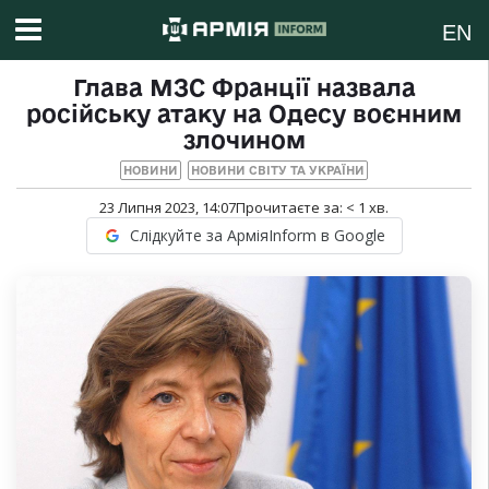
EN
Глава МЗС Франції назвала
російську атаку на Одесу воєнним
злочином
НОВИНИ
НОВИНИ СВІТУ ТА УКРАЇНИ
23 Липня 2023, 14:07
Прочитаєте за:
< 1
хв.
Слідкуйте за АрміяInform в Google