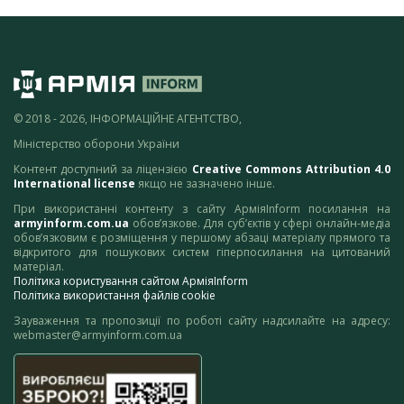
© 2018 - 2026, ІНФОРМАЦІЙНЕ АГЕНТСТВО,
Міністерство оборони України
Контент доступний за ліцензією
Creative Commons Attribution 4.0
International license
якщо не зазначено інше.
При використанні контенту з сайту АрміяInform посилання на
armyinform.com.ua
обов’язкове. Для суб’єктів у сфері онлайн-медіа
обов’язковим є розміщення у першому абзаці матеріалу прямого та
відкритого для пошукових систем гіперпосилання на цитований
матеріал.
Політика користування сайтом АрміяInform
Політика використання файлів cookie
Зауваження та пропозиції по роботі сайту надсилайте на адресу:
webmaster@armyinform.com.ua