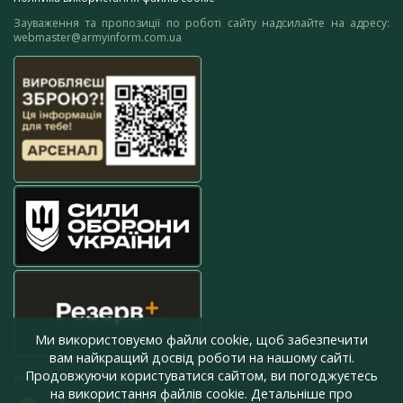
Зауваження та пропозиції по роботі сайту надсилайте на адресу:
webmaster@armyinform.com.ua
Ми використовуємо файли cookie, щоб забезпечити
вам найкращий досвід роботи на нашому сайті.
Продовжуючи користуватися сайтом, ви погоджуєтесь
press@armyinform.com.ua
на використання файлів cookie. Детальніше про