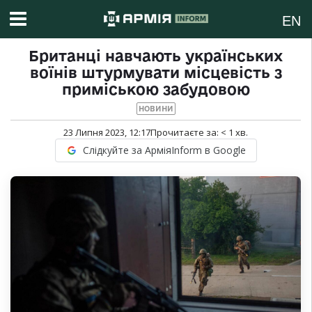
EN
Британці навчають українських
воїнів штурмувати місцевість з
приміською забудовою
НОВИНИ
23 Липня 2023, 12:17
Прочитаєте за:
< 1
хв.
Слідкуйте за АрміяInform в Google