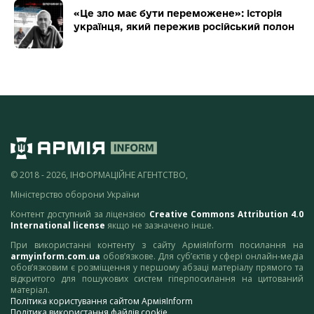
«Це зло має бути переможене»: історія
українця, який пережив російський полон
© 2018 - 2026, ІНФОРМАЦІЙНЕ АГЕНТСТВО,
Міністерство оборони України
Контент доступний за ліцензією
Creative Commons Attribution 4.0
International license
якщо не зазначено інше.
При використанні контенту з сайту АрміяInform посилання на
armyinform.com.ua
обов’язкове. Для суб’єктів у сфері онлайн-медіа
обов’язковим є розміщення у першому абзаці матеріалу прямого та
відкритого для пошукових систем гіперпосилання на цитований
матеріал.
Політика користування сайтом АрміяInform
Політика використання файлів cookie