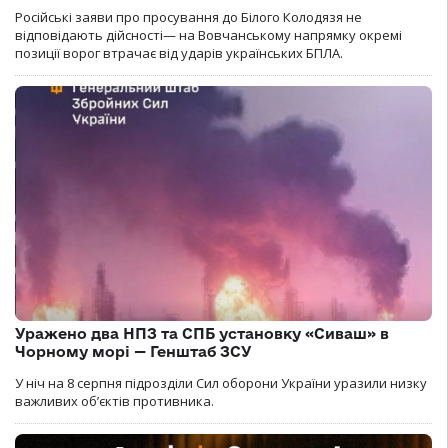
Російські заяви про просування до Білого Колодязя не
відповідають дійсності— на Вовчанському напрямку окремі
позиції ворог втрачає від ударів українських БПЛА.
Уражено два НПЗ та СПБ установку «Сиваш» в
Чорному морі — Генштаб ЗСУ
У ніч на 8 серпня підрозділи Сил оборони України уразили низку
важливих об’єктів противника.