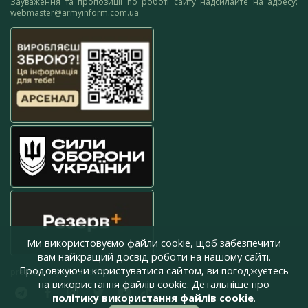
Зауваження та пропозиції по роботі сайту надсилайте на адресу:
webmaster@armyinform.com.ua
Ми використовуємо файли cookie, щоб забезпечити
вам найкращий досвід роботи на нашому сайті.
Продовжуючи користуватися сайтом, ви погоджуєтесь
press@armyinform.com.ua
на використання файлів cookie. Детальніше про
політику використання файлів cookie
.