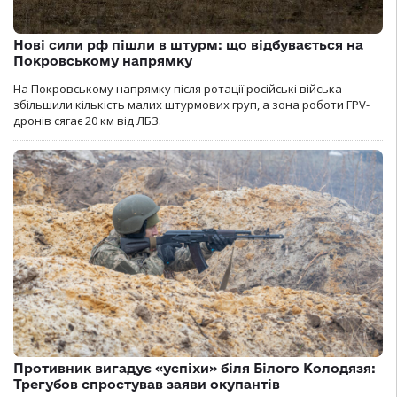
Нові сили рф пішли в штурм: що відбувається на
Покровському напрямку
На Покровському напрямку після ротації російські війська
збільшили кількість малих штурмових груп, а зона роботи FPV-
дронів сягає 20 км від ЛБЗ.
Противник вигадує «успіхи» біля Білого Колодязя:
Трегубов спростував заяви окупантів