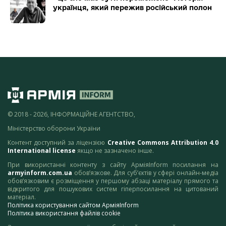
українця, який пережив російський полон
© 2018 - 2026, ІНФОРМАЦІЙНЕ АГЕНТСТВО,
Міністерство оборони України
Контент доступний за ліцензією
Creative Commons Attribution 4.0
International license
якщо не зазначено інше.
При використанні контенту з сайту АрміяInform посилання на
armyinform.com.ua
обов’язкове. Для суб’єктів у сфері онлайн-медіа
обов’язковим є розміщення у першому абзаці матеріалу прямого та
відкритого для пошукових систем гіперпосилання на цитований
матеріал.
Політика користування сайтом АрміяInform
Політика використання файлів cookie