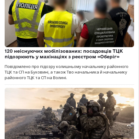
120 неіснуючих мобілізованих: посадовців ТЦК
підозрюють у махінаціях з реєстром «Оберіг»
Повідомлено про підозру колишньому начальнику районного
ТЦК та СП на Буковині, а також Тво начальника й начальнику
районного ТЦК та СП на Волині.