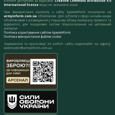
Контент доступний за ліцензією
Creative Commons Attribution 4.0
International license
якщо не зазначено інше.
При використанні контенту з сайту АрміяInform посилання на
armyinform.com.ua
обов’язкове. Для суб’єктів у сфері онлайн-медіа
обов’язковим є розміщення у першому абзаці матеріалу прямого та
відкритого для пошукових систем гіперпосилання на цитований
матеріал.
Політика користування сайтом АрміяInform
Політика використання файлів cookie
Зауваження та пропозиції по роботі сайту надсилайте на адресу:
webmaster@armyinform.com.ua