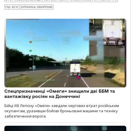
ГШ ЗСУ
ХРОНІКА ОБОРОНИ
Спецпризначенці «Омеги» знищили дві ББМ та
вантажівку росіян на Донеччині
Бійці ХІІІ Легіону «Омеги» завдали чергових втрат російським
окупантам, уразивши бойові броньовані машини та техніку
забезпечення ворога.