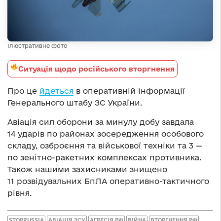
Ілюстративне фото
Ситуація щодо російського вторгнення
Про це
йдеться
в оперативній інформації
Генерального штабу ЗС України.
Авіація сил оборони за минулу добу завдала
14 ударів по районах зосередження особового
складу, озброєння та військової техніки та 3 —
по зенітно-ракетних комплексах противника.
Також нашими захисниками знищено
11 розвідувальних БпЛА оперативно-тактичного
рівня.
STOPRUSSIA
АВІАЦІЯ ЗСУ
АГРЕСІЯ РФ
ВІЙНА
ВТОРГНЕННЯ РФ