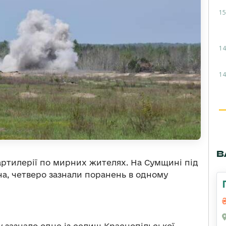
15
14
14
В
артилерії по мирних жителях. На Сумщині під
на, четверо зазнали поранень в одному
у зазнало одне із селищ Краснопільської