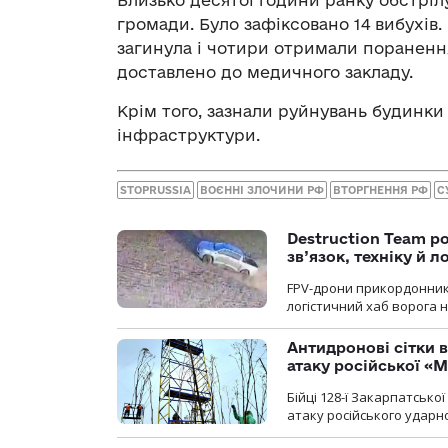
громади. Було зафіксовано 14 вибухів
загинула і чотири отримали пораненн
доставлено до медичного закладу.
Крім того, зазнали руйнувань будинки
інфраструктури.
STOPRUSSIA
ВОЄННІ ЗЛОЧИНИ РФ
ВТОРГНЕННЯ РФ
С
Destruction Team р
зв’язок, техніку й л
FPV-дрони прикордонників
логістичний хаб ворога 
Антидронові сітки в
атаку російської «М
Бійці 128-ї Закарпатсько
атаку російського ударн