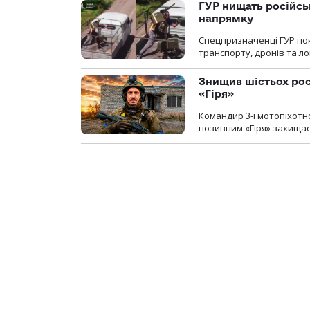
ГУР нищать російськ
напрямку
Спецпризначенці ГУР пок
транспорту, дронів та ло
Знищив шістьох росі
«Гіря»
Командир 3-ї мотопіхотно
позивним «Гіря» захищає