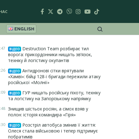
НАС
ENGLISH
:47
Destruction Team розбирає тил
ВІДЕО
ворога: прикордонники нищать зв’язок,
техніку й логістику окупантів
:26
Антидронові сітки врятували
ВІДЕО
«Хамві»: бійці 128-ї бригади пережили атаку
російської «Молнії»
:09
ГУР нищать російську піхоту, техніку
ВІДЕО
та логістику на Запорізькому напрямку
:48
Знищив шістьох росіян, а сімох взяв у
полон: історія командира «Гіря»
:30
Розстріл автобуса змінив її життя:
ВІДЕО
Олеся стала військовою і тепер підтримує
побратимів