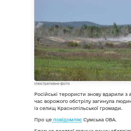
Ілюстративне фото
Російські терористи знову вдарили з 
час ворожого обстрілу загинула люди
із селищ Краснопільської громади.
Про це
повідомляє
Сумська ОВА.
Близько десятої години ранку обстріл