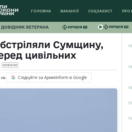
ГОЛОВНА
ВАКАНСІЇ
СОЦЗАХИСТ
ПРО 
ДОВІДНИК ВЕТЕРАНА
обстріляли Сумщину,
16
еред цивільних
НОВИНИ
16
Слідкуйте за АрміяInform в Google
хв.
16
15
15