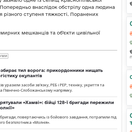
. Попередньо внаслідок обстрілу одна людина
я різного ступеня тяжкості. Поранених
 мирних мешканців та об’єкти цивільної
УМИ
озбирає тил ворога: прикордонники нищать
огістику окупантів
 уразили засоби зв’язку, РЕБ і РЕР, техніку, укриття та
на Північно-Слобожанському напрямку.
рятували «Хамві»: бійці 128-ї бригади пережили
олнії»
ї бригади, повертаючись із бойового завдання, потрапили під
ого безпілотника «Молнія».