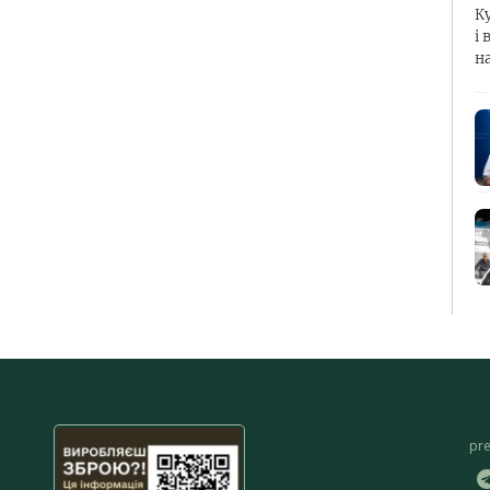
К
і 
н
pr