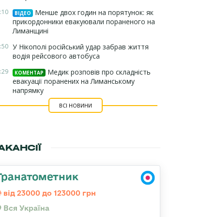
:10
Менше двох годин на порятунок: як
ВІДЕО
прикордонники евакуювали пораненого на
Лиманщині
:50
У Нікополі російський удар забрав життя
водія рейсового автобуса
:29
Медик розповів про складність
КОМЕНТАР
евакуації поранених на Лиманському
напрямку
ВСІ НОВИНИ
АКАНСІЇ
Гранатометник
від 23000 до 123000 грн
Вся Україна