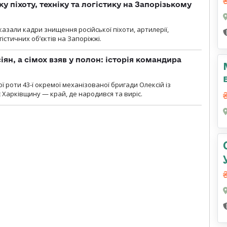
у піхоту, техніку та логістику на Запорізькому
азали кадри знищення російської піхоти, артилерії,
гістичних об’єктів на Запоріжжі.
ян, а сімох взяв у полон: історія командира
ї роти 43-ї окремої механізованої бригади Олексій із
 Харківщину — край, де народився та виріс.