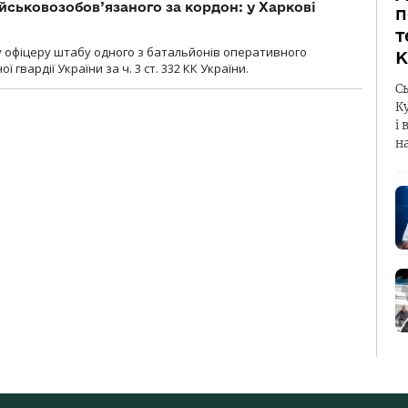
йськовозобов’язаного за кордон: у Харкові
п
т
у офіцеру штабу одного з батальйонів оперативного
К
гвардії України за ч. 3 ст. 332 КК України.
С
К
і 
н