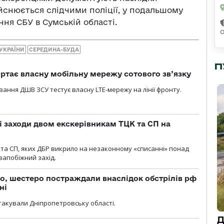
ійснюється слідчими поліції, у подальшому
ння СБУ в Сумській області.
 УКРАЇНИ
СЕРЕДИНА-БУДА
П
ртає власну мобільну мережу сотового зв’язку
вання ДШВ ЗСУ тестує власну LTE-мережу на лінії фронту.
і заходи двом екскерівникам ТЦК та СП на
та СП, яких ДБР викрило на незаконному «списанні» понад
 запобіжний захід.
о, шестеро постраждали внаслідок обстрілів рф
ні
атакували Дніпропетровську області.
Д