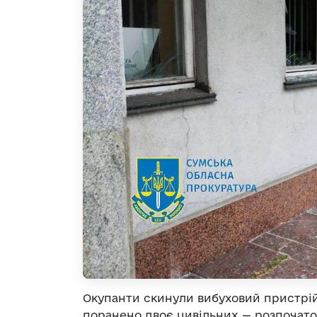
Окупанти скинули вибуховий пристрій
поранено двоє цивільних — розпочат