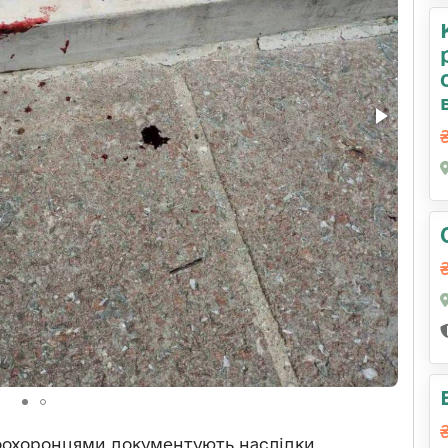
воохоронцями документують наслідки