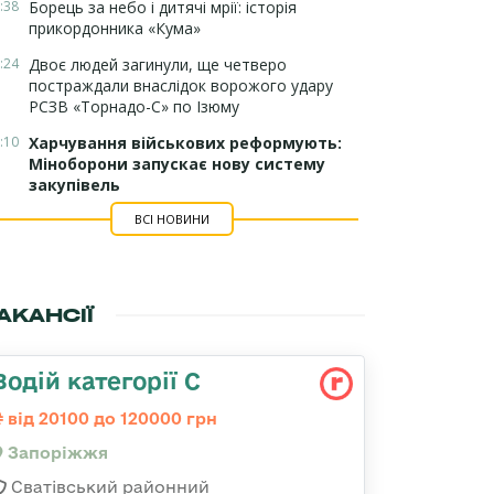
:38
Борець за небо і дитячі мрії: історія
прикордонника «Кума»
:24
Двоє людей загинули, ще четверо
постраждали внаслідок ворожого удару
РСЗВ «Торнадо-С» по Ізюму
:10
Харчування військових реформують:
Міноборони запускає нову систему
закупівель
ВСІ НОВИНИ
АКАНСІЇ
Водій категорії С
від 20100 до 120000 грн
Запоріжжя
Сватівський районний