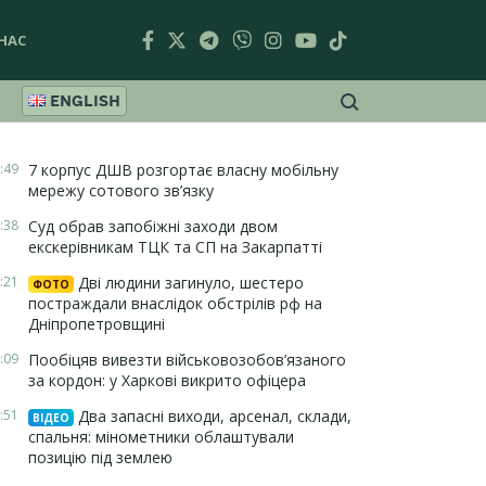
НАС
ENGLISH
:49
7 корпус ДШВ розгортає власну мобільну
мережу сотового зв’язку
:38
Суд обрав запобіжні заходи двом
екскерівникам ТЦК та СП на Закарпатті
:21
Дві людини загинуло, шестеро
ФОТО
постраждали внаслідок обстрілів рф на
Дніпропетровщині
:09
Пообіцяв вивезти військовозобов’язаного
за кордон: у Харкові викрито офіцера
:51
Два запасні виходи, арсенал, склади,
ВІДЕО
спальня: мінометники облаштували
позицію під землею