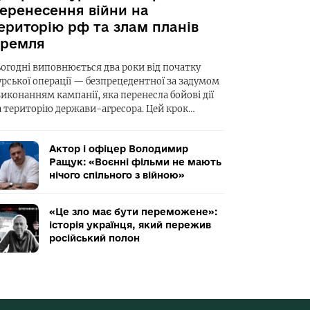
еренесення війни на
ериторію рф та злам планів
ремля
ьогодні виповнюється два роки від початку
урської операції — безпрецедентної за задумом
виконанням кампанії, яка перенесла бойові дії
а територію держави-агресора. Цей крок…
Актор і офіцер Володимир
Ращук: «Воєнні фільми не мають
нічого спільного з війною»
«Це зло має бути переможене»:
історія українця, який пережив
російський полон