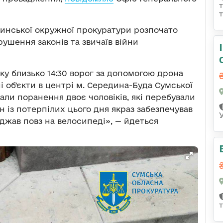
инської окружної прокуратури розпочато
ушення законів та звичаїв війни
оку близько 14:30 ворог за допомогою дрона
і обʼєкти в центрі м. Середина-Буда Сумської
али поранення двоє чоловіків, які перебували
н із потерпілих цього дня якраз забезпечував
жджав повз на велосипеді», — йдеться