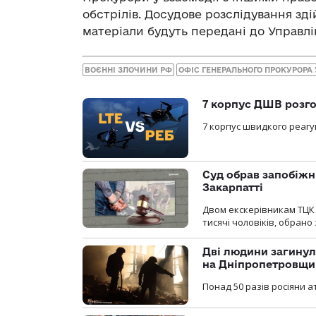
обстрілів. Досудове розслідування зд
матеріали будуть передані до Управлі
ВОЄННІ ЗЛОЧИНИ РФ
ОФІС ГЕНЕРАЛЬНОГО ПРОКУРОРА
7 корпус ДШВ розго
7 корпус швидкого реагу
Суд обрав запобіжн
Закарпатті
Двом екскерівникам ТЦК 
тисячі чоловіків, обрано
Дві людини загинул
на Дніпропетровщи
Понад 50 разів росіяни 