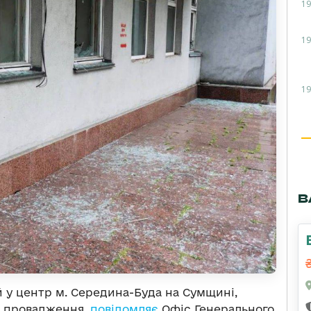
19
19
19
В
 у центр м. Середина-Буда на Сумщині,
о провадження,
повідомляє
Офіс Генерального