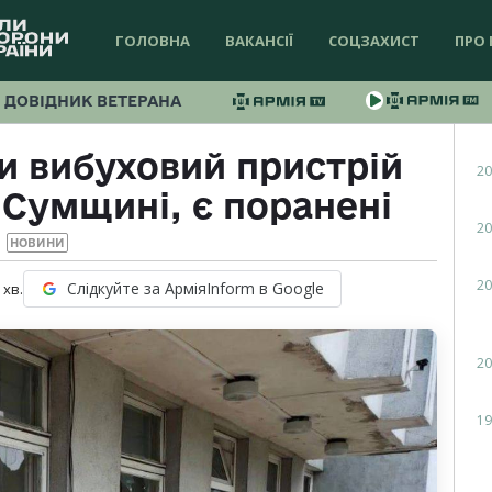
ГОЛОВНА
ВАКАНСІЇ
СОЦЗАХИСТ
ПРО 
ДОВІДНИК ВЕТЕРАНА
и вибуховий пристрій
20
 Сумщині, є поранені
20
НОВИНИ
20
Слідкуйте за АрміяInform в Google
хв.
20
19