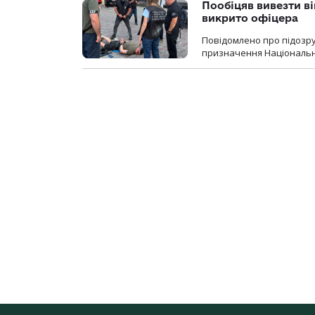
Пообіцяв вивезти ві
викрито офіцера
Повідомлено про підозр
призначення Національної 