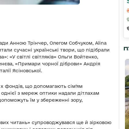
ради Анною Трінчер, Олегом Собчуком, Alina
П
али сучасні українські твори, що підібрали
»: «У світлі світляків» Ольги Войтенко,
нєва, «Примари чорної діброви» Андрія
алії Ясіновської.
х фондів, що допомагають сімʼям
 однієї з мереж оптики надали дітлахам
 допоможуть їм у збереженні зору,
Ркових читань» супроводжувався ще й зірковою