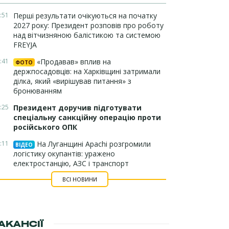
:51
Перші результати очікуються на початку
2027 року: Президент розповів про роботу
над вітчизняною балістикою та системою
FREYJA
:41
«Продавав» вплив на
ФОТО
держпосадовців: на Харківщині затримали
ділка, який «вирішував питання» з
бронюванням
:25
Президент доручив підготувати
спеціальну санкційну операцію проти
російського ОПК
:11
На Луганщині Apachi розгромили
ВІДЕО
логістику окупантів: уражено
електростанцію, АЗС і транспорт
ВСІ НОВИНИ
АКАНСІЇ