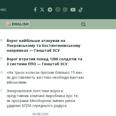
НАС
ENGLISH
08
Ворог найбільше атакував на
Покровському та Костянтинівському
напрямках — Генштаб ЗСУ
35
Ворог втратив понад 1200 солдатів та
3 системи ППО — Генштаб ЗСУ
58
«На трьох колесах проїхав близько 15 км»:
як доставляють життєво необхідні вантажі
військовим
37
Знекровлення логістики ворога:
представник компанії-виробника про те,
як програма Міноборони змінює ринок
ударних БПЛА середнього радіуса
06.08.2026