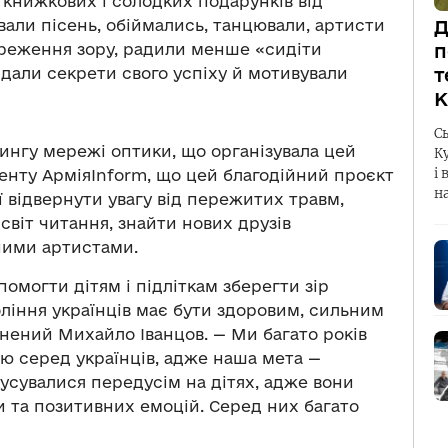
 книжкових і солодких подарунків від
івали пісень, обіймались, танцювали, артисти
Д
ереження зору, радили менше «сидіти
п
дали секрети свого успіху й мотивували
т
К
С
ингу мережі оптики, що організувала цей
К
і 
енту АрміяInform, що цей благодійний проєкт
н
ії відвернути увагу від пережитих травм,
світ читання, знайти нових друзів
ними артистами.
могти дітям і підліткам зберегти зір
оління українців має бути здоровим, сильним
нений Михайло Іванцов. — Ми багато років
ю серед українців, адже наша мета —
кусувалися передусім на дітях, адже вони
и та позитивних емоцій. Серед них багато