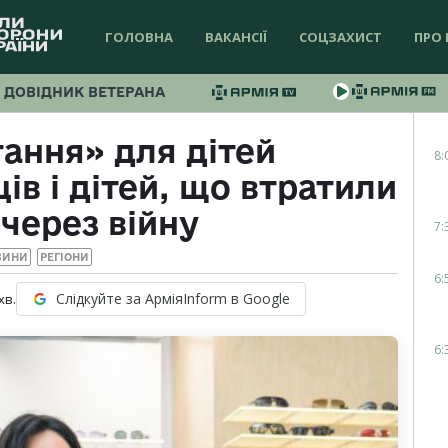
ГОЛОВНА
ВАКАНСІЇ
СОЦЗАХИСТ
ПРО 
ДОВІДНИК ВЕТЕРАНА
тання» для дітей
8:
в і дітей, що втратили
 через війну
7:
ВИНИ
РЕГІОНИ
6:
Слідкуйте за АрміяInform в Google
хв.
6: