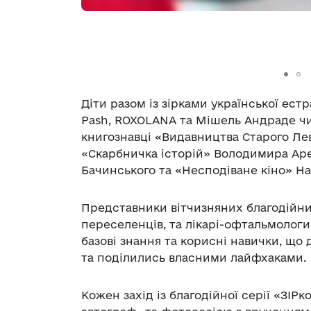
Діти разом із зірками української ест
Pash, ROXOLANA та Мішель Андраде чит
книгознавці «Видавництва Старого Лева
«Скарбничка історій» Володимира Аре
Бачинського та «Несподіване кіно» Нат
Представники вітчизняних благодійни
переселенців, та лікарі-офтальмологи
базові знання та корисні навички, що
та поділились власними лайфхаками.
Кожен захід із благодійної серії «ЗІ