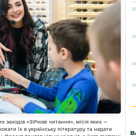
20
20
20
20
х заходів «ЗІРкові читання», місія яких —
охати їх в українську літературу та надати
В