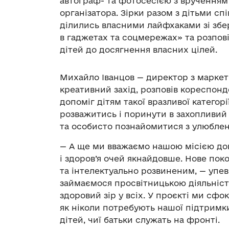
автограф- та фотосесією з врученням
організатора. Зірки разом з дітьми сп
ділились власними лайфхаками зі зб
в гаджетах та соцмережах» та розпові
дітей до досягнення власних цілей.
Михайло Іванцов — директор з маркет
креативний захід, розповів кореспонд
допоміг дітям такої вразливої категор
розважитись і поринути в захопливий 
та особисто познайомитися з улюбле
— А ще ми вважаємо нашою місією допо
і здоров’я очей якнайдовше. Нове пок
та інтелектуально розвиненим, — упев
займаємося просвітницькою діяльніст
здоровий зір у всіх. У проєкті ми сфо
як ніколи потребують нашої підтримк
дітей, чиї батьки служать на фронті.