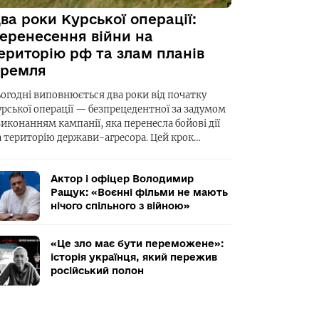
ва роки Курської операції:
еренесення війни на
ериторію рф та злам планів
ремля
ьогодні виповнюється два роки від початку
урської операції — безпрецедентної за задумом
виконанням кампанії, яка перенесла бойові дії
а територію держави-агресора. Цей крок…
Актор і офіцер Володимир
Ращук: «Воєнні фільми не мають
нічого спільного з війною»
«Це зло має бути переможене»:
історія українця, який пережив
російський полон