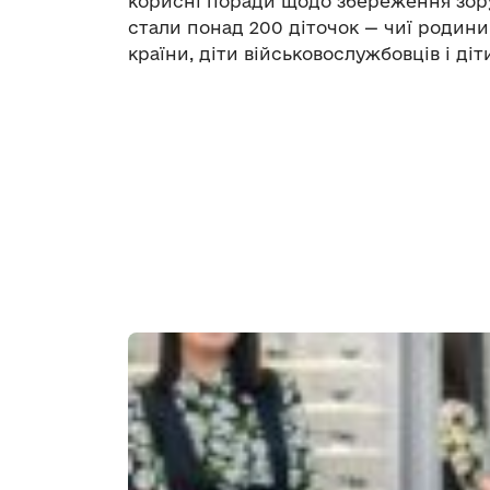
корисні поради щодо збереження зору.
стали понад 200 діточок — чиї родини 
країни, діти військовослужбовців і діти