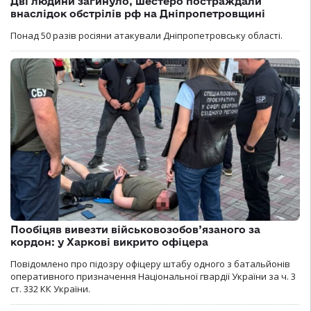
Дві людини загинуло, шестеро постраждали
внаслідок обстрілів рф на Дніпропетровщині
Понад 50 разів росіяни атакували Дніпропетровську області.
Пообіцяв вивезти військовозобов’язаного за
кордон: у Харкові викрито офіцера
Повідомлено про підозру офіцеру штабу одного з батальйонів
оперативного призначення Національної гвардії України за ч. 3
ст. 332 КК України.