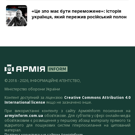
«Це зло має бути переможене»: історія
українця, який пережив російський полон
© 2018 - 2026, ІНФОРМАЦІЙНЕ АГЕНТСТВО,
Міністерство оборони України
Контент доступний за ліцензією
Creative Commons Attribution 4.0
International license
якщо не зазначено інше.
При використанні контенту з сайту АрміяInform посилання на
armyinform.com.ua
обов’язкове. Для суб’єктів у сфері онлайн-медіа
обов’язковим є розміщення у першому абзаці матеріалу прямого та
відкритого для пошукових систем гіперпосилання на цитований
матеріал.
Політика користування сайтом АрміяInform