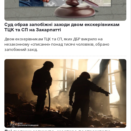
Суд обрав запобіжні заходи двом екскерівникам
ТЦК та СП на Закарпатті
Двом екскерівникам ТЦК та СП, яких ДБР викрило на
незаконному «списанні» понад тисячі чоловіків, обрано
запобіжний захід.