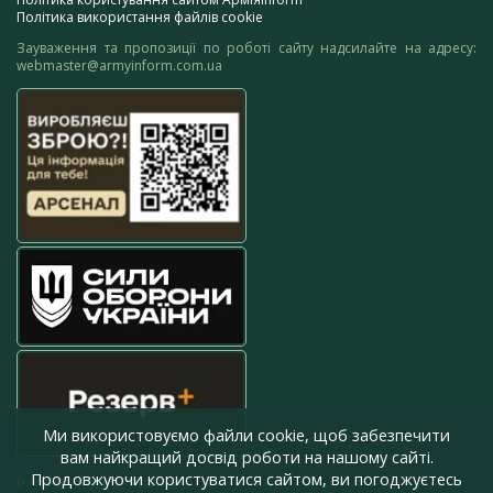
Політика використання файлів cookie
Зауваження та пропозиції по роботі сайту надсилайте на адресу:
webmaster@armyinform.com.ua
Ми використовуємо файли cookie, щоб забезпечити
вам найкращий досвід роботи на нашому сайті.
Продовжуючи користуватися сайтом, ви погоджуєтесь
press@armyinform.com.ua