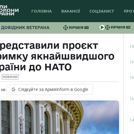
ГОЛОВНА
ВАКАНСІЇ
СОЦЗАХИСТ
ПРО 
ДОВІДНИК ВЕТЕРАНА
представили проєкт
16
тримку якнайшвидшого
15
раїни до НАТО
15
НОВИНИ
Слідкуйте за АрміяInform в Google
хв.
15
14