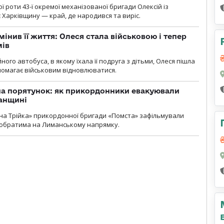
ї роти 43-ї окремої механізованої бригади Олексій із
 Харківщину — край, де народився та виріс.
мінив її життя: Олеся стала військовою і тепер
мів
ного автобуса, в якому їхала її подруга з дітьми, Олеся пішла
опомагає військовим відновлюватися.
на порятунок: як прикордонники евакуювали
анщині
бна Трійка» прикордонної бригади «Помста» зафільмували
обратима на Лиманському напрямку.