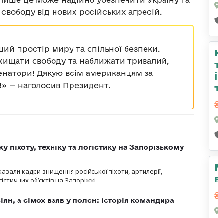
лише це може надійно убезпечити Україну та
свободу від нових російських агресій.
й простір миру та спільної безпеки.
ахищати свободу та наближати тривалий,
енатори! Дякую всім американцям за
!» — наголосив Президент.
у піхоту, техніку та логістику на Запорізькому
азали кадри знищення російської піхоти, артилерії,
гістичних об’єктів на Запоріжжі.
ян, а сімох взяв у полон: історія командира