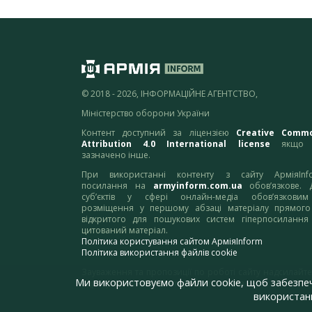
© 2018 - 2026, ІНФОРМАЦІЙНЕ АГЕНТСТВО,
Міністерство оборони України
Контент доступний за ліцензією
Creative Comm
Attribution 4.0 International license
якщо 
зазначено інше.
При використанні контенту з сайту АрміяInf
посилання на
armyinform.com.ua
обов’язкове. 
суб’єктів у сфері онлайн-медіа обов’язкови
розміщення у першому абзаці матеріалу прямого
відкритого для пошукових систем гіперпосилання
цитований матеріал.
Політика користування сайтом АрміяInform
Політика використання файлів cookie
Зауваження та пропозиції по роботі сайту надсилайте
Ми використовуємо файли cookie, щоб забезпе
адресу:
webmaster@armyinform.com.ua
використанн