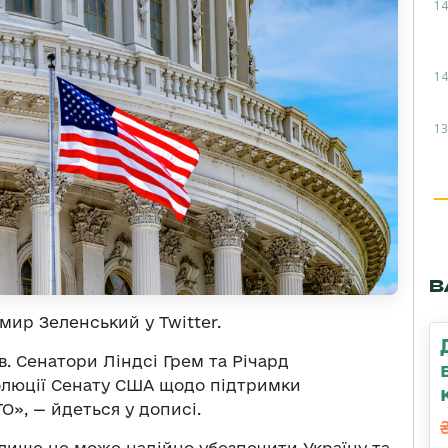
14
14
13
В
ир Зеленський у Twitter.
. Сенатори Ліндсі Грем та Річард
люції Сенату США щодо підтримки
», — йдеться у дописі.