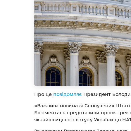
Про це
повідомляє
Президент Володим
«Важлива новина зі Сполучених Штатів
Блюменталь представили проєкт резо
якнайшвидшого вступу України до НАТО