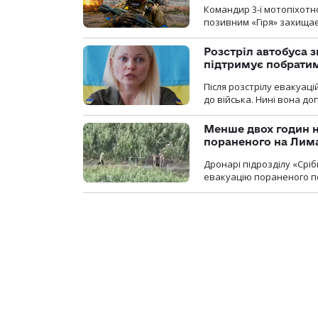
Командир 3-ї мотопіхотно
позивним «Гіря» захищає
Розстріл автобуса з
підтримує побрати
Після розстрілу евакуацій
до війська. Нині вона д
Менше двох годин 
пораненого на Лим
Дронарі підрозділу «Срі
евакуацію пораненого п