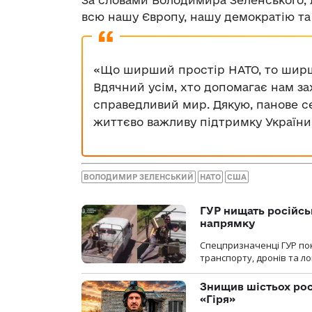
За словами Володимира Зеленського, 
всю нашу Європу, нашу демократію та 
«Що ширший простір НАТО, то ширши
Вдячний усім, хто допомагає нам з
справедливий мир. Дякую, панове с
життєво важливу підтримку України
ВОЛОДИМИР ЗЕЛЕНСЬКИЙ
НАТО
США
ГУР нищать російськ
напрямку
Спецпризначенці ГУР пок
транспорту, дронів та ло
Знищив шістьох росі
«Гіря»