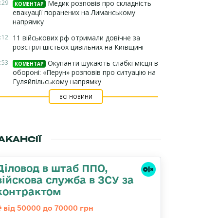
:29
Медик розповів про складність
КОМЕНТАР
евакуації поранених на Лиманському
напрямку
:12
11 військових рф отримали довічне за
розстріл шістьох цивільних на Київщині
:53
Окупанти шукають слабкі місця в
КОМЕНТАР
обороні: «Перун» розповів про ситуацію на
Гуляйпільському напрямку
ВСІ НОВИНИ
АКАНСІЇ
Діловод в штаб ППО,
війскова служба в ЗСУ за
контрактом
від 50000 до 70000 грн