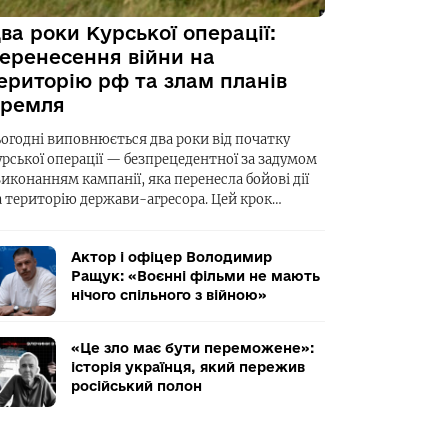
ва роки Курської операції:
еренесення війни на
ериторію рф та злам планів
ремля
ьогодні виповнюється два роки від початку
урської операції — безпрецедентної за задумом
виконанням кампанії, яка перенесла бойові дії
а територію держави-агресора. Цей крок…
Актор і офіцер Володимир
Ращук: «Воєнні фільми не мають
нічого спільного з війною»
«Це зло має бути переможене»:
історія українця, який пережив
російський полон