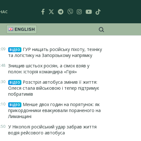
НАС
ENGLISH
:09
ГУР нищать російську піхоту, техніку
ВІДЕО
та логістику на Запорізькому напрямку
:48
Знищив шістьох росіян, а сімох взяв у
полон: історія командира «Гіря»
:30
Розстріл автобуса змінив її життя:
ВІДЕО
Олеся стала військовою і тепер підтримує
побратимів
:10
Менше двох годин на порятунок: як
ВІДЕО
прикордонники евакуювали пораненого на
Лиманщині
:50
У Нікополі російський удар забрав життя
водія рейсового автобуса