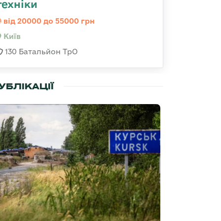
техніки
від 20000 до 55000 грн
Київ
130 Батальйон ТрО
УБЛІКАЦІЇ