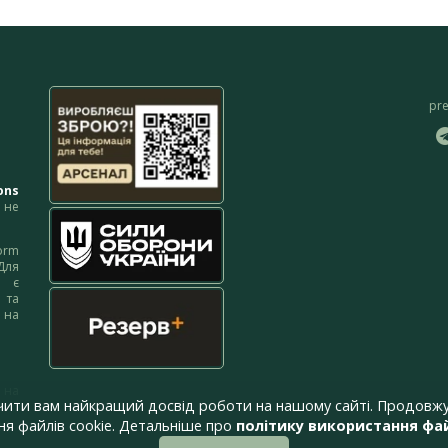
pr
ons
не
orm
Для
м є
 та
 на
 на
чити вам найкращий досвід роботи на нашому сайті. Продовжу
я файлів cookie. Детальніше про
політику використання фай