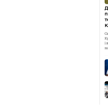
Д
п
т
К
С
К
і 
н