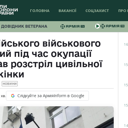
ГОЛОВНА
ВАКАНСІЇ
СОЦЗАХИСТ
ПРО 
ДОВІДНИК ВЕТЕРАНА
йського військового
16
й під час окупації
в розстріл цивільної
15
жінки
НОВИНИ
15
Слідкуйте за АрміяInform в Google
хв.
15
14