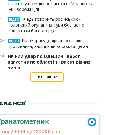
стартову позицію російських «Молній» та
інші ворожі цілі
:11
«Ледь говорить російською»:
ВІДЕО
полонений окупант із Туви благає не
повертати його до рф
:54
Рій «Баракуд» зірвав ротацію
ВІДЕО
противника, знищивши ворожий десант
:30
Нічний удар по Одещині: ворог
запустив по області 11 ракет різних
типів
ВСІ НОВИНИ
АКАНСІЇ
Гранатометник
від 20000 до 120000 грн