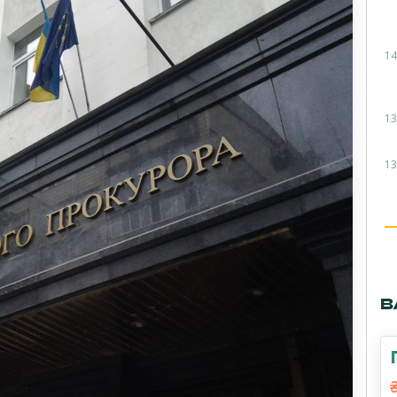
14
13
13
В