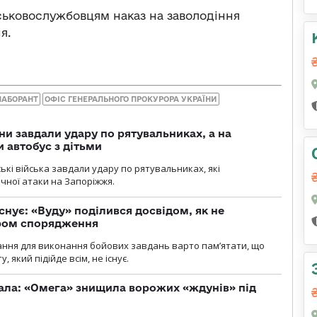
ськовослужбовцям наказ на заволодіння
я.
ЛАБОРАНТ
ОФІС ГЕНЕРАЛЬНОГО ПРОКУРОРА УКРАЇНИ
ни завдали удару по рятувальниках, а на
 автобус з дітьми
йські війська завдали удару по рятувальниках, які
ічної атаки на Запоріжжя.
снує: «Вуду» поділився досвідом, як не
ром спорядження
ання для виконання бойових завдань варто пам’ятати, що
 який підійде всім, не існує.
ала: «Омега» знищила ворожих «ждунів» під