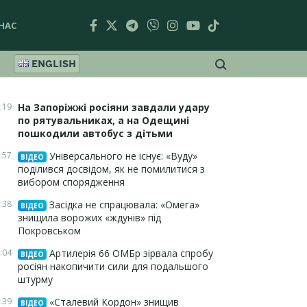
НАС
ENGLISH
:19
На Запоріжжі росіяни завдали удару
по рятувальниках, а на Одещині
пошкодили автобус з дітьми
:57
Універсального не існує: «Вуду»
ВІДЕО
поділився досвідом, як не помилитися з
вибором спорядження
:38
Засідка не спрацювала: «Омега»
ВІДЕО
знищила ворожих «ждунів» під
Покровськом
:04
Артилерія 66 ОМБр зірвала спробу
ВІДЕО
росіян накопичити сили для подальшого
штурму
:39
«Сталевий Кордон» знищив
ВІДЕО