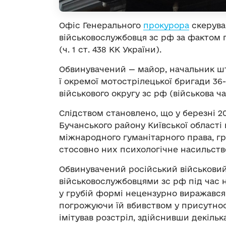
Офіс Генерального
прокурора
скерува
військовослужбовця зс рф за фактом п
(ч. 1 ст. 438 КК України).
Обвинувачений — майор, начальник шт
ї окремої мотострілецької бригади 36-
військового округу зс рф (військова ча
Слідством становлено, що у березні 202
Бучанського району Київської област
міжнародного гуманітарного права, гр
стосовно них психологічне насильств
Обвинувачений російський військовий
військовослужбовцями зс рф під час 
у грубій формі нецензурно виражався 
погрожуючи їй вбивством у присутності
імітував розстріл, здійснивши декільк