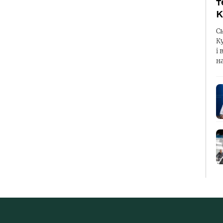
т
К
С
К
і 
н