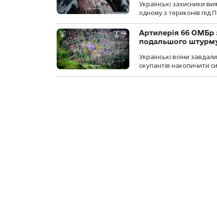
Українські захисники вия
одному з териконів під 
Артилерія 66 ОМБр 
подальшого штурм
Українські воїни завдал
окупантів накопичити с