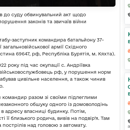
в до суду обвинувальний акт щодо
орушення законів та звичаїв війни
абу-заступник командира батальйону 37-
ї загальновійськової армії Східного
стина 69647, рф, Республіка Бурятія, м. Кяхта).
2 року під час окупації с. Андріївка
і військовослужбовець рф, у порушення норм
абував цивільне населення, а також чинив
о.
 командир разом зі своїми підлеглими
незаконного обшуку одного із домоволодінь
в адресу власниці будинку. Потім,
 її близького родича, вивів на подвір’я. Там
а пострілів над головою з автомату.