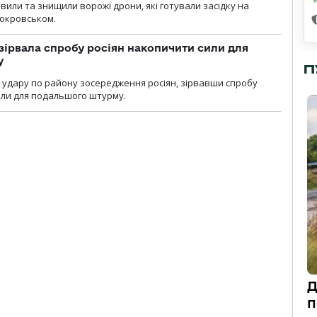
вили та знищили ворожі дрони, які готували засідку на
Покровськом.
зірвала спробу росіян накопичити сили для
у
П
и удару по району зосередження росіян, зірвавши спробу
или для подальшого штурму.
Д
п