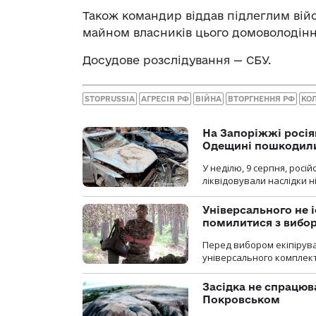
Також командир віддав підлеглим вій
майном власників цього домоволодінн
Досудове розслідування — СБУ.
STOPRUSSIA
АГРЕСІЯ РФ
ВІЙНА
ВТОРГНЕННЯ РФ
КО
На Запоріжжі росія
Одещині пошкодили
У неділю, 9 серпня, росі
ліквідовували наслідки н
Універсального не і
помилитися з вибо
Перед вибором екіпірув
універсального комплекту,
Засідка не спрацюв
Покровськом