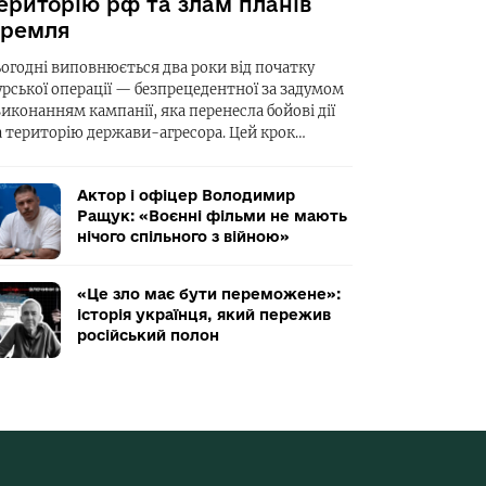
ериторію рф та злам планів
ремля
ьогодні виповнюється два роки від початку
урської операції — безпрецедентної за задумом
виконанням кампанії, яка перенесла бойові дії
а територію держави-агресора. Цей крок…
Актор і офіцер Володимир
Ращук: «Воєнні фільми не мають
нічого спільного з війною»
«Це зло має бути переможене»:
історія українця, який пережив
російський полон