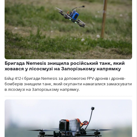
Бригада Nemesis знищила російський танк, який
ховався у лісосмузі на Запорізькому напрямку
Бійці 412-ї бригади Nemesis за допомогою FPV-дронів і дронів-
бомберів знищили танк, який окупанти намагалися замаскувати
в лісосмузі на Запорізькому напрямку.