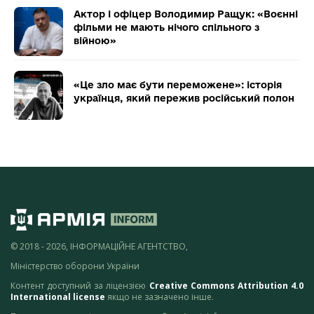
Актор і офіцер Володимир Ращук: «Воєнні
фільми не мають нічого спільного з
війною»
«Це зло має бути переможене»: історія
українця, який пережив російський полон
© 2018 - 2026, ІНФОРМАЦІЙНЕ АГЕНТСТВО,
Міністерство оборони України
Контент доступний за ліцензією
Creative Commons Attribution 4.0
International license
якщо не зазначено інше.