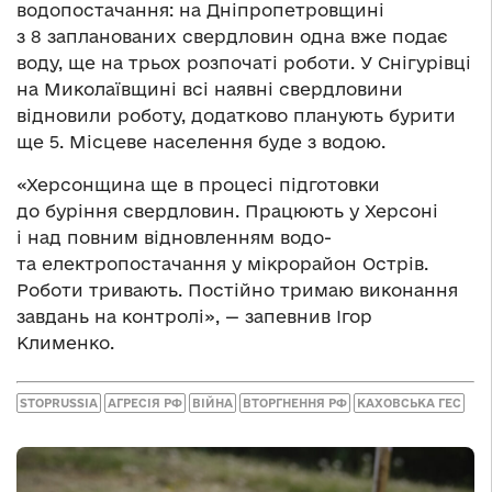
водопостачання: на Дніпропетровщині
з 8 запланованих свердловин одна вже подає
воду, ще на трьох розпочаті роботи. У Снігурівці
на Миколаївщині всі наявні свердловини
відновили роботу, додатково планують бурити
ще 5. Місцеве населення буде з водою.
«Херсонщина ще в процесі підготовки
до буріння свердловин. Працюють у Херсоні
і над повним відновленням водо-
та електропостачання у мікрорайон Острів.
Роботи тривають. Постійно тримаю виконання
завдань на контролі», — запевнив Ігор
Клименко.
STOPRUSSIA
АГРЕСІЯ РФ
ВІЙНА
ВТОРГНЕННЯ РФ
КАХОВСЬКА ГЕС