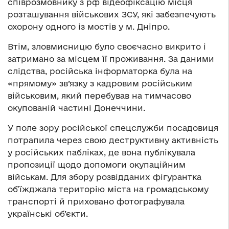
співрозмовнику з рф відеофіксацію місця
розташування військових ЗСУ, які забезпечують
охорону одного із мостів у м. Дніпро.
Втім, зловмисницю було своєчасно викрито і
затримано за місцем її проживання. За даними
слідства, російська інформаторка була на
«прямому» зв’язку з кадровим російським
військовим, який перебував на тимчасово
окупованій частині Донеччини.
У поле зору російської спецслужби посадовиця
потрапила через свою деструктивну активність
у російських пабліках, де вона публікувала
пропозиції щодо допомоги окупаційним
військам. Для збору розвідданих фігурантка
об’їжджала територію міста на громадському
транспорті й приховано фотографувала
українські об’єкти.