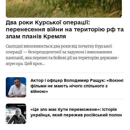
Два роки Курської операції:
перенесення війни на територію рф та
злам планів Кремля
Сьогодні виповнюється два роки від початку Курської
операції — безпрецедентної за задумом і виконанням
кампанії, яка перенесла бойові дії на територію держави-
агресора. Цей крок…
Актор і офіцер Володимир Ращук: «Воєнні
фільми не мають нічого спільного з
війною»
«Це зло має бути переможене»: історія
українця, який пережив російський полон