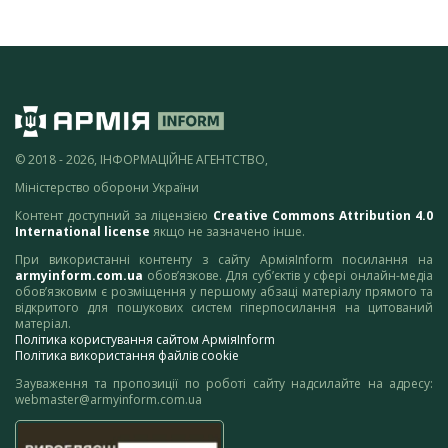
© 2018 - 2026, ІНФОРМАЦІЙНЕ АГЕНТСТВО,
Міністерство оборони України
Контент доступний за ліцензією
Creative Commons Attribution 4.0
International license
якщо не зазначено інше.
При використанні контенту з сайту АрміяInform посилання на
armyinform.com.ua
обов’язкове. Для суб’єктів у сфері онлайн-медіа
обов’язковим є розміщення у першому абзаці матеріалу прямого та
відкритого для пошукових систем гіперпосилання на цитований
матеріал.
Політика користування сайтом АрміяInform
Політика використання файлів cookie
Зауваження та пропозиції по роботі сайту надсилайте на адресу:
webmaster@armyinform.com.ua