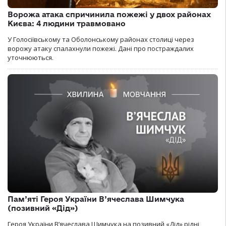
Ворожа атака спричинила пожежі у двох районах
Києва: 4 людини травмовано
У Голосіївському та Оболонському районах столиці через
ворожу атаку спалахнули пожежі. Дані про постраждалих
уточнюються.
Пам’яті Героя України В’ячеслава Шимчука
(позивний «Дід»)
Героя України В’ячеслава Шимчука на позивний «Дід» рідні,