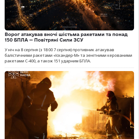
Ворог атакував вночі шістьма ракетами та понад
150 БПЛА — Повітряні Сили ЗСУ
У ніч на 8 серпня (з 18:00 7 серпня) противник атакував
балістичними ракетами «Іскандер-М» та зенітними керованими
ракетами С-400, а також 151 ударним БПЛА.