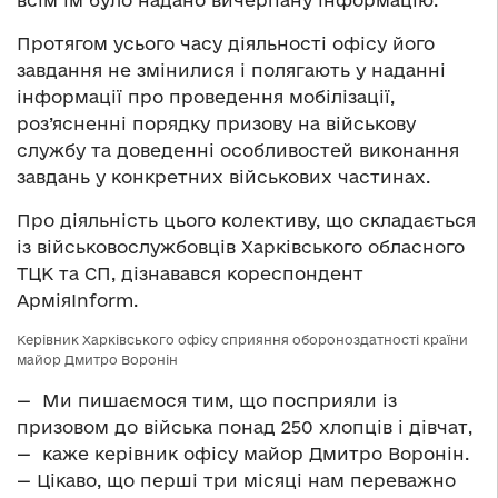
всім їм було надано вичерпану інформацію.
Протягом усього часу діяльності офісу його
завдання не змінилися і полягають у наданні
інформації про проведення мобілізації,
роз’ясненні порядку призову на військову
службу та доведенні особливостей виконання
завдань у конкретних військових частинах.
Про діяльність цього колективу, що складається
із військовослужбовців Харківського обласного
ТЦК та СП, дізнавався кореспондент
АрміяInform.
Керівник Харківського офісу сприяння обороноздатності країни
майор Дмитро Воронін
— Ми пишаємося тим, що посприяли із
призовом до війська понад 250 хлопців і дівчат,
— каже керівник офісу майор Дмитро Воронін.
— Цікаво, що перші три місяці нам переважно