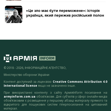
«Це зло має бути переможене»: історія
українця, який пережив російський полон
© 2018 - 2026, ІНФОРМАЦІЙНЕ АГЕНТСТВО,
Міністерство оборони України
Контент доступний за ліцензією
Creative Commons Attribution 4.0
International license
якщо не зазначено інше.
При використанні контенту з сайту АрміяInform посилання на
armyinform.com.ua
обов’язкове. Для суб’єктів у сфері онлайн-медіа
обов’язковим є розміщення у першому абзаці матеріалу прямого та
відкритого для пошукових систем гіперпосилання на цитований
матеріал.