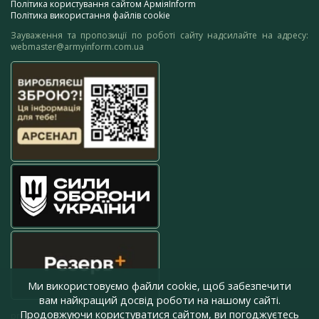
Політика користування сайтом АрміяInform
Політика використання файлів cookie
Зауваження та пропозиції по роботі сайту надсилайте на адресу:
webmaster@armyinform.com.ua
Ми використовуємо файли cookie, щоб забезпечити
вам найкращий досвід роботи на нашому сайті.
Продовжуючи користуватися сайтом, ви погоджуєтесь
press@armyinform.com.ua