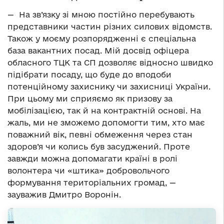
— На зв’язку зі мною постійно перебувають
представники частин різних силових відомств.
Також у моєму розпорядженні є спеціальна
база вакантних посад. Мій досвід офіцера
обласного ТЦК та СП дозволяє відносно швидко
підібрати посаду, що буде до вподоби
потенційному захиснику чи захисниці України.
При цьому ми сприяємо як призову за
мобілізацією, так й на контрактній основі. На
жаль, ми не зможемо допомогти тим, хто має
поважний вік, певні обмеження через стан
здоров’я чи колись був засуджений. Проте
завжди можна допомагати країні в ролі
волонтера чи «штика» добровольчого
формування територіальних громад, —
зауважив Дмитро Воронін.