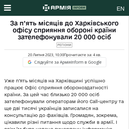
EN
За п’ять місяців до Харківського
офісу сприяння обороні країни
зателефонували 20 000 осіб
РЕГІОНИ
20 Липня 2023, 10:30
Прочитаєте за:
4
хв.
Слідкуйте за АрміяInform в Google
Уже п’ять місяців на Харківщині успішно
працює Офіс сприяння обороноздатності
країни. За цей час близько 20 000 осіб
зателефонували операторам його Call-центру та
ще дві тисячі українців записалися на
консультацію до фахівців. Громадян, зокрема,
цікавили різні питання щодо служби в армії. І