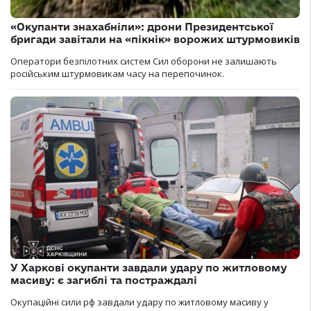
«Окупанти знахабніли»: дрони Президентської
бригади завітали на «пікнік» ворожих штурмовиків
Оператори безпілотних систем Сил оборони не залишають
російським штурмовикам часу на перепочинок.
У Харкові окупанти завдали удару по житловому
масиву: є загиблі та постраждалі
Окупаційні сили рф завдали удару по житловому масиву у