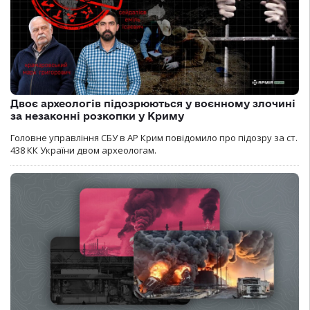
Двоє археологів підозрюються у воєнному злочині
за незаконні розкопки у Криму
Головне управління СБУ в АР Крим повідомило про підозру за ст.
438 КК України двом археологам.