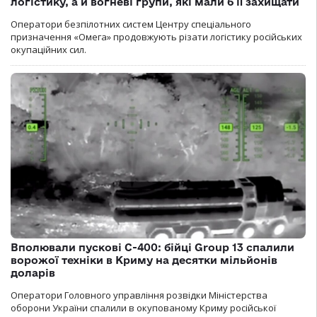
логістику, а й вогневі групи, які мали б її захищати
Оператори безпілотних систем Центру спеціального
призначення «Омега» продовжують різати логістику російських
окупаційних сил.
Вполювали пускові С-400: бійці Group 13 спалили
ворожої техніки в Криму на десятки мільйонів
доларів
Оператори Головного управління розвідки Міністерства
оборони України спалили в окупованому Криму російської