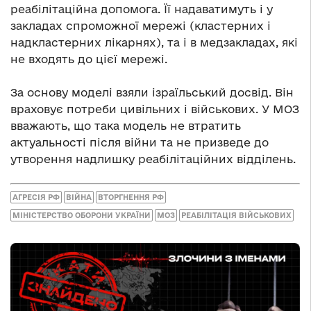
реабілітаційна допомога. Її надаватимуть і у
закладах спроможної мережі (кластерних і
надкластерних лікарнях), та і в медзакладах, які
не входять до цієї мережі.
За основу моделі взяли ізраїльський досвід. Він
враховує потреби цивільних і військових. У МОЗ
вважають, що така модель не втратить
актуальності після війни та не призведе до
утворення надлишку реабілітаційних відділень.
АГРЕСІЯ РФ
ВІЙНА
ВТОРГНЕННЯ РФ
МІНІСТЕРСТВО ОБОРОНИ УКРАЇНИ
МОЗ
РЕАБІЛІТАЦІЯ ВІЙСЬКОВИХ