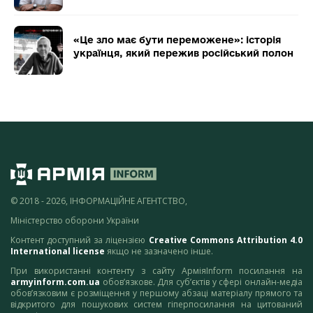
«Це зло має бути переможене»: історія
українця, який пережив російський полон
© 2018 - 2026, ІНФОРМАЦІЙНЕ АГЕНТСТВО,
Міністерство оборони України
Контент доступний за ліцензією
Creative Commons Attribution 4.0
International license
якщо не зазначено інше.
При використанні контенту з сайту АрміяInform посилання на
armyinform.com.ua
обов’язкове. Для суб’єктів у сфері онлайн-медіа
обов’язковим є розміщення у першому абзаці матеріалу прямого та
відкритого для пошукових систем гіперпосилання на цитований