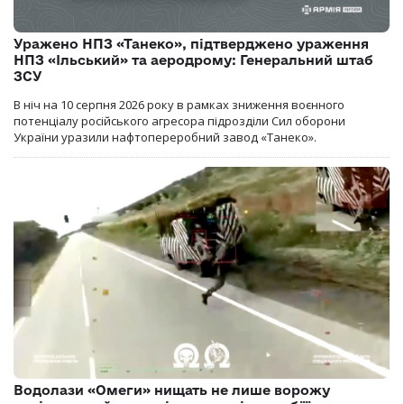
Уражено НПЗ «Танеко», підтверджено ураження
НПЗ «Ільський» та аеродрому: Генеральний штаб
ЗСУ
В ніч на 10 серпня 2026 року в рамках зниження воєнного
потенціалу російського агресора підрозділи Сил оборони
України уразили нафтопереробний завод «Танеко».
Водолази «Омеги» нищать не лише ворожу