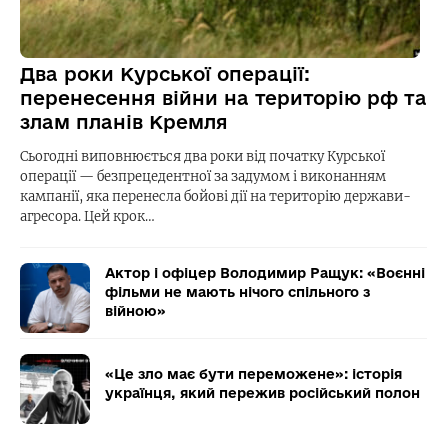
Два роки Курської операції:
перенесення війни на територію рф та
злам планів Кремля
Сьогодні виповнюється два роки від початку Курської
операції — безпрецедентної за задумом і виконанням
кампанії, яка перенесла бойові дії на територію держави-
агресора. Цей крок…
Актор і офіцер Володимир Ращук: «Воєнні
фільми не мають нічого спільного з
війною»
«Це зло має бути переможене»: історія
українця, який пережив російський полон