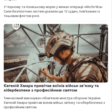
У Чорному та Азовському морях у межах операції «МоЛоЧКа»
Сили безпілотних систем уразили ще 12 суден, пов’язаних із
тіньовим флотом росії.
Євгеній Хмара привітав воїнів військ зв’язку та
кібербезпеки з професійним святом
Тимчасовий виконувач обов’язків міністра оборони України
Євгеній Хмара привітав воїнів військ зв’язку та кібербезпеки з
професійним святом.