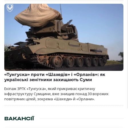
«Тунгуска» проти «Шахедів» і «Орланів»: як
українські зенітники захищають Суми
Екіпаж ЗРГК «Тунгуска», який прикриває критичну
інфраструктуру Сумщини, вже знищив понад 30 ворожих
повітряних цілей, зокрема «Шахеди» й «Орлани».
ВАКАНСІЇ