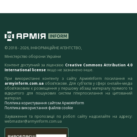
© 2018 - 2026, ІНФОРМАЦІЙНЕ АГЕНТСТВО,
Міністерство оборони України
Контент доступний за ліцензією
Creative Commons Attribution 4.0
International license
якщо не зазначено інше.
При використанні контенту з сайту АрміяInform посилання на
armyinform.com.ua
обов’язкове. Для суб’єктів у сфері онлайн-медіа
обов’язковим є розміщення у першому абзаці матеріалу прямого та
відкритого для пошукових систем гіперпосилання на цитований
матеріал.
Політика користування сайтом АрміяInform
Політика використання файлів cookie
Зауваження та пропозиції по роботі сайту надсилайте на адресу:
webmaster@armyinform.com.ua