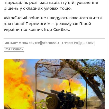
підрозділів, розіграш варіанту дій, ухвалення
рішень у складних умовах тощо.
«Українські воїни не шкодують власного життя
для нашої Перемоги!» — резюмував Герой
України полковник Ігор Скибюк.
MILITARY MEDIA CENTER
STOPRUSSIA
АГРЕСІЯ РФ
ДШВ ЗСУ
ІГОР СКИБЮК