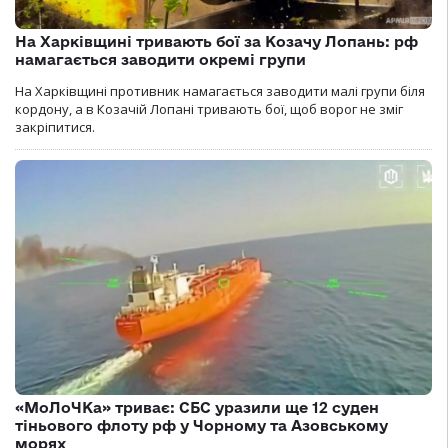
На Харківщині тривають бої за Козачу Лопань: рф
намагається заводити окремі групи
На Харківщині противник намагається заводити малі групи біля
кордону, а в Козачій Лопані тривають бої, щоб ворог не зміг
закріпитися.
«МоЛоЧКа» триває: СБС уразили ще 12 суден
тіньового флоту рф у Чорному та Азовському
морях