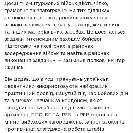
Десантно-штурмових військ діють чітко,
грамотно та злагоджено. На тих ділянках,
де воює наш десант, російські окупанти
зазнають чималих втрат у техніці, живій силі
та інших матеріальних засобах. Це досягається
завдяки інтенсивним заходам бойової
підготовки на полігонах, в районах
зосередження військ та навіть в районах
виконання завдань», — зазначив полковник Ігор
Скибюк.
Він додав, що в ході тренувань українські
десантники використовують найкращий
практичний досвід, набутий під час бойових дій
та в межах навчань за кордоном, як-от
наступальні та оборонні дії, застосування
артилерії, ППО, БПЛА, РЕБ та РЕР, подолання
мінно-вибухових загороджень, зачистка окопів
противника, злагоджена робота штабів