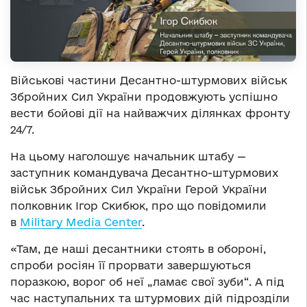
Військові частини Десантно-штурмових військ
Збройних Сил України продовжують успішно
вести бойові дії на найважчих ділянках фронту
24/7.
На цьому наголошує начальник штабу —
заступник командувача Десантно-штурмових
військ Збройних Сил України Герой України
полковник Ігор Скибюк, про що повідомили
в
Military Media Center
.
«Там, де наші десантники стоять в обороні,
спроби росіян її прорвати завершуються
поразкою, ворог об неї „ламає свої зуби“. А під
час наступальних та штурмових дій підрозділи