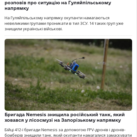
розповів про ситуацію на Гуляйпільському
напрямку
На Гуляйпільському напрямку окупанти намагаються
невеликими групами проникати в тил ЗСУ. 14 таких груп уже
знищили українські військові.
Бригада Nemesis знищила російський танк, який
ховався у лісосмузі на Запорізькому напрямку
Бійці 412-ї бригади Nemesis за допомогою FPV-дронів і дронів-
бомберів знищили танк, який окупанти намагалися замаскувати