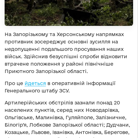
На Запорізькому та Херсонському напрямках
противник зосереджує основні зусилля на
недопущенні подальшого просування наших
військ. Здійснив безуспішні спроби відновити
втрачене положення у районі північніше
Приютного Запорізької області.
Про це
йдеться
в оперативній інформації
Генерального штабу ЗСУ.
Артилерійських обстрілів зазнали понад 20
населених пунктів, серед них Новодарівка,
Ольгівське, Малинівка, Гуляйполе, Залізничне,
Білогір’я, Лобкове Запорізької області; Дудчани,
Козацьке, Львове, Іванівка, Антонівка, Берегове,