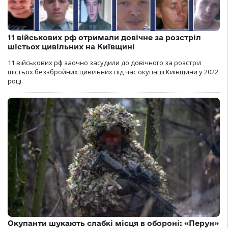
11 військових рф отримали довічне за розстріл
шістьох цивільних на Київщині
11 військових рф заочно засудили до довічного за розстріл
шістьох беззбройних цивільних під час окупації Київщини у 2022
році.
Окупанти шукають слабкі місця в обороні: «Перун»