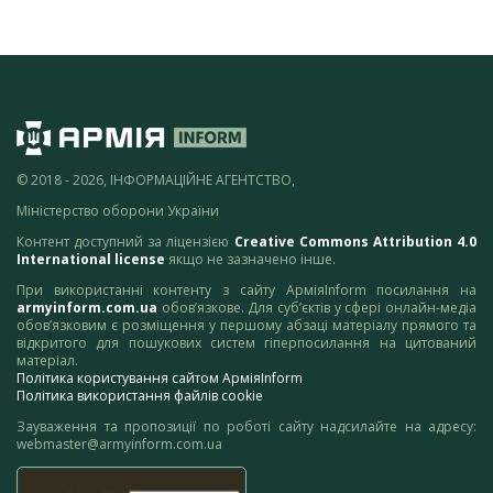
© 2018 - 2026, ІНФОРМАЦІЙНЕ АГЕНТСТВО,
Міністерство оборони України
Контент доступний за ліцензією
Creative Commons Attribution 4.0
International license
якщо не зазначено інше.
При використанні контенту з сайту АрміяInform посилання на
armyinform.com.ua
обов’язкове. Для суб’єктів у сфері онлайн-медіа
обов’язковим є розміщення у першому абзаці матеріалу прямого та
відкритого для пошукових систем гіперпосилання на цитований
матеріал.
Політика користування сайтом АрміяInform
Політика використання файлів cookie
Зауваження та пропозиції по роботі сайту надсилайте на адресу:
webmaster@armyinform.com.ua