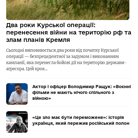
Два роки Курської операції:
перенесення війни на територію рф та
злам планів Кремля
Сьогодні виповнюється два роки від початку Курської
операції — безпрецедентної за задумом і виконанням
кампанії, яка перенесла бойові дії на територію держави-
агресора. Цей крок…
Актор і офіцер Володимир Ращук: «Воєнні
фільми не мають нічого спільного з
війною»
«Це зло має бути переможене»: історія
українця, який пережив російський полон