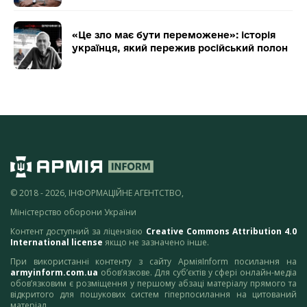
«Це зло має бути переможене»: історія
українця, який пережив російський полон
© 2018 - 2026, ІНФОРМАЦІЙНЕ АГЕНТСТВО,
Міністерство оборони України
Контент доступний за ліцензією
Creative Commons Attribution 4.0
International license
якщо не зазначено інше.
При використанні контенту з сайту АрміяInform посилання на
armyinform.com.ua
обов’язкове. Для суб’єктів у сфері онлайн-медіа
обов’язковим є розміщення у першому абзаці матеріалу прямого та
відкритого для пошукових систем гіперпосилання на цитований
матеріал.