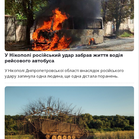
У Нікополі російський удар забрав життя водія
рейсового автобуса
У Нікополі Дніпропетровської області внаслідок російського
удару загинула одна людина, ще одна дістала поранень.