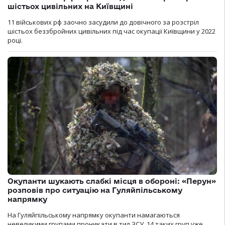
шістьох цивільних на Київщині
11 військових рф заочно засудили до довічного за розстріл
шістьох беззбройних цивільних під час окупації Київщини у 2022
році.
Окупанти шукають слабкі місця в обороні: «Перун»
розповів про ситуацію на Гуляйпільському
напрямку
На Гуляйпільському напрямку окупанти намагаються
невеликими групами проникати в тил ЗСУ. 14 таких груп уже