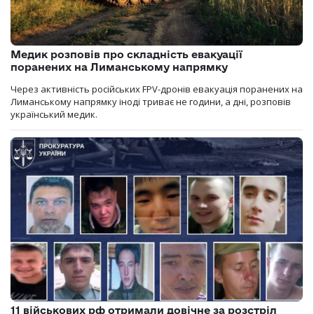
Медик розповів про складність евакуації
поранених на Лиманському напрямку
Через активність російських FPV-дронів евакуація поранених на
Лиманському напрямку іноді триває не години, а дні, розповів
український медик.
11 військових рф отримали довічне за розстріл