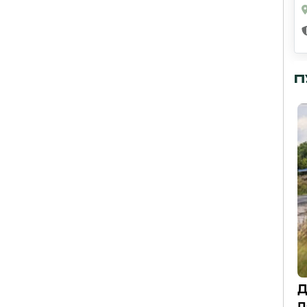
П
Д
п