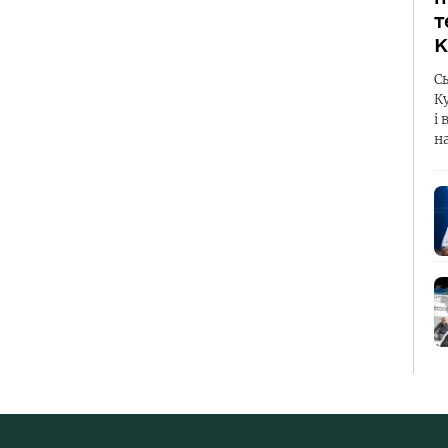
т
К
С
К
і 
н