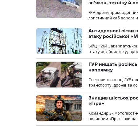
зв’язок, техніку й л
FPV-дрони прикордонників
логістичний хаб ворога 
Антидронові сітки в
атаку російської «М
Бійці 128-ї Закарпатсько
атаку російського ударн
ГУР нищать російськ
напрямку
Спецпризначенці ГУР пок
транспорту, дронів та ло
Знищив шістьох росі
«Гіря»
Командир 3-ї мотопіхотно
позивним «Гіря» захищає