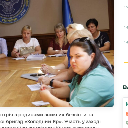
15
14
14
В
стріч з родинами зниклих безвісти та
ої бригад «Холодний Яр». Участь у заході