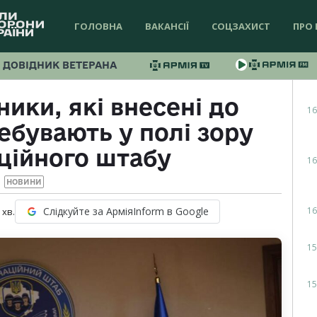
ГОЛОВНА
ВАКАНСІЇ
СОЦЗАХИСТ
ПРО 
ДОВІДНИК ВЕТЕРАНА
ики, які внесені до
16
ебувають у полі зору
ційного штабу
16
НОВИНИ
16
Слідкуйте за АрміяInform в Google
хв.
15
15