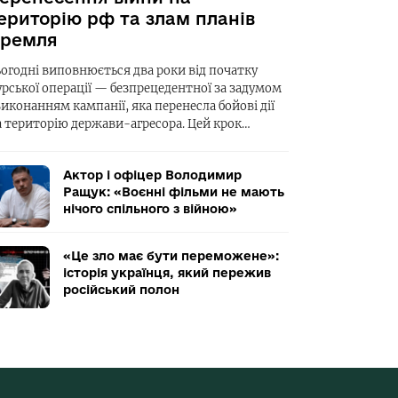
ериторію рф та злам планів
ремля
ьогодні виповнюється два роки від початку
урської операції — безпрецедентної за задумом
виконанням кампанії, яка перенесла бойові дії
а територію держави-агресора. Цей крок…
Актор і офіцер Володимир
Ращук: «Воєнні фільми не мають
нічого спільного з війною»
«Це зло має бути переможене»:
історія українця, який пережив
російський полон