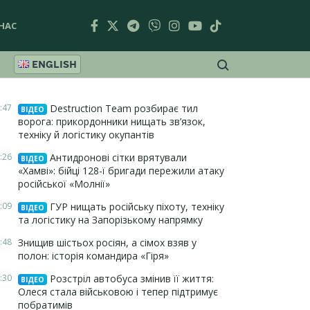
НАС
ENGLISH
:47
Destruction Team розбирає тил
ВІДЕО
ворога: прикордонники нищать зв’язок,
техніку й логістику окупантів
:26
Антидронові сітки врятували
ВІДЕО
«Хамві»: бійці 128-ї бригади пережили атаку
російської «Молнії»
:09
ГУР нищать російську піхоту, техніку
ВІДЕО
та логістику на Запорізькому напрямку
:48
Знищив шістьох росіян, а сімох взяв у
полон: історія командира «Гіря»
:30
Розстріл автобуса змінив її життя:
ВІДЕО
Олеся стала військовою і тепер підтримує
побратимів