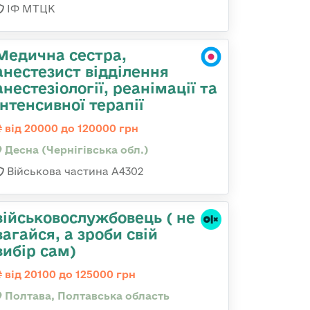
ІФ МТЦК
Медична сестра,
анестезист відділення
анестезіології, реанімації та
інтенсивної терапії
від 20000 до 120000 грн
Десна (Чернігівська обл.)
Військова частина А4302
військовослужбовець ( не
вагайся, а зроби свій
вибір сам)
від 20100 до 125000 грн
Полтава, Полтавська область