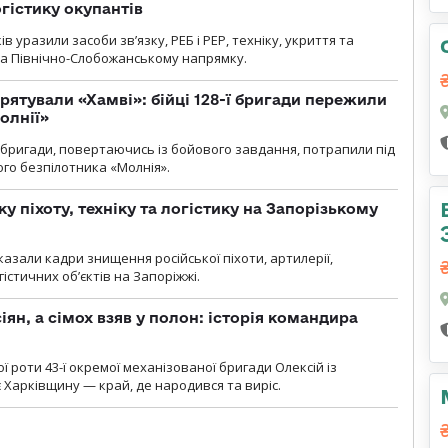
огістику окупантів
 уразили засоби зв’язку, РЕБ і РЕР, техніку, укриття та
на Північно-Слобожанському напрямку.
рятували «Хамві»: бійці 128-ї бригади пережили
олнії»
ї бригади, повертаючись із бойового завдання, потрапили під
ого безпілотника «Молнія».
у піхоту, техніку та логістику на Запорізькому
азали кадри знищення російської піхоти, артилерії,
гістичних об’єктів на Запоріжжі.
ян, а сімох взяв у полон: історія командира
ї роти 43-ї окремої механізованої бригади Олексій із
 Харківщину — край, де народився та виріс.