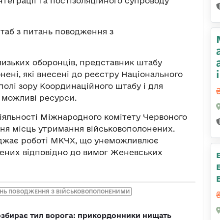
нтеграції та постізоляційного супроводу
аб з питань поводження з
лизьких оборонців, представник штабу
нені, які внесені до реєстру Національного
полі зору Координаційного штабу і для
і можливі ресурси.
іяльності Міжнародного комітету Червоного
ння місць утримання військовополонених.
оджає роботі МКЧХ, що унеможливлює
ених відповідно до вимог Женевських
АНЬ ПОВОДЖЕННЯ З ВІЙСЬКОВОПОЛОНЕНИМИ
озбирає тил ворога: прикордонники нищать