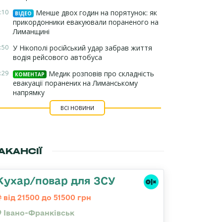
:10
Менше двох годин на порятунок: як
ВІДЕО
прикордонники евакуювали пораненого на
Лиманщині
:50
У Нікополі російський удар забрав життя
водія рейсового автобуса
:29
Медик розповів про складність
КОМЕНТАР
евакуації поранених на Лиманському
напрямку
ВСІ НОВИНИ
АКАНСІЇ
Кухар/повар для ЗСУ
від 21500 до 51500 грн
Івано-Франківськ