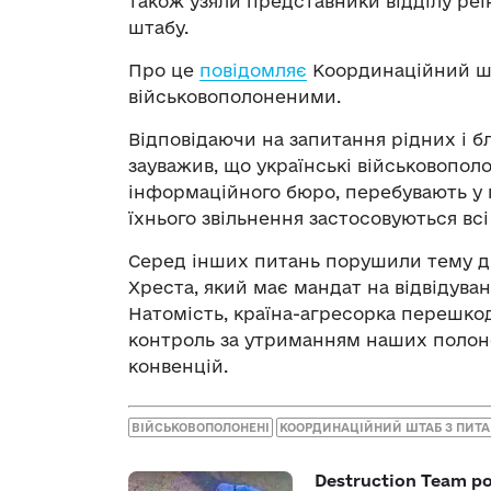
також узяли представники відділу реі
штабу.
Про це
повідомляє
Координаційний шт
військовополоненими.
Відповідаючи на запитання рідних і б
зауважив, що українські військовополо
інформаційного бюро, перебувають у 
їхнього звільнення застосовуються вс
Серед інших питань порушили тему д
Хреста, який має мандат на відвідува
Натомість, країна-агресорка перешк
контроль за утриманням наших полон
конвенцій.
ВІЙСЬКОВОПОЛОНЕНІ
КООРДИНАЦІЙНИЙ ШТАБ З ПИТ
Destruction Team р