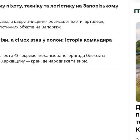
у піхоту, техніку та логістику на Запорізькому
П
азали кадри знищення російської піхоти, артилерії,
гістичних об’єктів на Запоріжжі.
ян, а сімох взяв у полон: історія командира
ї роти 43-ї окремої механізованої бригади Олексій із
 Харківщину — край, де народився та виріс.
Д
п
т
К