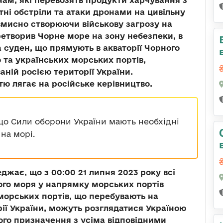
ам, які перевозять продукти харчування з
тні обстріли та атаки дронами на цивільну
вмисно створюючи військову загрозу на
етворив Чорне море на зону небезпеки, в
а суден, що прямують в акваторії Чорного
та українських морських портів,
ній росією території України.
стю лягає на російське керівництво.
що Сили оборони України мають необхідні
 на морі.
еджає, що з
00:00 21 липня 2023 року
всі
ого моря у напрямку морських портів
 морських портів, що перебувають на
ії України, можуть розглядатися Україною
ного призначення з усіма відповідними