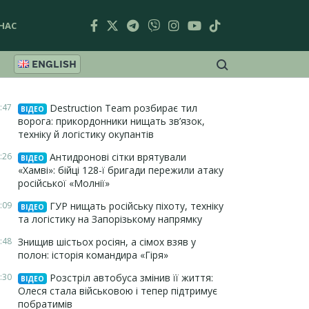
НАС
ENGLISH
:47
Destruction Team розбирає тил
ВІДЕО
ворога: прикордонники нищать зв’язок,
техніку й логістику окупантів
:26
Антидронові сітки врятували
ВІДЕО
«Хамві»: бійці 128-ї бригади пережили атаку
російської «Молнії»
:09
ГУР нищать російську піхоту, техніку
ВІДЕО
та логістику на Запорізькому напрямку
:48
Знищив шістьох росіян, а сімох взяв у
полон: історія командира «Гіря»
:30
Розстріл автобуса змінив її життя:
ВІДЕО
Олеся стала військовою і тепер підтримує
побратимів