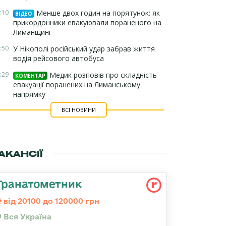
:10
Менше двох годин на порятунок: як
ВІДЕО
прикордонники евакуювали пораненого на
Лиманщині
:50
У Нікополі російський удар забрав життя
водія рейсового автобуса
:29
Медик розповів про складність
КОМЕНТАР
евакуації поранених на Лиманському
напрямку
ВСІ НОВИНИ
АКАНСІЇ
Гранатометник
від 20100 до 120000 грн
Вся Україна