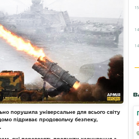
15
14
14
В
ьно порушила універсальне для всього світу
ідомо підриває продовольчу безпеку,
.