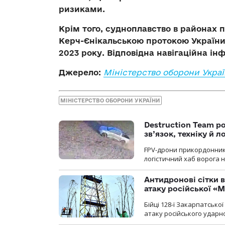
ризиками.
Крім того, судноплавство в районах п
Керч-Єнікальською протокою України
2023 року
. Відповідна навігаційна і
Джерело:
Міністерство оборони Укра
МІНІСТЕРСТВО ОБОРОНИ УКРАЇНИ
Destruction Team р
зв’язок, техніку й л
FPV-дрони прикордонників
логістичний хаб ворога 
Антидронові сітки в
атаку російської «М
Бійці 128-ї Закарпатсько
атаку російського ударн