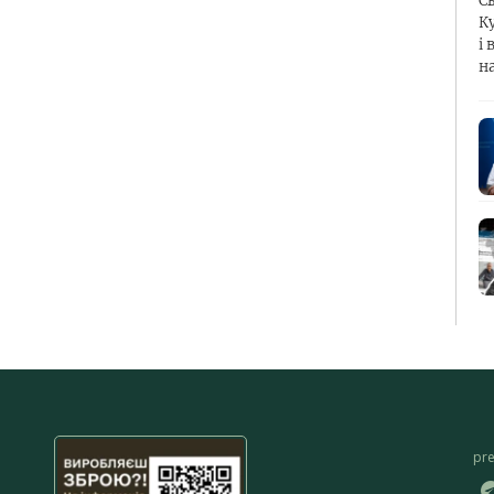
С
К
і 
н
pr