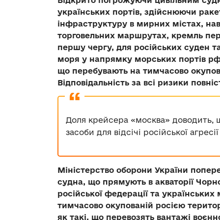
Відкрито погрожуючи цивільним судн
українських портів, здійснюючи раке
інфраструктуру в мирних містах, на
торговельних маршрутах, кремль пер
першу чергу, для російських суден т
моря у напрямку морських портів рф 
що перебувають на тимчасово окупова
Відповідальність за всі ризики повні
Доля крейсера «москва» доводить, 
засоби для відсічі російської агресії
Міністерство оборони України попер
судна, що прямують в акваторії Чорн
російської федерації та українських
тимчасово окупованій росією територ
як такі, що перевозять вантажі воєн