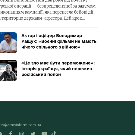
ьогодні виповнюється два роки від початку
урської операції — безпрецедентної за задумом
виконанням кампанії, яка перенесла бойові дії
а територію держави-агресора. Цей крок…
Актор і офіцер Володимир
Ращук: «Воєнні фільми не мають
нічого спільного з війною»
«Це зло має бути переможене»:
історія українця, який пережив
російський полон
ess@armyinform.com.ua