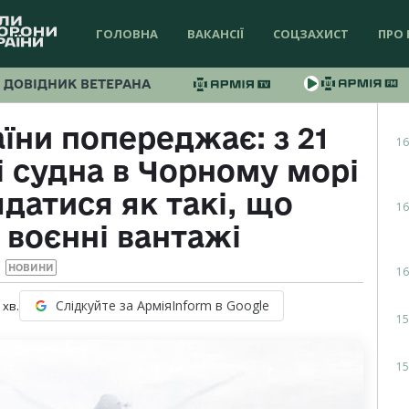
ГОЛОВНА
ВАКАНСІЇ
СОЦЗАХИСТ
ПРО 
ДОВІДНИК ВЕТЕРАНА
їни попереджає: з 21
16
і судна в Чорному морі
датися як такі, що
16
 воєнні вантажі
НОВИНИ
16
Слідкуйте за АрміяInform в Google
хв.
15
15