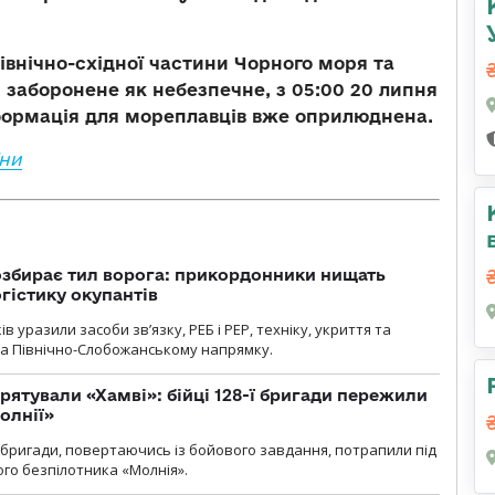
івнічно-східної частини Чорного моря та
 заборонене як небезпечне, з
05:00 20 липня
нформація для мореплавців вже оприлюднена.
їни
озбирає тил ворога: прикордонники нищать
огістику окупантів
 уразили засоби зв’язку, РЕБ і РЕР, техніку, укриття та
на Північно-Слобожанському напрямку.
рятували «Хамві»: бійці 128-ї бригади пережили
олнії»
ї бригади, повертаючись із бойового завдання, потрапили під
ого безпілотника «Молнія».