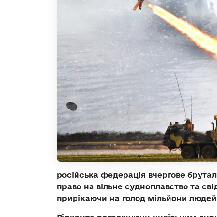
російська федерація вчергове брутал
право на вільне судноплавство та св
прирікаючи на голод мільйони людей