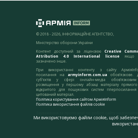
© 2018 - 2026, ІНФОРМАЦІЙНЕ АГЕНТСТВО,
Міністерство оборони України
Контент доступний за ліцензією
Creative Comm
Attribution 4.0 International license
якщо 
зазначено інше.
При використанні контенту з сайту АрміяInf
посилання на
armyinform.com.ua
обов’язкове. 
суб’єктів у сфері онлайн-медіа обов’язкови
розміщення у першому абзаці матеріалу прямого
відкритого для пошукових систем гіперпосилання
цитований матеріал.
Політика користування сайтом АрміяInform
Політика використання файлів cookie
Зауваження та пропозиції по роботі сайту надсилайте
Ми використовуємо файли cookie, щоб забезпе
адресу:
webmaster@armyinform.com.ua
використанн