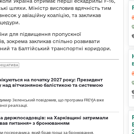
 коли Україна отримає перші ескадрильї F-16,
ькі шляхи. Міністр висловив вдячність тим
несок у авіаційну коаліцію, та закликав
цедури.
аїни для підвищення пропускної
, зокрема закликав спільно розвивати
чний та Балтійський транспортні коридори.
НІЦІАТИВА
чікуються на початку 2027 року: Президент
у над вітчизняною балістикою та системою
димир Зеленський повідомив, що програма FREYJA вже
ної реалізації.
а держпосадовців: на Харківщині затримали
ував питання» з бронюванням
и посередника, який брав гроші за бронювання.