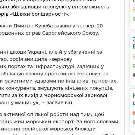
ально збільшивши пропускну спроможність
рів «Шляхи солідарності».
аїни Дмитро Кулеба заявив у четвер, 20
акордонних справ Європейського Союзу,
ні шкоди Україні, але й у збагаченні за
во. росія знищила «зернову
ких портах та інфраструктурі, задіяних у
с збільшує власну пропозицію зернових на
и ракетними ударами по ініціативі та портах
як конкурента, змушують кінцевих покупців,
тити за їх вихід з Чорноморської зернової
оєнну машину», — заявив він.
 активної спільної роботи над тим, щоб
раїнський морський експорт. За його словами,
инення російської морської блокади