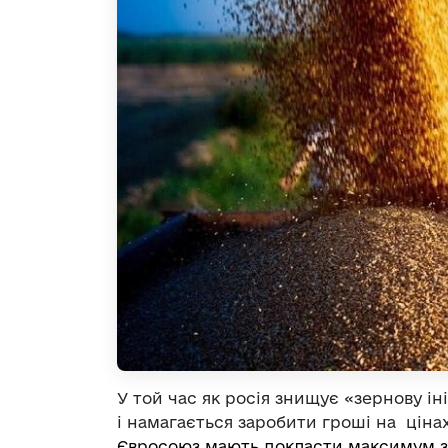
У той час як росія знищує «зернову ін
і намагається заробити гроші на ціна
Євросоюз мають докласти максимум з