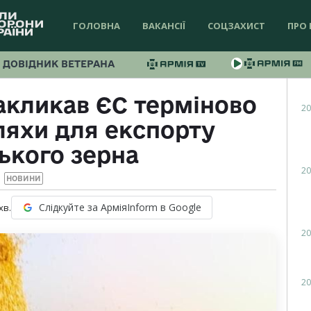
ГОЛОВНА
ВАКАНСІЇ
СОЦЗАХИСТ
ПРО 
ДОВІДНИК ВЕТЕРАНА
акликав ЄС терміново
20
яхи для експорту
ького зерна
20
НОВИНИ
Слідкуйте за АрміяInform в Google
хв.
20
20