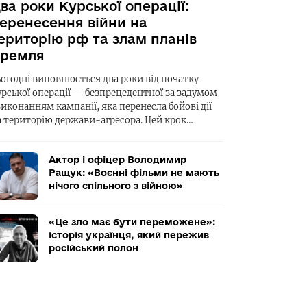
ва роки Курської операції:
еренесення війни на
ериторію рф та злам планів
ремля
ьогодні виповнюється два роки від початку
урської операції — безпрецедентної за задумом
виконанням кампанії, яка перенесла бойові дії
а територію держави-агресора. Цей крок…
Актор і офіцер Володимир
Ращук: «Воєнні фільми не мають
нічого спільного з війною»
«Це зло має бути переможене»:
історія українця, який пережив
російський полон