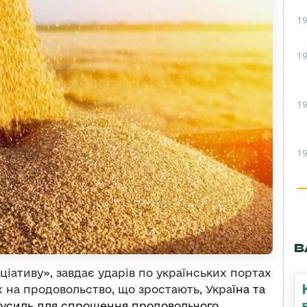
19
19
19
19
В
іціативу», завдає ударів по українських портах
х на продовольство, що зростають, Укра
їна та
усиль для спрощення продовольчого