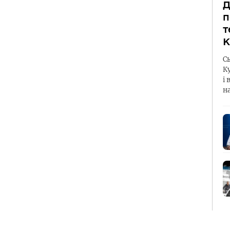
Д
п
т
К
С
К
і 
н