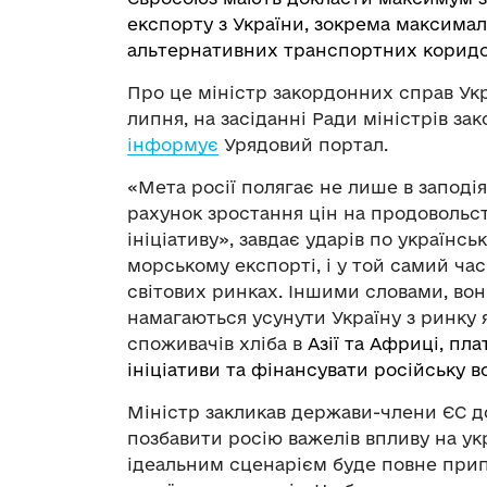
експорту з України, зокрема максим
альтернативних транспортних коридо
Про це міністр закордонних справ Укр
липня, на засіданні Ради міністрів з
інформує
Урядовий портал.
«Мета росії полягає не лише в заподіян
рахунок зростання цін на продовольст
ініціативу», завдає ударів по українсь
морському експорті, і у той самий ча
світових ринках. Іншими словами, вон
намагаються усунути Україну з ринку 
споживачів хліба в
Азії та Африці, пла
ініціативи та фінансувати російську в
Міністр закликав держави-члени ЄС до
позбавити росію важелів впливу на ук
ідеальним сценарієм буде повне прип