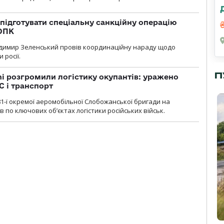
підготувати спеціальну санкційну операцію
 ОПК
димир Зеленський провів координаційну нараду щодо
 росії.
П
i розгромили логістику окупантів: уражено
С і транспорт
1-ї окремої аеромобільної Слобожанської бригади на
 по ключових об’єктах логістики російських військ.