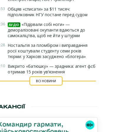
:53
Обіцяв «списати» за $11 тисяч:
підполковник НГУ постане перед судом
:36
«Підірвали собі ноги» —
АУДІО
деморалізовані окупанти вдаються до
самокаліцтва, щоб не йти у штурми
:28
Ностальгія за пломбіром і виправдання
росії коштували студенту семи років
тюрми: у Харкові засуджено «блогера»
:10
Викрито «батюшку» — зрадника: агент фсб
отримав 15 років ув’язнення
ВСІ НОВИНИ
АКАНСІЇ
Командир гаpмати,
військовослужбовець