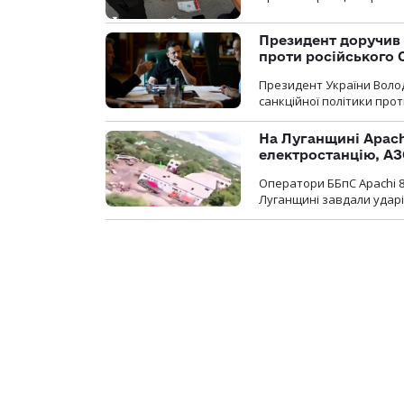
Президент доручив 
проти російського
Президент України Воло
санкційної політики проти
На Луганщині Apach
електростанцію, АЗ
Оператори ББпС Apachi 8
Луганщині завдали ударів