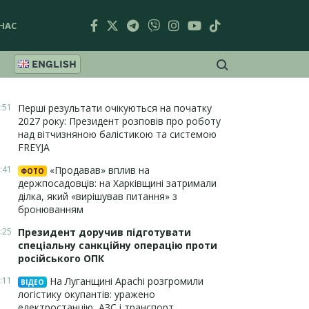
НАС
ENGLISH
:51
Перші результати очікуються на початку
2027 року: Президент розповів про роботу
над вітчизняною балістикою та системою
FREYJA
:41
«Продавав» вплив на
ФОТО
держпосадовців: на Харківщині затримали
ділка, який «вирішував питання» з
бронюванням
:25
Президент доручив підготувати
спеціальну санкційну операцію проти
російського ОПК
:11
На Луганщині Apachi розгромили
ВІДЕО
логістику окупантів: уражено
електростанцію, АЗС і транспорт