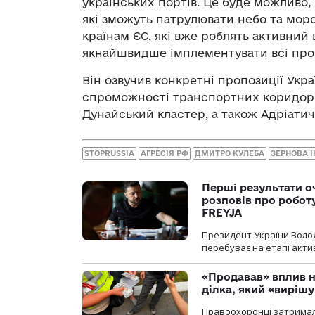
українських портів. Це буде можливо,
які зможуть патрулювати небо та морс
країнам ЄС, які вже роблять активний в
якнайшвидше імплементувати всі про
Він озвучив конкретні пропозиції Укр
спроможності транспортних коридорів
Дунайський кластер, а також Адріати
STOPRUSSIA
АГРЕСІЯ РФ
ДМИТРО КУЛЕБА
ЗЕРНОВА І
Перші результати о
розповів про робот
FREYJA
Президент України Воло
перебуває на етапі актив
«Продавав» вплив н
ділка, який «виріш
Правоохоронці затримал