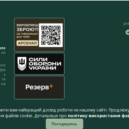
pr
ons
не
orm
Для
м є
 та
 на
 на
чити вам найкращий досвід роботи на нашому сайті. Продовжу
я файлів cookie. Детальніше про
політику використання фай
Погоджуюсь