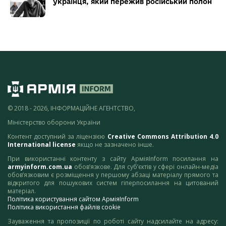
українця, який пережив російський полон
© 2018 - 2026, ІНФОРМАЦІЙНЕ АГЕНТСТВО,
Міністерство оборони України
Контент доступний за ліцензією
Creative Commons Attribution 4.0
International license
якщо не зазначено інше.
При використанні контенту з сайту АрміяInform посилання на
armyinform.com.ua
обов’язкове. Для суб’єктів у сфері онлайн-медіа
обов’язковим є розміщення у першому абзаці матеріалу прямого та
відкритого для пошукових систем гіперпосилання на цитований
матеріал.
Політика користування сайтом АрміяInform
Політика використання файлів cookie
Зауваження та пропозиції по роботі сайту надсилайте на адресу: