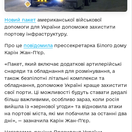
Новий пакет
американської військової
допомоги для України допоможе захистити
портову інфраструктуру.
Про це
повідомила
прессекретарка Білого дому
Карін Жан-П’єр.
«Пакет, який включає додаткові артилерійські
снаряди та обладнання для розмінування, а
також безпілотні літальні комплекси та
обладнання, допоможе Україні краще захистити
свої порти. Ці можливості будуть ставати дедалі
більш важливими, особливо зараз, коли росія
вийшла із «зернової угоди» та відновила атаки
на портові міста, які ми побачили за останні два
дні», — зазначила Карін Жан-П’єр.
Нагадаємо, раніше Президент України