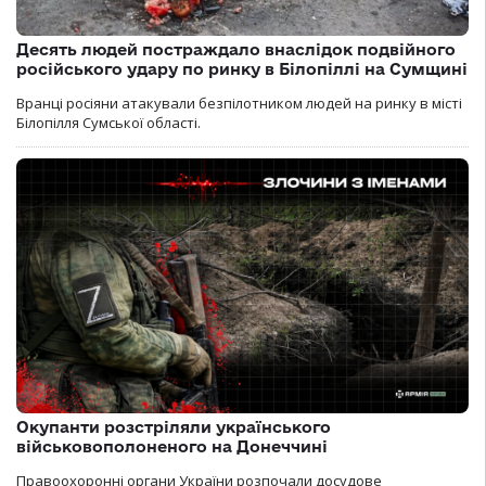
Десять людей постраждало внаслідок подвійного
російського удару по ринку в Білопіллі на Сумщині
Вранці росіяни атакували безпілотником людей на ринку в місті
Білопілля Сумської області.
Окупанти розстріляли українського
військовополоненого на Донеччині
Правоохоронні органи України розпочали досудове