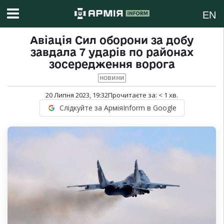
EN
Авіація Сил оборони за добу
завдала 7 ударів по районах
зосередження ворога
НОВИНИ
20 Липня 2023, 19:32
Прочитаєте за:
< 1
хв.
Слідкуйте за АрміяInform в Google