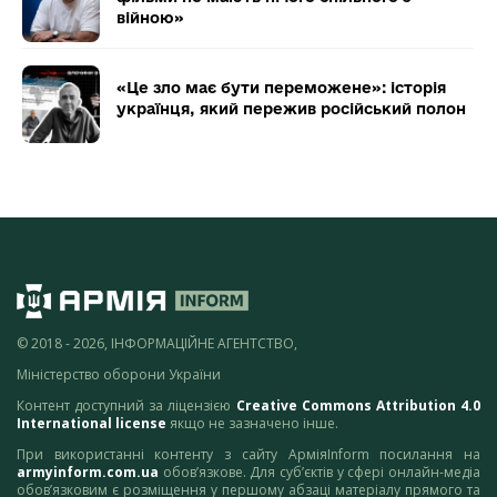
війною»
«Це зло має бути переможене»: історія
українця, який пережив російський полон
© 2018 - 2026, ІНФОРМАЦІЙНЕ АГЕНТСТВО,
Міністерство оборони України
Контент доступний за ліцензією
Creative Commons Attribution 4.0
International license
якщо не зазначено інше.
При використанні контенту з сайту АрміяInform посилання на
armyinform.com.ua
обов’язкове. Для суб’єктів у сфері онлайн-медіа
обов’язковим є розміщення у першому абзаці матеріалу прямого та