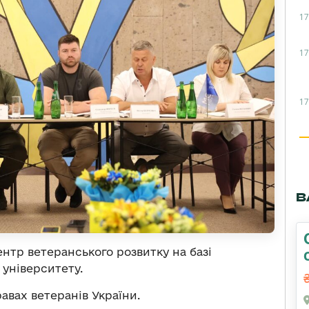
17
17
17
В
ентр ветеранського розвитку на базі
 університету.
авах ветеранів України.