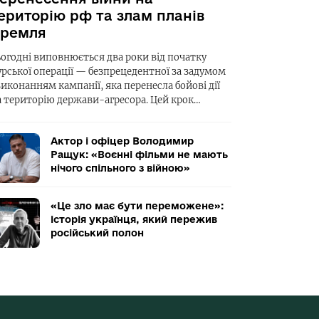
ериторію рф та злам планів
ремля
ьогодні виповнюється два роки від початку
урської операції — безпрецедентної за задумом
виконанням кампанії, яка перенесла бойові дії
а територію держави-агресора. Цей крок…
Актор і офіцер Володимир
Ращук: «Воєнні фільми не мають
нічого спільного з війною»
«Це зло має бути переможене»:
історія українця, який пережив
російський полон