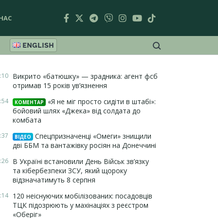
НАС
ENGLISH
:10
Викрито «батюшку» — зрадника: агент фсб
отримав 15 років ув’язнення
:54
«Я не міг просто сидіти в штабі»:
КОМЕНТАР
бойовий шлях «Джека» від солдата до
комбата
:37
Спецпризначенці «Омеги» знищили
ВІДЕО
дві ББМ та вантажівку росіян на Донеччині
:26
В Україні встановили День Військ зв’язку
та кібербезпеки ЗСУ, який щороку
відзначатимуть 8 серпня
:14
120 неіснуючих мобілізованих: посадовців
ТЦК підозрюють у махінаціях з реєстром
«Оберіг»