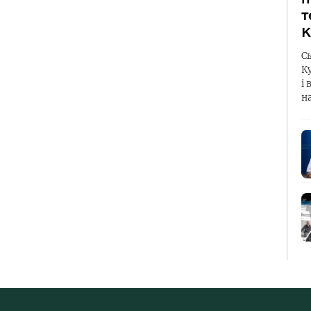
т
К
С
К
і 
н