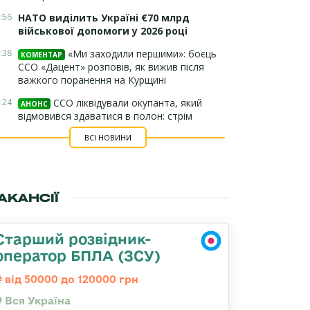
:56
НАТО виділить Україні €70 млрд
військової допомоги у 2026 році
:38
«Ми заходили першими»: боєць
КОМЕНТАР
ССО «Дацент» розповів, як вижив після
важкого поранення на Курщині
:24
ССО ліквідували окупанта, який
АНОНС
відмовився здаватися в полон: стрім
ВСІ НОВИНИ
АКАНСІЇ
Старший розвідник-
оператор БПЛА (ЗСУ)
від 50000 до 120000 грн
Вся Україна