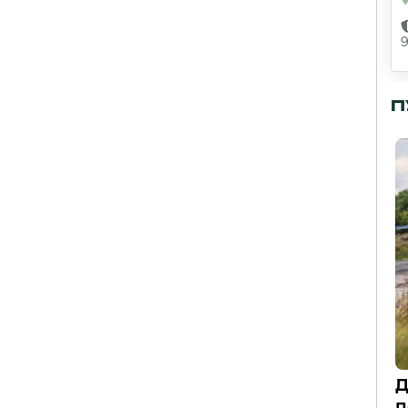
П
Д
п