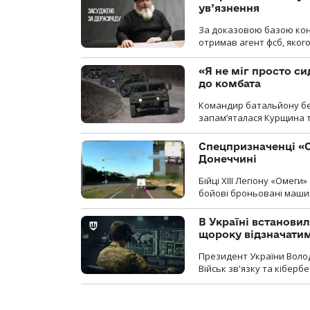
ув’язнення
За доказовою базою конт
отримав агент фсб, якого
«Я не міг просто си
до комбата
Командир батальйону без
запам’яталася Курщина та
Спецпризначенці «О
Донеччині
Бійці ХІІІ Легіону «Омег
бойові броньовані машин
В Україні встановил
щороку відзначатим
Президент України Воло
Військ зв'язку та кіберб