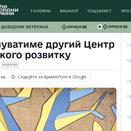
ГОЛОВНА
ВАКАНСІЇ
СОЦЗАХИСТ
ПРО 
ДОВІДНИК ВЕТЕРАНА
нуватиме другий Центр
19
кого розвитку
18
НОВИНИ
Слідкуйте за АрміяInform в Google
хв.
18
18
18