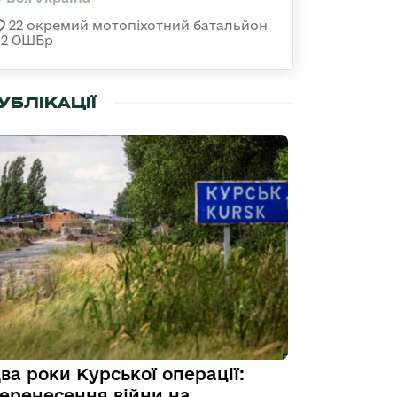
22 окремий мотопіхотний батальйон
92 ОШБр
УБЛІКАЦІЇ
ва роки Курської операції:
еренесення війни на