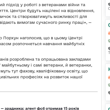
й підхід у роботі з ветеранами війни та
ття. Центри будуть націлені на відновлення,
вичок та створюватимуть можливості для
овідають вимогам сучасного ринку праці», —
 Порхун наголосив, що в цьому Центрі
часом розпочнеться навчання майбутніх
анів розроблена та опрацьована закладами
У майбутньому і самі ветерани, й ветеранки,
уть тут фахову, кваліфіковану освіту, що
цивільних професіях на розвиток нашої
— зрадника: агент фсб отримав 15 років