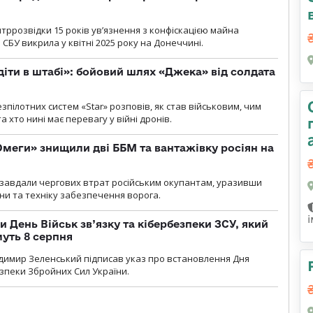
ррозвідки 15 років увʼязнення з конфіскацією майна
 СБУ викрила у квітні 2025 року на Донеччині.
діти в штабі»: бойовий шлях «Джека» від солдата
пілотних систем «Star» розповів, як став військовим, чим
 хто нині має перевагу у війні дронів.
меги» знищили дві ББМ та вантажівку росіян на
и» завдали чергових втрат російським окупантам, уразивши
и та техніку забезпечення ворога.
и День Військ зв’язку та кібербезпеки ЗСУ, який
уть 8 серпня
димир Зеленський підписав указ про встановлення Дня
езпеки Збройних Сил України.