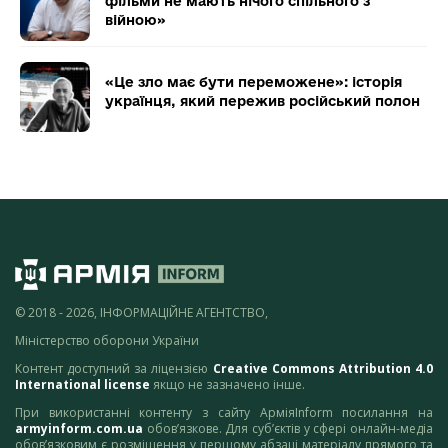
фільми не мають нічого спільного з
війною»
«Це зло має бути переможене»: історія
українця, який пережив російський полон
© 2018 - 2026, ІНФОРМАЦІЙНЕ АГЕНТСТВО,
Міністерство оборони України
Контент доступний за ліцензією
Creative Commons Attribution 4.0
International license
якщо не зазначено інше.
При використанні контенту з сайту АрміяInform посилання на
armyinform.com.ua
обов’язкове. Для суб’єктів у сфері онлайн-медіа
обов’язковим є розміщення у першому абзаці матеріалу прямого та