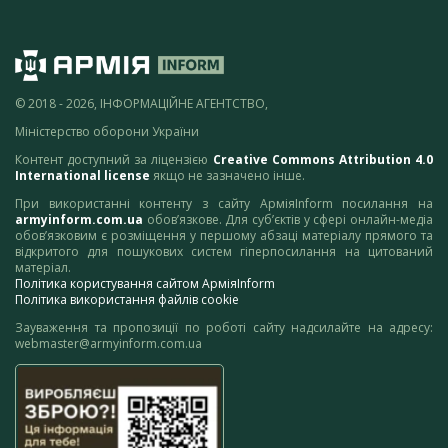
© 2018 - 2026, ІНФОРМАЦІЙНЕ АГЕНТСТВО,
Міністерство оборони України
Контент доступний за ліцензією
Creative Commons Attribution 4.0
International license
якщо не зазначено інше.
При використанні контенту з сайту АрміяInform посилання на
armyinform.com.ua
обов’язкове. Для суб’єктів у сфері онлайн-медіа
обов’язковим є розміщення у першому абзаці матеріалу прямого та
відкритого для пошукових систем гіперпосилання на цитований
матеріал.
Політика користування сайтом АрміяInform
Політика використання файлів cookie
Зауваження та пропозиції по роботі сайту надсилайте на адресу:
webmaster@armyinform.com.ua