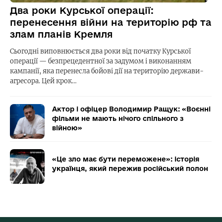
Два роки Курської операції:
перенесення війни на територію рф та
злам планів Кремля
Сьогодні виповнюється два роки від початку Курської
операції — безпрецедентної за задумом і виконанням
кампанії, яка перенесла бойові дії на територію держави-
агресора. Цей крок…
Актор і офіцер Володимир Ращук: «Воєнні
фільми не мають нічого спільного з
війною»
«Це зло має бути переможене»: історія
українця, який пережив російський полон