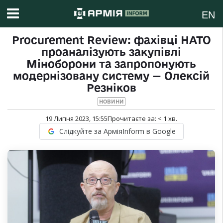
EN
Procurement Review: фахівці НАТО
проаналізують закупівлі
Міноборони та запропонують
модернізовану систему — Олексій
Резніков
НОВИНИ
19 Липня 2023, 15:55
Прочитаєте за:
< 1
хв.
Слідкуйте за АрміяInform в Google