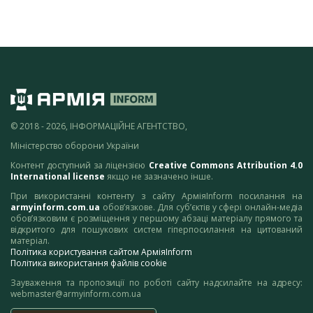
© 2018 - 2026, ІНФОРМАЦІЙНЕ АГЕНТСТВО,
Міністерство оборони України
Контент доступний за ліцензією
Creative Commons Attribution 4.0
International license
якщо не зазначено інше.
При використанні контенту з сайту АрміяInform посилання на
armyinform.com.ua
обов’язкове. Для суб’єктів у сфері онлайн-медіа
обов’язковим є розміщення у першому абзаці матеріалу прямого та
відкритого для пошукових систем гіперпосилання на цитований
матеріал.
Політика користування сайтом АрміяInform
Політика використання файлів cookie
Зауваження та пропозиції по роботі сайту надсилайте на адресу:
webmaster@armyinform.com.ua