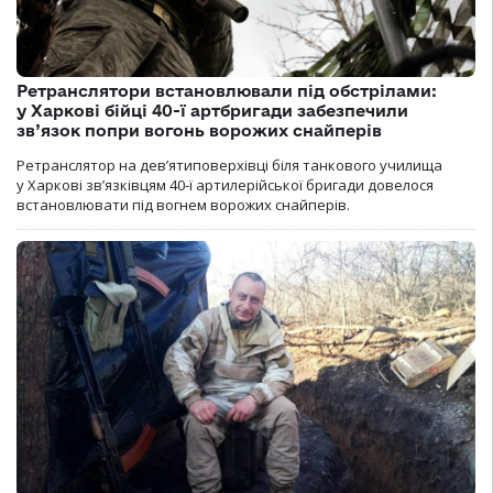
Ретранслятори встановлювали під обстрілами:
у Харкові бійці 40-ї артбригади забезпечили
зв’язок попри вогонь ворожих снайперів
Ретранслятор на дев’ятиповерхівці біля танкового училища
у Харкові зв’язківцям 40-ї артилерійської бригади довелося
встановлювати під вогнем ворожих снайперів.