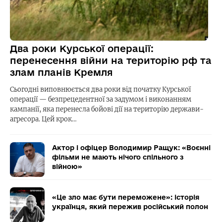
Два роки Курської операції:
перенесення війни на територію рф та
злам планів Кремля
Сьогодні виповнюється два роки від початку Курської
операції — безпрецедентної за задумом і виконанням
кампанії, яка перенесла бойові дії на територію держави-
агресора. Цей крок…
Актор і офіцер Володимир Ращук: «Воєнні
фільми не мають нічого спільного з
війною»
«Це зло має бути переможене»: історія
українця, який пережив російський полон