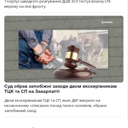
7 корпус швидкого реагування ДШВ ЗСУ тестує власну LTE-
мережу на лінії фронту.
Суд обрав запобіжні заходи двом екскерівникам
ТЦК та СП на Закарпатті
Двом екскерівникам ТЦК та СП, яких ДБР викрило на
незаконному «списанні» понад тисячі чоловіків, обрано
запобіжний захід.