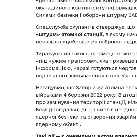
«департамент військової контррозві
окупаційного контингенту інформацію 
Силами безпеки і оборони штурму ЗАЕ
Спецслужба окупантів стверджує, що
«штурм» атомної станції,
в якому нач
неназвані «добровольчі озброєні підро
Тиражування такої інформації може св
«під чужим прапором», яка призведе д
інформацією, наразі готуються чергові
подальшого звинувачення в них Украї
Нагадуємо, що Запорізька атомна еле
військами 4 березня 2022 року. Відт
про замінування території станції, кі
Безвідповідальні дії рашистів неодн
ядерної безпеки та створення аварійн
ядерному об’єкті.
Такі дії — є очевидним актом ядерно