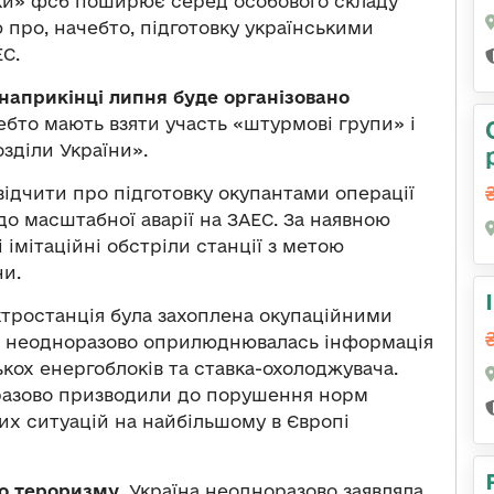
дки» фсб поширює серед особового складу
про, начебто, підготовку українськими
С.
наприкінці липня буде організовано
ебто мають взяти участь «штурмові групи» і
зділи України».
ідчити про підготовку окупантами операції
о масштабної аварії на ЗАЕС. За наявною
 імітаційні обстріли станції з метою
ни.
ктростанція була захоплена окупаційними
оді неодноразово оприлюднювалась інформація
лькох енергоблоків та ставка-охолоджувача.
оразово призводили до порушення норм
их ситуацій на найбільшому в Європі
го тероризму.
Україна неодноразово заявляла,