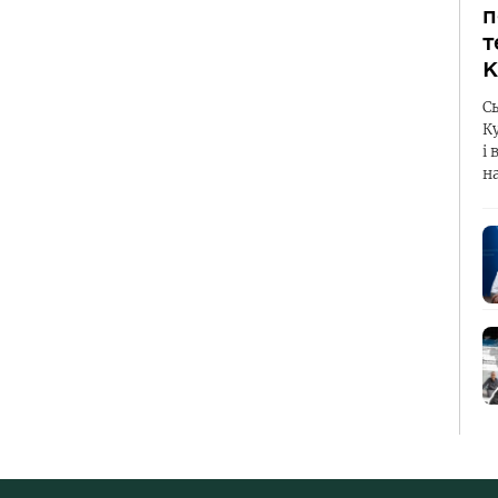
п
т
К
С
К
і 
н