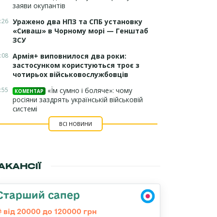
заяви окупантів
:26
Уражено два НПЗ та СПБ установку
«Сиваш» в Чорному морі — Генштаб
ЗСУ
:08
Армія+ виповнилося два роки:
застосунком користуються троє з
чотирьох військовослужбовців
:55
«Їм сумно і боляче»: чому
КОМЕНТАР
росіяни заздрять українській військовій
системі
ВСІ НОВИНИ
АКАНСІЇ
Старший сапер
від 20000 до 120000 грн