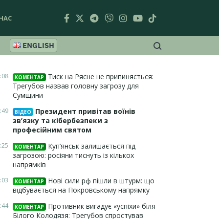
НАС
ENGLISH
:08
Тиск на Рясне не припиняється:
КОМЕНТАР
Трегубов назвав головну загрозу для
Сумщини
:49
Президент привітав воїнів
ВІДЕО
зв’язку та кібербезпеки з
професійним святом
:25
Куп’янськ залишається під
КОМЕНТАР
загрозою: росіяни тиснуть із кількох
напрямків
:03
Нові сили рф пішли в штурм: що
КОМЕНТАР
відбувається на Покровському напрямку
:44
Противник вигадує «успіхи» біля
КОМЕНТАР
Білого Колодязя: Трегубов спростував