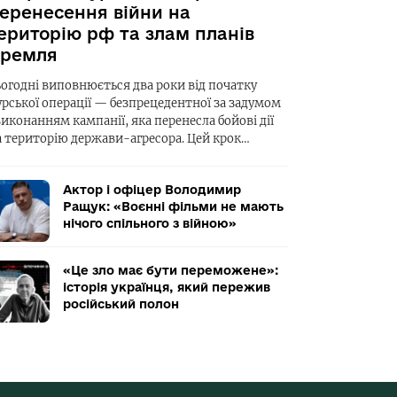
еренесення війни на
ериторію рф та злам планів
ремля
ьогодні виповнюється два роки від початку
урської операції — безпрецедентної за задумом
виконанням кампанії, яка перенесла бойові дії
а територію держави-агресора. Цей крок…
Актор і офіцер Володимир
Ращук: «Воєнні фільми не мають
нічого спільного з війною»
«Це зло має бути переможене»:
історія українця, який пережив
російський полон