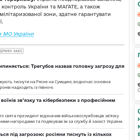
контроль України та МАГАТЕ, а також
мілітаризованої зони, здатне гарантувати
ї.
и МО України
ІДРИВУ ЗАЕС
ипиняється: Трегубов назвав головну загрозу для
вжують тиснути на Рясне на Сумщині, водночас основна
ронів надходить із півночі.
воїнів зв’язку та кібербезпеки з професійним
о свята президент відзначив військовослужбовців зв’язку
ими нагородами та подякував їм за службу й захист України.
ся під загрозою: росіяни тиснуть із кількох