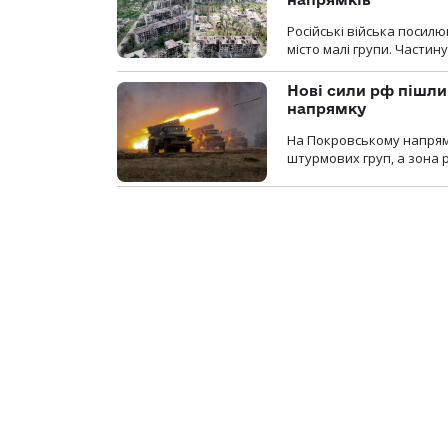
Російські війська посилю
місто малі групи. Частин
Нові сили рф пішли
напрямку
На Покровському напрямку
штурмових груп, а зона р