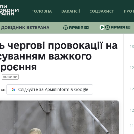
ГОЛОВНА
ВАКАНСІЇ
СОЦЗАХИСТ
ПРО 
ДОВІДНИК ВЕТЕРАНА
 чергові провокації на
13
осуванням важкого
броєння
12
НОВИНИ
12
Слідкуйте за АрміяInform в Google
хв.
12
11