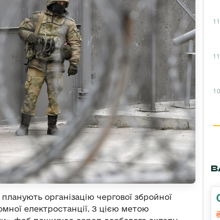
11
11
10
В
планують організацію чергової збройної
томної електростанції. З цією метою