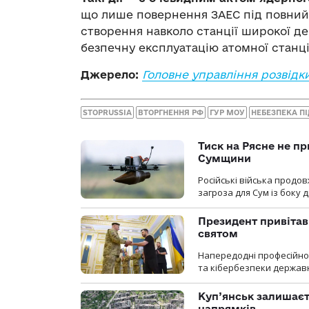
що лише повернення ЗАЕС під повний 
створення навколо станції широкої де
безпечну експлуатацію атомної станці
Джерело:
Головне управління розвідк
STOPRUSSIA
ВТОРГНЕННЯ РФ
ГУР МОУ
НЕБЕЗПЕКА П
Тиск на Рясне не пр
Сумщини
Російські війська продо
загроза для Сум із боку д
Президент привітав 
святом
Напередодні професійног
та кібербезпеки державн
Куп’янськ залишаєть
напрямків