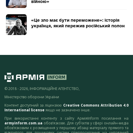
війною»
«Це зло має бути переможене»: історія
українця, який пережив російський полон
© 2018 - 2026, ІНФОРМАЦІЙНЕ АГЕНТСТВО,
Міністерство оборони України
Контент доступний за ліцензією
Creative Commons Attribution 4.0
International license
якщо не зазначено інше.
При використанні контенту з сайту АрміяInform посилання на
armyinform.com.ua
обов’язкове. Для суб’єктів у сфері онлайн-медіа
обов’язковим є розміщення у першому абзаці матеріалу прямого та
відкритого для пошукових систем гіперпосилання на цитований