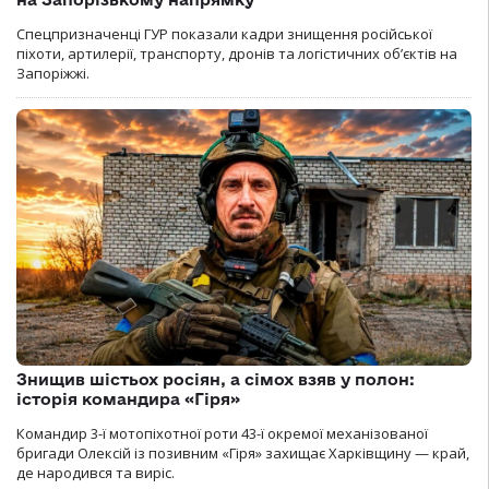
Спецпризначенці ГУР показали кадри знищення російської
піхоти, артилерії, транспорту, дронів та логістичних об’єктів на
Запоріжжі.
Знищив шістьох росіян, а сімох взяв у полон:
історія командира «Гіря»
Командир 3-ї мотопіхотної роти 43-ї окремої механізованої
бригади Олексій із позивним «Гіря» захищає Харківщину — край,
де народився та виріс.