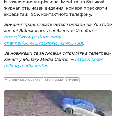
із зазначенням прізвища, імені та по батькові
журналіста, назви видання, номера прескарти
акредитації ЗСУ, контактного телефону.
Брифінг транслюватиметься онлайн на YouTube
каналі Військового телебачення України —
https://www.youtube.com/
channel/UCWRZ7gEgbry5FI2-
46EX3jA
.
За новинами та анонсами слідкуйте в телеграм-
каналі у Military Media Center —
https://t.me/
militarymediacenter
.
MILITARY MEDIA CENTER
STOPRUSSIA
БРИФІНГ