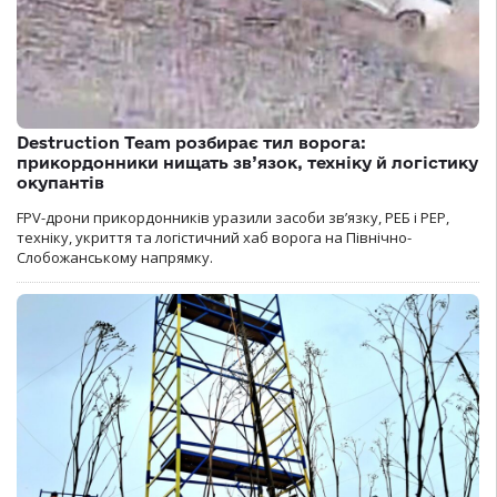
Destruction Team розбирає тил ворога:
прикордонники нищать зв’язок, техніку й логістику
окупантів
FPV-дрони прикордонників уразили засоби зв’язку, РЕБ і РЕР,
техніку, укриття та логістичний хаб ворога на Північно-
Слобожанському напрямку.