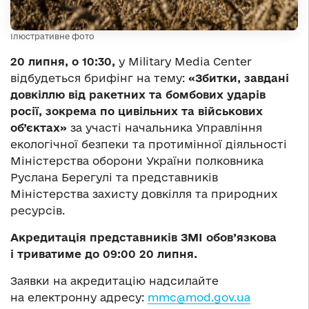
Ілюстративне фото
20 липня, о 10:30,
у Military Media Center
відбудеться брифінг на тему:
«Збитки, завдані
довкіллю від ракетних та бомбових ударів
росії, зокрем
а
по цивільних та військових
об’єктах»
за участі начальника Управління
екологічної безпеки та протимінної діяльності
Міністерства оборони України полковника
Руслана Берегулі та представників
Міністерства захисту довкілля та природних
ресурсів.
Акредитація представників ЗМІ обов’язкова
і триватиме до 09:00 20 липня.
Заявки на акредитацію надсилайте
на електронну адресу:
mmc@mod.gov.ua