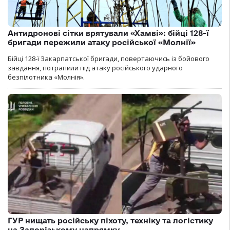
Антидронові сітки врятували «Хамві»: бійці 128-ї
бригади пережили атаку російської «Молнії»
Бійці 128-ї Закарпатської бригади, повертаючись із бойового
завдання, потрапили під атаку російського ударного
безпілотника «Молнія».
ГУР нищать російську піхоту, техніку та логістику
на Запорізькому напрямку