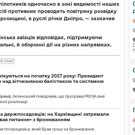
зпілотників одночасно в зоні видимості наших
сіб противник проводить повітряну розвідку
ерсонщині, в руслі річки Дніпро, — зазначив
нська авіація відповідає, підтримуючи
альні, й оборонні дії на різних напрямках.
Й ІГНАТ
чікуються на початку 2027 року: Президент
у над вітчизняною балістикою та системою
димир Зеленський повідомив, що програма FREYJA вже
ної реалізації.
а держпосадовців: на Харківщині затримали
ував питання» з бронюванням
и посередника, який брав гроші за бронювання.