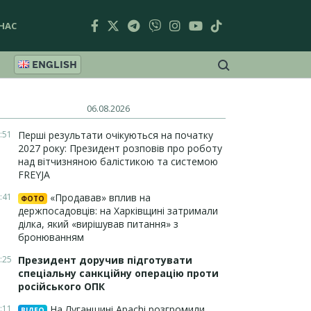
НАС
ENGLISH
06.08.2026
:51
Перші результати очікуються на початку
2027 року: Президент розповів про роботу
над вітчизняною балістикою та системою
FREYJA
:41
«Продавав» вплив на
ФОТО
держпосадовців: на Харківщині затримали
ділка, який «вирішував питання» з
бронюванням
:25
Президент доручив підготувати
спеціальну санкційну операцію проти
російського ОПК
:11
На Луганщині Apachi розгромили
ВІДЕО