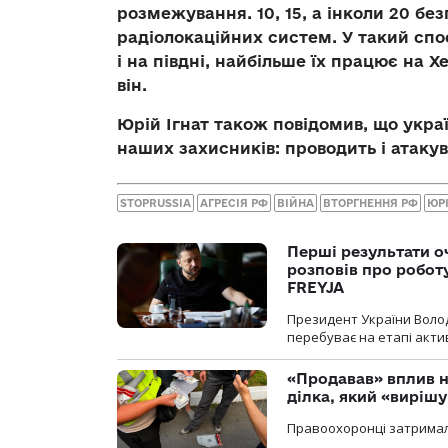
розмежування. 10, 15, а інколи 20 бе
радіолокаційних систем. У такий спо
і на півдні, найбільше їх працює на Х
він.
Юрій Ігнат також повідомив, що украї
наших захисників: проводить і атакув
STOPRUSSIA
АГРЕСІЯ РФ
ВІЙНА
ВТОРГНЕННЯ РФ
ЮРІ
Перші результати о
розповів про робот
FREYJA
Президент України Воло
перебуває на етапі актив
«Продавав» вплив н
ділка, який «виріш
Правоохоронці затримал