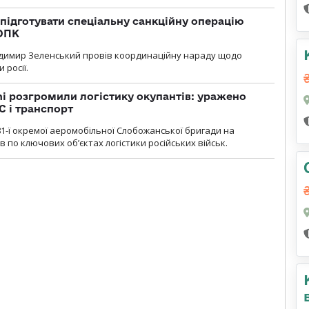
підготувати спеціальну санкційну операцію
 ОПК
димир Зеленський провів координаційну нараду щодо
 росії.
i розгромили логістику окупантів: уражено
С і транспорт
1-ї окремої аеромобільної Слобожанської бригади на
 по ключових об’єктах логістики російських військ.