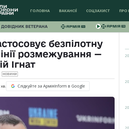
ГОЛОВНА
ВАКАНСІЇ
СОЦЗАХИСТ
ПРО 
ДОВІДНИК ВЕТЕРАНА
астосовує безпілотну
лінії розмежування —
20
й Ігнат
НОВИНИ
20
Слідкуйте за АрміяInform в Google
хв.
20
20