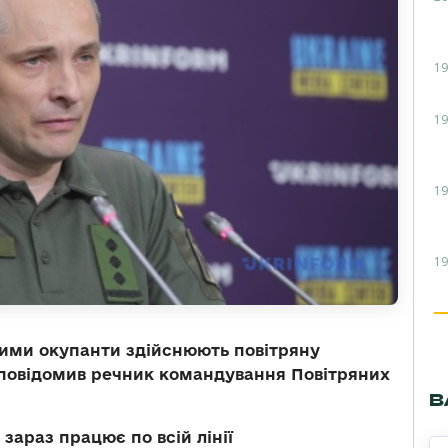
19
19
19
19
кими окупанти здійснюють повітряну
, повідомив речник командування Повітряних
В
зараз працює по всій лінії