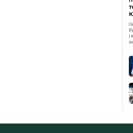
т
К
С
К
і 
н