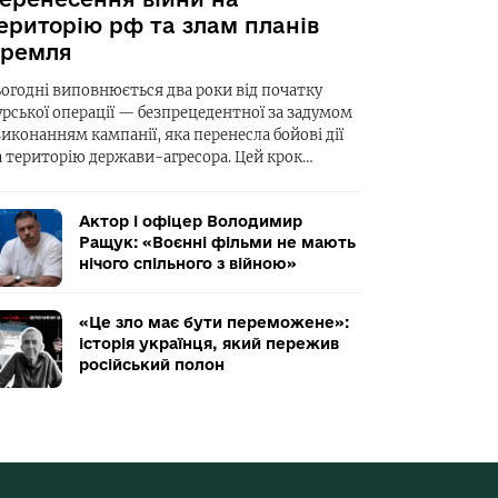
ериторію рф та злам планів
ремля
ьогодні виповнюється два роки від початку
урської операції — безпрецедентної за задумом
виконанням кампанії, яка перенесла бойові дії
а територію держави-агресора. Цей крок…
Актор і офіцер Володимир
Ращук: «Воєнні фільми не мають
нічого спільного з війною»
«Це зло має бути переможене»:
історія українця, який пережив
російський полон