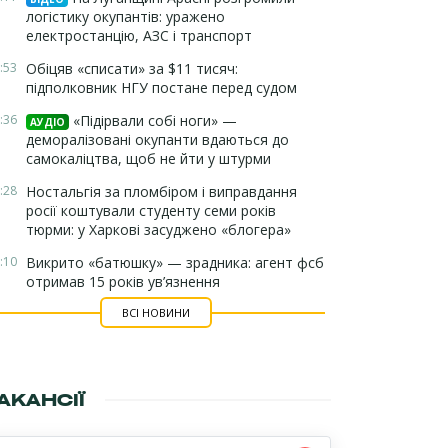
логістику окупантів: уражено
електростанцію, АЗС і транспорт
:53
Обіцяв «списати» за $11 тисяч:
підполковник НГУ постане перед судом
:36
«Підірвали собі ноги» —
АУДІО
деморалізовані окупанти вдаються до
самокаліцтва, щоб не йти у штурми
:28
Ностальгія за пломбіром і виправдання
росії коштували студенту семи років
тюрми: у Харкові засуджено «блогера»
:10
Викрито «батюшку» — зрадника: агент фсб
отримав 15 років ув’язнення
ВСІ НОВИНИ
АКАНСІЇ