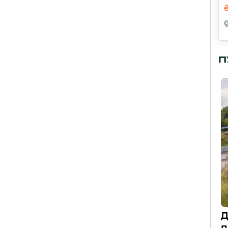
П
Д
п