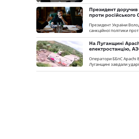
Президент доручив 
проти російського
Президент України Воло
санкційної політики проти
На Луганщині Apach
електростанцію, АЗ
Оператори ББпС Apachi 8
Луганщині завдали ударів