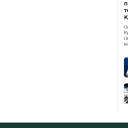
п
т
К
С
К
і 
н