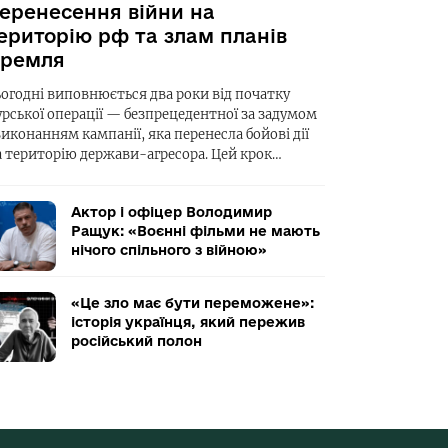
еренесення війни на
ериторію рф та злам планів
ремля
ьогодні виповнюється два роки від початку
урської операції — безпрецедентної за задумом
виконанням кампанії, яка перенесла бойові дії
а територію держави-агресора. Цей крок…
Актор і офіцер Володимир
Ращук: «Воєнні фільми не мають
нічого спільного з війною»
«Це зло має бути переможене»:
історія українця, який пережив
російський полон