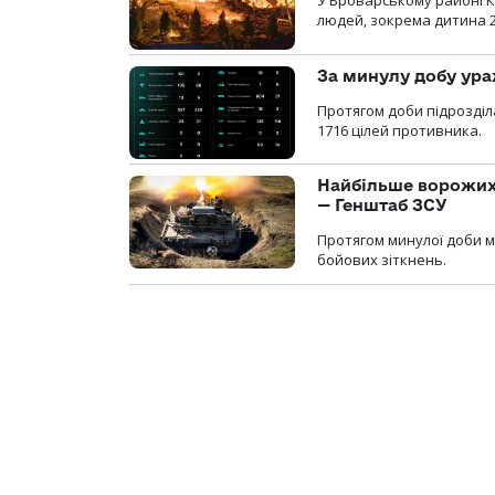
У Броварському районі Ки
людей, зокрема дитина 
За минулу добу ура
Протягом доби підрозді
1716 цілей противника.
Найбільше ворожих 
— Генштаб ЗСУ
Протягом минулої доби м
бойових зіткнень.