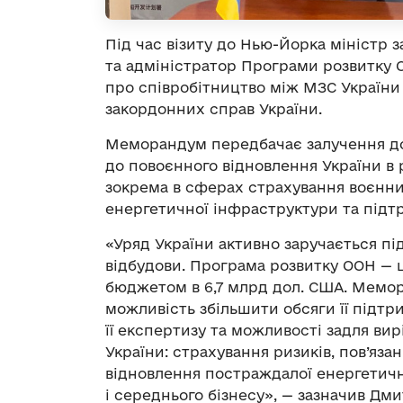
Під час візиту до Нью-Йорка міністр
та адміністратор Програми розвитку
про співробітництво між МЗС України
закордонних справ України.
Меморандум передбачає залучення д
до повоєнного відновлення України в 
зокрема в сферах страхування воєнних
енергетичної інфраструктури та підтр
«Уряд України активно заручається п
відбудови. Програма розвитку ООН — ц
бюджетом в 6,7 млрд дол. США. Мемор
можливість збільшити обсяги її підтр
її експертизу та можливості задля в
України: страхування ризиків, пов’яза
відновлення постраждалої енергетичн
і середнього бізнесу», — зазначив Дми