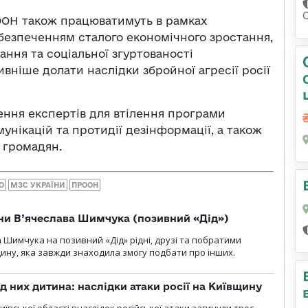
ООН також працюватимуть в рамках
абезпеченням сталого економічного зростання,
ання та соціальної згуртованості
ивніше долати наслідки збройної агресії росії
ння експертів для втілення програми
нікацій та протидії дезінформації, а також
 громадян.
О
МЗС УКРАЇНИ
ПРООН
їни В’ячеслава Шимчука (позивний «Дід»)
а Шимчука на позивний «Дід» рідні, друзі та побратими
ину, яка завжди знаходила змогу подбати про інших.
д них дитина: наслідки атаки росії на Київщину