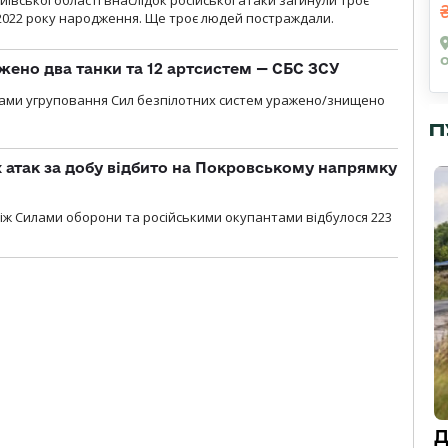
ївської області внаслідок російської атаки загинули троє
2022 року народження. Ще троє людей постраждали.
жено два танки та 12 артсистем — СБС ЗСУ
лами угруповання Сил безпілотних систем уражено/знищено
П
атак за добу відбито на Покровському напрямку
іж Силами оборони та російськими окупантами відбулося 223
Д