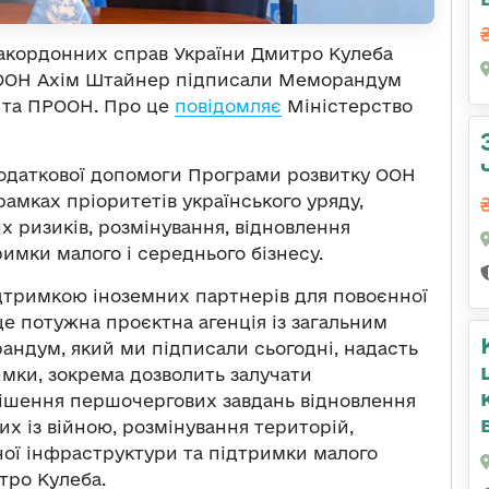
 закордонних справ України Дмитро Кулеба
 ООН Ахім Штайнер підписали Меморандум
 та ПРООН. Про це
повідомляє
Міністерство
одаткової допомоги Програми розвитку ООН
рамках пріоритетів українського уряду,
 ризиків, розмінування, відновлення
имки малого і середнього бізнесу.
ідтримкою іноземних партнерів для повоєнної
е потужна проєктна агенція із загальним
андум, який ми підписали сьогодні, надасть
имки, зокрема дозволить залучати
ирішення першочергових завдань відновлення
них із війною, розмінування територій,
ої інфраструктури та підтримки малого
тро Кулеба.