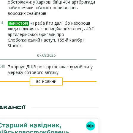
обстрілами: у Харкові бійці 40-ї артбригади
забезпечили зв’язок попри вогонь
ворожих снайперів
14
«Треба йти далі, бо нехороші
ЛАЙФСТОРІ
люди відходять з позицій»: зв’язківець 40-ї
артилерійської бригади про
Слобожанський наступ, 155-й калібр і
Starlink
07.08.2026
:49
7 корпус ДШВ розгортає власну мобільну
мережу сотового зв’язку
ВСІ НОВИНИ
АКАНСІЇ
Стаpший навідник,
військовослужбовець