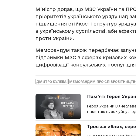
Міністр додав, що МЗС України та ПР
пріоритетів українського уряду над з
підвищення стійкості структур урядув
в українському суспільстві, аби ефект
проти України.
Меморандум також передбачає залуче
підтримки МЗС в сферах кризових кому
цифровізації консульських послуг для
ДМИТРО КУЛЕБА
МЕМОРАНДУМ ПРО СПІВРОБІТНИЦТВ
Пам’яті Героя Укра
Героя України В’ячеслав
пам’ятають як чуйну люд
Троє загиблих, сере