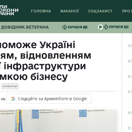
ГОЛОВНА
ВАКАНСІЇ
СОЦЗАХИСТ
ПРО 
ДОВІДНИК ВЕТЕРАНА
оможе Україні
9:
ням, відновленням
8:
ї інфраструктури
имкою бізнесу
8:
НОВИНИ
8:
Слідкуйте за АрміяInform в Google
хв.
8:
6: