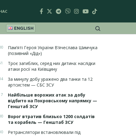
НАС
ENGLISH
00
Пам’яті Героя України В’ячеслава Шимчука
(позивний «Дід»)
51
Троє загиблих, серед них дитина: наслідки
атаки росії на Київщину
34
За минулу добу уражено два танки та 12
артсистем — СБС ЗСУ
17
Найбільше ворожих атак за добу
відбито на Покровському напрямку —
Генштаб ЗСУ
00
Ворог втратив близько 1200 солдатів
та корабель — Генштаб ЗСУ
30
Ретранслятори встановлювали під