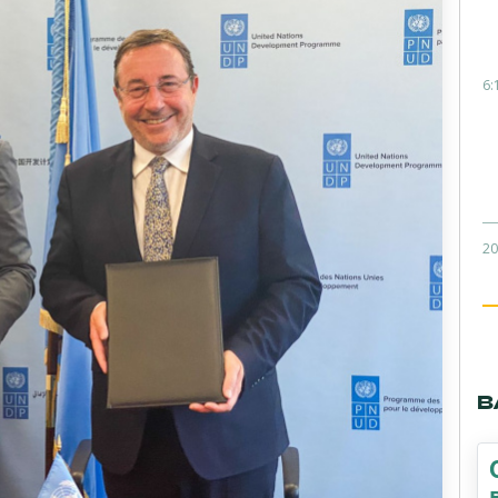
6:
20
В