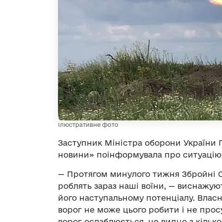
Ілюстративне фото
Заступник Міністра оборони України 
новини» поінформувала про ситуацію 
— Протягом минулого тижня Збройні С
роблять зараз наші воїни, — виснажую
його наступальному потенціалу. Власн
ворог не може цього робити і не прос
ворог ослаблюється, це видно з кільк