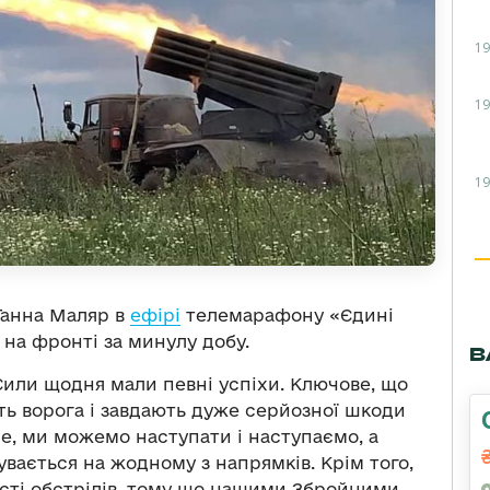
19
19
19
Ганна Маляр в
ефірі
телемарафону «Єдині
на фронті за минулу добу.
В
или щодня мали певні успіхи. Ключове, що
ть ворога і завдають дуже серйозної шкоди
е, ми можемо наступати і наступаємо, а
увається на жодному з напрямків. Крім того,
ості обстрілів, тому що нашими Збройними