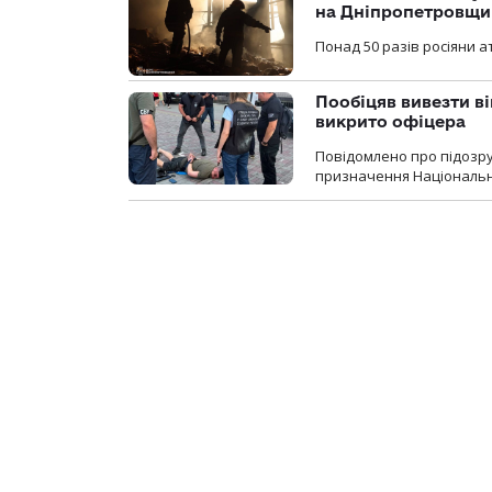
на Дніпропетровщи
Понад 50 разів росіяни 
Пообіцяв вивезти ві
викрито офіцера
Повідомлено про підозр
призначення Національної 