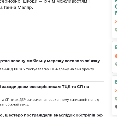
серйозної шкоди — їхнім можливостям і
ла Ганна Маляр.
ртає власну мобільну мережу сотового зв’язку
вання ДШВ ЗСУ тестує власну LTE-мережу на лінії фронту.
і заходи двом екскерівникам ТЦК та СП на
та СП, яких ДБР викрило на незаконному «списанні» понад
 запобіжний захід.
о, шестеро постраждали внаслідок обстрілів рф