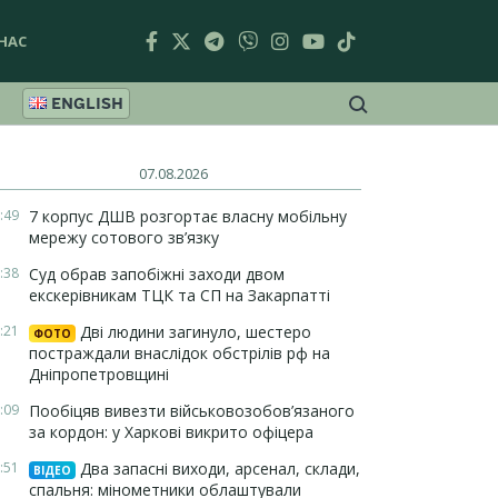
НАС
ENGLISH
07.08.2026
:49
7 корпус ДШВ розгортає власну мобільну
мережу сотового зв’язку
:38
Суд обрав запобіжні заходи двом
екскерівникам ТЦК та СП на Закарпатті
:21
Дві людини загинуло, шестеро
ФОТО
постраждали внаслідок обстрілів рф на
Дніпропетровщині
:09
Пообіцяв вивезти військовозобов’язаного
за кордон: у Харкові викрито офіцера
:51
Два запасні виходи, арсенал, склади,
ВІДЕО
спальня: мінометники облаштували