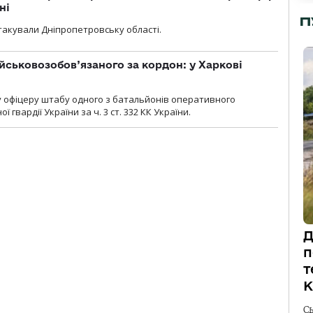
ні
П
атакували Дніпропетровську області.
йськовозобов’язаного за кордон: у Харкові
у офіцеру штабу одного з батальйонів оперативного
гвардії України за ч. 3 ст. 332 КК України.
Д
п
т
К
С