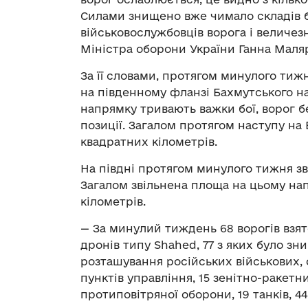
Силами знищено вже чимало складів б
військовослужбовців ворога і величезн
Міністра оборони України Ганна Маля
За її словами, протягом минулого тиж
на південному фланзі Бахмутського н
напрямку тривають важки бої, ворог 
позиції. Загалом протягом наступу на
квадратних кілометрів.
На півдні протягом минулого тижня зв
Загалом звільнена площа на цьому на
кілометрів.
— За минулий тиждень 68 ворогів взят
дронів типу Shahed, 77 з яких було з
розташування російських військових, 
пунктів управління, 15 зенітно-ракетни
протиповітряної оборони, 19 танків, 