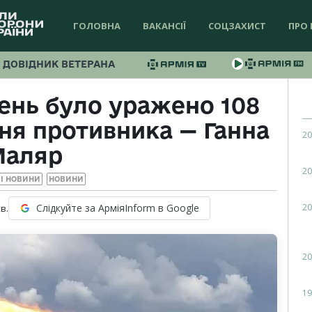
ГОЛОВНА
ВАКАНСІЇ
СОЦЗАХИСТ
ПРО 
ДОВІДНИК ВЕТЕРАНА
ень було уражено 108
ня противника — Ганна
20
аляр
20
І НОВИНИ
НОВИНИ
20
Слідкуйте за АрміяInform в Google
в.
20
19