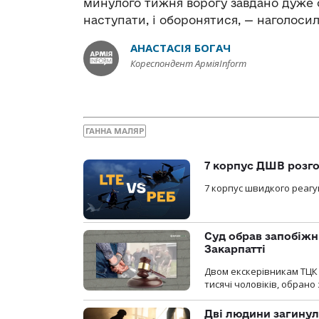
минулого тижня ворогу завдано дуже 
наступати, і оборонятися, — наголоси
АНАСТАСІЯ БОГАЧ
Кореспондент АрміяInform
ГАННА МАЛЯР
7 корпус ДШВ розго
7 корпус швидкого реагу
Суд обрав запобіжн
Закарпатті
Двом екскерівникам ТЦК 
тисячі чоловіків, обрано
Дві людини загинул