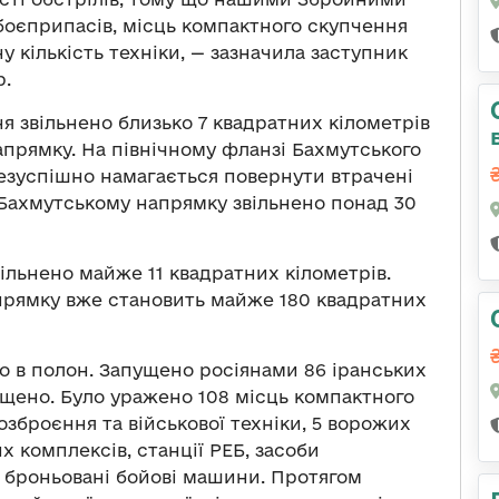
оєприпасів, місць компактного скупчення
у кількість техніки, —
зазначила заступник
р.
ня звільнено близько 7 квадратних кілометрів
апрямку. На північному фланзі Бахмутського
безуспішно намагається повернути втрачені
 Бахмутському напрямку звільнено понад 30
ільнено майже 11 квадратних кілометрів.
прямку вже становить майже 180 квадратних
о в полон. Запущено росіянами 86 іранських
нищено. Було уражено 108 місць компактного
озброєння та військової техніки, 5 ворожих
х комплексів, станції РЕБ, засоби
44 броньовані бойові машини. Протягом