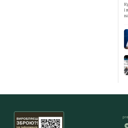
К
і 
н
pr