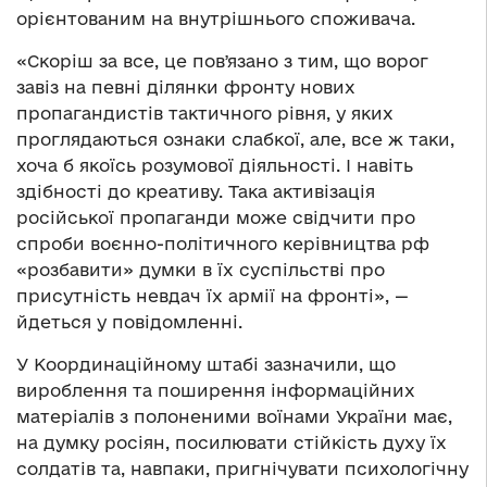
орієнтованим на внутрішнього споживача.
«Скоріш за все, це повʼязано з тим, що ворог
завіз на певні ділянки фронту нових
пропагандистів тактичного рівня, у яких
проглядаються ознаки слабкої, але, все ж таки,
хоча б якоїсь розумової діяльності. І навіть
здібності до креативу. Така активізація
російської пропаганди може свідчити про
спроби воєнно-політичного керівництва рф
«розбавити» думки в їх суспільстві про
присутність невдач їх армії на фронті», —
йдеться у повідомленні.
У Координаційному штабі зазначили, що
вироблення та поширення інформаційних
матеріалів з полоненими воїнами України має,
на думку росіян, посилювати стійкість духу їх
солдатів та, навпаки, пригнічувати психологічну