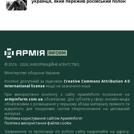
українця, який пережив російський полон
© 2018 - 2026, ІНФОРМАЦІЙНЕ АГЕНТСТВО,
Міністерство оборони України
Контент доступний за ліцензією
Creative Commons Attribution 4.0
International license
якщо не зазначено інше.
При використанні контенту з сайту АрміяInform посилання на
armyinform.com.ua
обов’язкове. Для суб’єктів у сфері онлайн-медіа
обов’язковим є розміщення у першому абзаці матеріалу прямого та
відкритого для пошукових систем гіперпосилання на цитований
матеріал.
Політика користування сайтом АрміяInform
Політика використання файлів cookie
Зауваження та пропозиції по роботі сайту надсилайте на адресу: