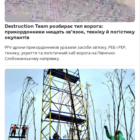
Destruction Team розбирає тил ворога:
прикордонники нищать зв’язок, техніку й логістику
окупантів
FPV-дрони прикордонників уразили засоби зв’язку, РЕБ і РЕР,
техніку, укриття та логістичний хаб ворога на Північно-
Слобожанському напрямку.