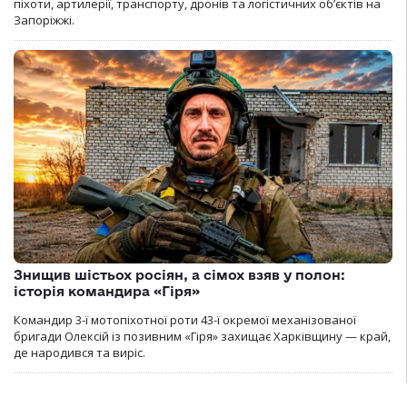
піхоти, артилерії, транспорту, дронів та логістичних об’єктів на
Запоріжжі.
Знищив шістьох росіян, а сімох взяв у полон:
історія командира «Гіря»
Командир 3-ї мотопіхотної роти 43-ї окремої механізованої
бригади Олексій із позивним «Гіря» захищає Харківщину — край,
де народився та виріс.