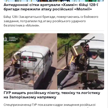
Антидронові сітки врятували «Хамві»: бійці 128-ї
бригади пережили атаку російської «Молнії»
Бійці 128-ї Закарпатської бригади, повертаючись із бойового
завдання, потрапили під атаку російського ударного
безпілотника «Молнія».
ГУР нищать російську піхоту, техніку та логістику
на Запорізькому напрямку
Спецпризначенці ГУР показали кадри знищення російської