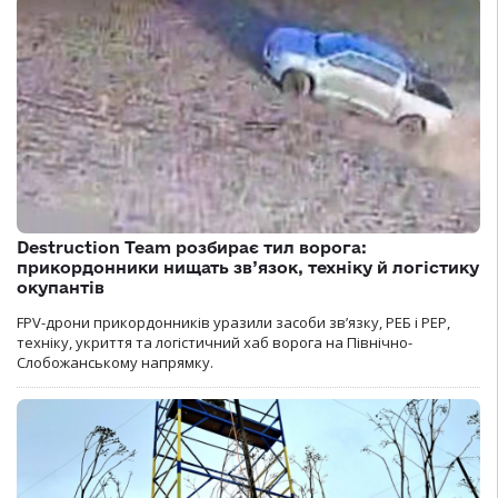
Destruction Team розбирає тил ворога:
прикордонники нищать зв’язок, техніку й логістику
окупантів
FPV-дрони прикордонників уразили засоби зв’язку, РЕБ і РЕР,
техніку, укриття та логістичний хаб ворога на Північно-
Слобожанському напрямку.