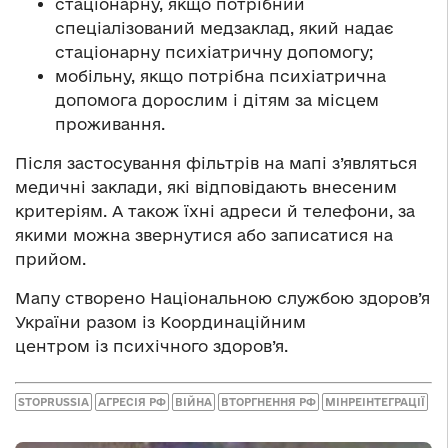
стаціонарну, якщо потрібний
спеціалізований медзаклад, який надає
стаціонарну психіатричну допомогу;
мобільну, якщо потрібна психіатрична
допомога дорослим і дітям за місцем
проживання.
Після застосування фільтрів на мапі з’являться
медичні заклади, які відповідають внесеним
критеріям. А також їхні адреси й телефони, за
якими можна звернутися або записатися на
прийом.
Мапу створено Національною службою здоров’я
України разом із Координаційним
центром із психічного здоров’я.
STOPRUSSIA
АГРЕСІЯ РФ
ВІЙНА
ВТОРГНЕННЯ РФ
МІНРЕІНТЕГРАЦІЇ