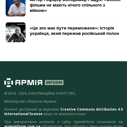
фільми не мають нічого спільного з
війною»
«Це зло має бути переможене»: історія
українця, який пережив російський полон
© 2018 - 2026, ІНФОРМАЦІЙНЕ АГЕНТСТВО,
Міністерство оборони України
Контент доступний за ліцензією
Creative Commons Attribution 4.0
International license
якщо не зазначено інше.
При використанні контенту з сайту АрміяInform посилання на
armyinform.com.ua
обов’язкове. Для суб’єктів у сфері онлайн-медіа