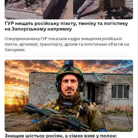
ГУР нищать російську піхоту, техніку та логістику
на Запорізькому напрямку
Спецпризначенці ГУР показали кадри знищення російської
піхоти, артилерії, транспорту, дронів та логістичних об’єктів на
Запоріжжі.
Знищив шістьох росіян, а сімох взяв у полон: