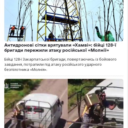
Антидронові сітки врятували «Хамві»: бійці 128-ї
бригади пережили атаку російської «Молнії»
Бійці 128-ї Закарпатської бригади, повертаючись із бойового
завдання, потрапили під атаку російського ударного
безпілотника «Молнія».