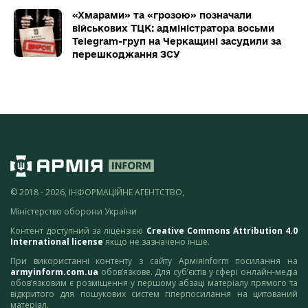
«Хмарами» та «грозою» позначали
військових ТЦК: адміністратора восьми
Telegram-груп на Черкащині засудили за
перешкоджання ЗСУ
© 2018 - 2026, ІНФОРМАЦІЙНЕ АГЕНТСТВО,
Міністерство оборони України
Контент доступний за ліцензією
Creative Commons Attribution 4.0
International license
якщо не зазначено інше.
При використанні контенту з сайту АрміяInform посилання на
armyinform.com.ua
обов’язкове. Для суб’єктів у сфері онлайн-медіа
обов’язковим є розміщення у першому абзаці матеріалу прямого та
відкритого для пошукових систем гіперпосилання на цитований
матеріал.