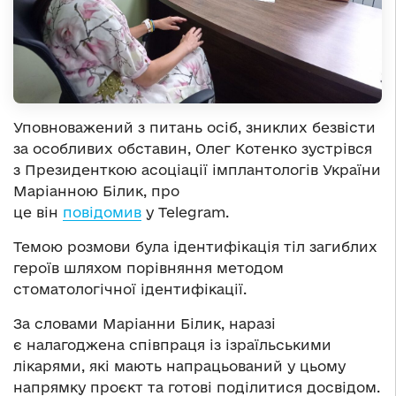
Уповноважений з питань осіб, зниклих безвісти
за особливих обставин, Олег Котенко зустрівся
з Президенткою асоціації імплантологів України
Маріанною Білик, про
це він
повідомив
у Telegram.
Темою розмови була ідентифікація тіл загиблих
героїв шляхом порівняння методом
стоматологічної ідентифікації.
За словами Маріанни Білик, наразі
є налагоджена співпраця із ізраїльськими
лікарями, які мають напрацьований у цьому
напрямку проєкт та готові поділитися досвідом.