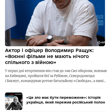
Актор і офіцер Володимир Ращук:
«Воєнні фільми не мають нічого
спільного з війною»
У перші дні вторгнення він став до лав Сил оборони, воював
на Київщині, пройшов бої за Рубіжне, Сєвєродонецьк
і Бахмут, командував ротою батальйону «Свобода», а нині…
«Це зло має бути переможене»: історія
українця, який пережив російський полон