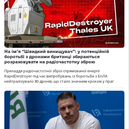
На ім’я “Швидкий винищувач”: у потенційній
боротьбі з дронами британці збираються
розраховувати на радіочастотну зброю
Приладдя радіочастотної зброї спрямованої енергії
RapidDestroyer під час випробувань із боротьби з БпЛА
нейтралізувало 80 дронів, що стало значним кроком у праг