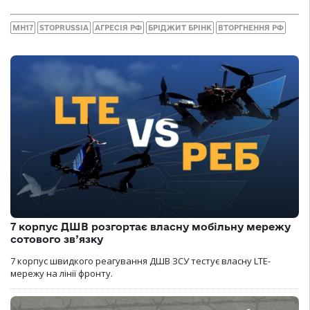
MH17
STOPRUSSIA
АГРЕСІЯ РФ
БРІДЖИТ БРІНК
ВТОРГНЕННЯ РФ
7 корпус ДШВ розгортає власну мобільну мережу
сотового зв’язку
7 корпус швидкого реагування ДШВ ЗСУ тестує власну LTE-
мережу на лінії фронту.