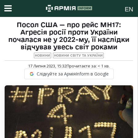
EN
Посол США — про рейс MH17:
Агресія росії проти України
почалася не у 2022-му, її наслідки
відчував увесь світ роками
НОВИНИ
НОВИНИ СВІТУ ТА УКРАЇНИ
17 Липня 2023, 15:32
Прочитаєте за:
< 1
хв.
Слідкуйте за АрміяInform в Google