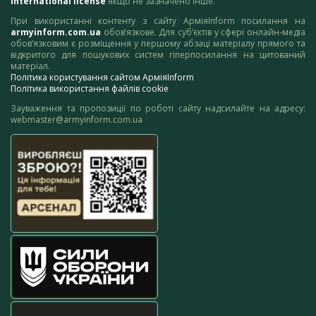
International license
якщо не зазначено інше.
При використанні контенту з сайту АрміяInform посилання на
armyinform.com.ua
обов’язкове. Для суб’єктів у сфері онлайн-медіа
обов’язковим є розміщення у першому абзаці матеріалу прямого та
відкритого для пошукових систем гіперпосилання на цитований
матеріал.
Політика користування сайтом АрміяInform
Політика використання файлів cookie
Зауваження та пропозиції по роботі сайту надсилайте на адресу:
webmaster@armyinform.com.ua