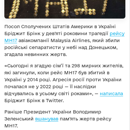
Посол Сполучених Штатів Америки в Україні
Бріджит Брінк у дев’яті роковини трагедії
рейсу
MH17
авіакомпанії Malaysia Airlines, який збили
російські сепаратисти у небі над Донецьком,
згадала невинних жертв.
«Сьогодні я згадую сім’ї та 298 мирних жителів,
які загинули, коли рейс MH17 був збитий в
Україні у 2014 році. Агресія росії проти України
почалася не у 2022 році — її наслідки
відчувались в усьому світі роками», —
написала
Бріджит Брінк в Twitter.
Раніше Президент України Володимир
Зеленський
вшанував
пам’ять жертв рейсу
MH17.