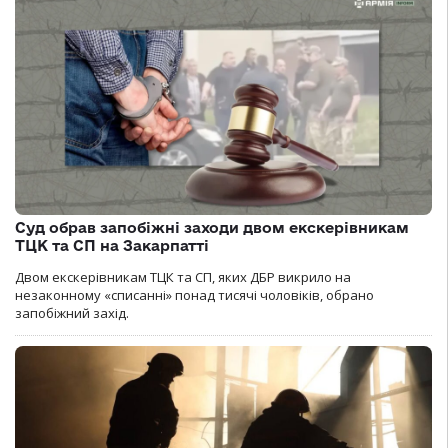
Суд обрав запобіжні заходи двом екскерівникам
ТЦК та СП на Закарпатті
Двом екскерівникам ТЦК та СП, яких ДБР викрило на
незаконному «списанні» понад тисячі чоловіків, обрано
запобіжний захід.