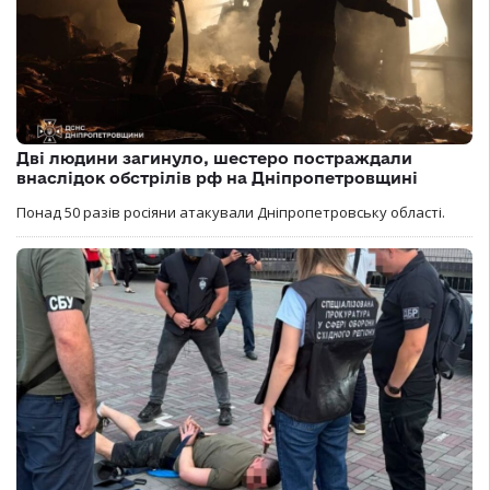
Дві людини загинуло, шестеро постраждали
внаслідок обстрілів рф на Дніпропетровщині
Понад 50 разів росіяни атакували Дніпропетровську області.