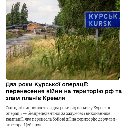
Два роки Курської операції:
перенесення війни на територію рф та
злам планів Кремля
Сьогодні виповнюється два роки від початку Курської
операції — безпрецедентної за задумом і виконанням
кампанії, яка перенесла бойові дії на територію держави-
агресора. Цей крок…