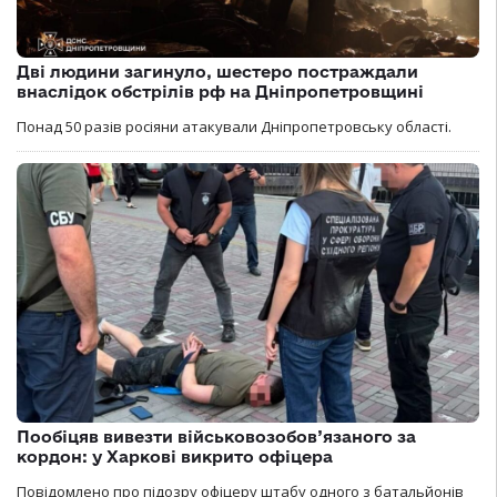
Дві людини загинуло, шестеро постраждали
внаслідок обстрілів рф на Дніпропетровщині
Понад 50 разів росіяни атакували Дніпропетровську області.
Пообіцяв вивезти військовозобов’язаного за
кордон: у Харкові викрито офіцера
Повідомлено про підозру офіцеру штабу одного з батальйонів