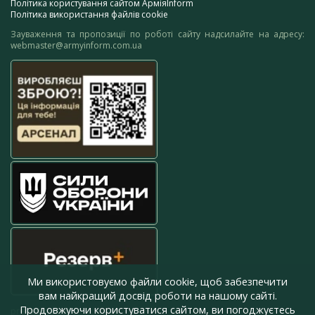
Політика користування сайтом АрміяInform
Політика використання файлів cookie
Зауваження та пропозиції по роботі сайту надсилайте на адресу:
webmaster@armyinform.com.ua
Ми використовуємо файли cookie, щоб забезпечити
вам найкращий досвід роботи на нашому сайті.
Продовжуючи користуватися сайтом, ви погоджуєтесь
press@armyinform.com.ua