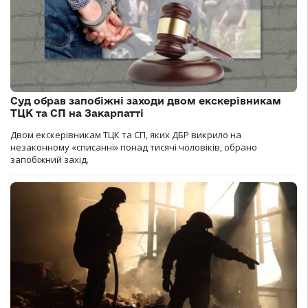
Суд обрав запобіжні заходи двом екскерівникам
ТЦК та СП на Закарпатті
Двом екскерівникам ТЦК та СП, яких ДБР викрило на
незаконному «списанні» понад тисячі чоловіків, обрано
запобіжний захід.