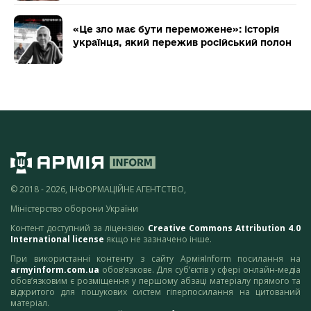
«Це зло має бути переможене»: історія
українця, який пережив російський полон
© 2018 - 2026, ІНФОРМАЦІЙНЕ АГЕНТСТВО,
Міністерство оборони України
Контент доступний за ліцензією
Creative Commons Attribution 4.0
International license
якщо не зазначено інше.
При використанні контенту з сайту АрміяInform посилання на
armyinform.com.ua
обов’язкове. Для суб’єктів у сфері онлайн-медіа
обов’язковим є розміщення у першому абзаці матеріалу прямого та
відкритого для пошукових систем гіперпосилання на цитований
матеріал.